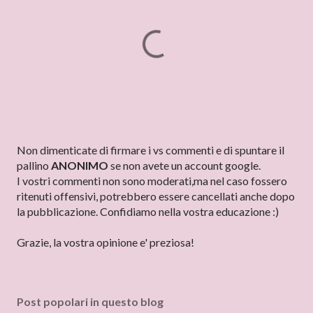
P
Non dimenticate di firmare i vs commenti e di spuntare il
o
pallino
ANONIMO
se non avete un account google.
s
I vostri commenti non sono moderati,ma nel caso fossero
t
ritenuti offensivi, potrebbero essere cancellati anche dopo
a
la pubblicazione. Confidiamo nella vostra educazione :)
u
n
Grazie, la vostra opinione e' preziosa!
c
o
m
Post popolari in questo blog
m