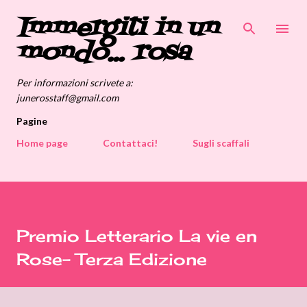
Immergiti in un
Passa ai contenuti principali
mondo... rosa
Per informazioni scrivete a:
junerosstaff@gmail.com
Pagine
Home page
Contattaci!
Sugli scaffali
Premio Letterario La vie en
Rose- Terza Edizione