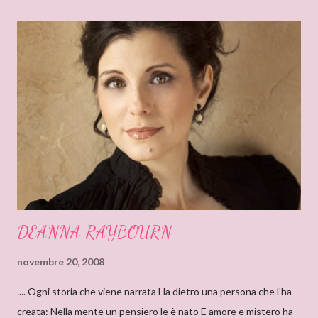
e
n
t
o
DEANNA RAYBOURN
novembre 20, 2008
.... Ogni storia che viene narrata Ha dietro una persona che l’ha
creata: Nella mente un pensiero le è nato E amore e mistero ha