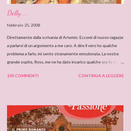
Delly....
febbraio 25, 2008
Direttamente dalla scrivania di Artemis: Eccomi di nuovo ragazze
a parlarvi di un argomento a me caro. A dire il vero ho qualche
problema a farlo, mi sento stranamente emozionata. La nostra
grande ospite, Ross, me ne ha dato incarico qualche ora fa ed io,
da allora, non faccio che pensarci. Il motivo di questa mia
105 COMMENTI
CONTINUA A LEGGERE
sensazione non saprei individuarlo, è una sensazione strana e
indefinibile. Forse è collegata con l’ammirazione che provo per
tutto ciò che si nasconde dietro lo pseudonimo Delly. Tutto
ebbe inizio quando ero bambina e cominciai a leggere libri che
non erano solo favole per bambini. Quando andavo a trovare mia
zia mi soffermavo davanti ad una libreria che lei teneva nel
soggiorno e lì leggevo i titoli dei libri esposti cercando