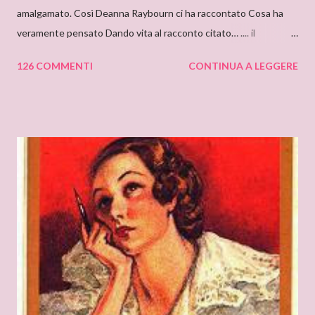
amalgamato. Così Deanna Raybourn ci ha raccontato Cosa ha
veramente pensato Dando vita al racconto citato… .... il
cantastorie Sylvia Z. Summers intervista per il blog: DEANNA
126 COMMENTI
CONTINUA A LEGGERE
RAYBOURN Ciao Deanna, posso solo iniziare dicendo che sono
molto molto orgogliosa di intervistare un’autrice come te. Ho
appena finito di leggere “Silenzi e Segreti” (Harlequin Mondadori,
“Grandi Romanzi Storici Special”), e l’ho trovato una lettura
molto affascinante, con un intreccio poderoso e
un’ambientazione suggestiva – una tenuta di campagna in
un’antica abbazia, niente meno! E mi ha ricordato i vecchi
romanzi gotici con così tanto mistero ed elementi
soprannaturali. Hi, Deanna, I can only start saying that I’m very
very proud to interview an author like you. I’ve just finished
reading “Silent in the Sanctuary”, and I’ve found it very
intriguing, with a ponderous plot and a sug...