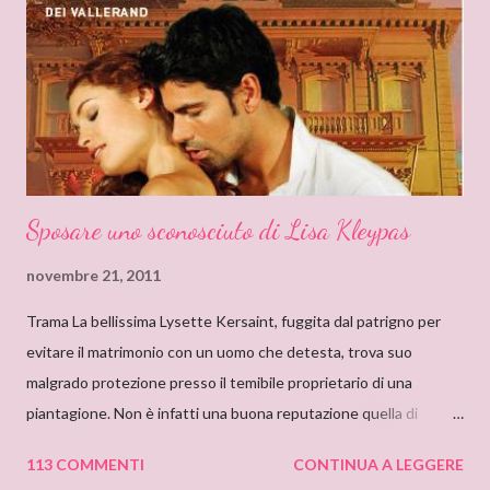
l’ispirazione. Fu così che un giorno sfiorai con le dita la costina di
un Delly. Lo presi in prestito e iniziò così la mia conoscenza. Non
so quanto ci misi a leggerlo e non so neanche se il primo mi
piacque. So però che quando leggo il nome Delly, qua...
Sposare uno sconosciuto di Lisa Kleypas
novembre 21, 2011
Trama La bellissima Lysette Kersaint, fuggita dal patrigno per
evitare il matrimonio con un uomo che detesta, trova suo
malgrado protezione presso il temibile proprietario di una
piantagione. Non è infatti una buona reputazione quella di
Maximilien Vallerand, noto per la sua crudeltà e le sue terribili
113 COMMENTI
CONTINUA A LEGGERE
collere, e con un misterioso passato. Addirittura si mormora che