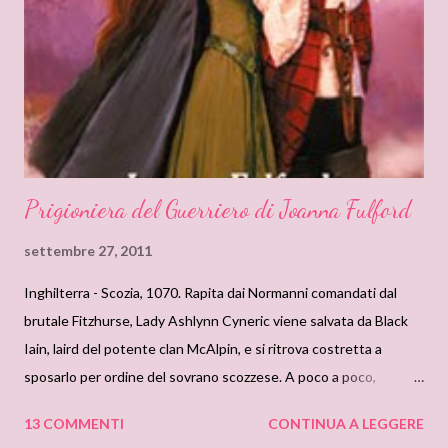
contesto, intreccio, ma il lieto fine non manca quasi mai...
Spesso, alcune scene sono ripetute seppure in forme diverse;
spesso alcune dichiarazioni sembrano cloni l'une alle altre; altre
volte, le scene d'amore sono un mix di situazioni già viste ed
elaborate! E'...
Prigioniera del Guerriero di Joanna Fulford
settembre 27, 2011
Inghilterra - Scozia, 1070. Rapita dai Normanni comandati dal
brutale Fitzhurse, Lady Ashlynn Cyneric viene salvata da Black
Iain, laird del potente clan McAlpin, e si ritrova costretta a
sposarlo per ordine del sovrano scozzese. A poco a poco,
malgrado le circostanze, la fiera Ashlynn inizia a provare dei
13 COMMENTI
CONTINUA A LEGGERE
sentimenti per quell'uomo austero che tuttavia esercita su di lei