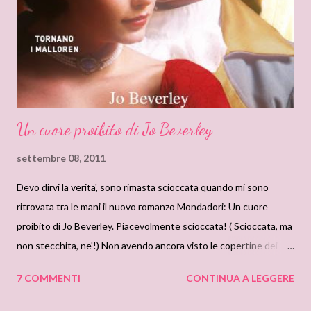
fino in fondo Per leggere la nostra recensione, cliccare Continua
a Leggere Direttamente dalla scrivania di Noco. Non ho mai letto
nulla di Mary Jo Putney , nonostante ne abbia sentito parlare
molto. ...
Un cuore proibito di Jo Beverley
settembre 08, 2011
Devo dirvi la verita', sono rimasta scioccata quando mi sono
ritrovata tra le mani il nuovo romanzo Mondadori: Un cuore
proibito di Jo Beverley. Piacevolmente scioccata! ( Scioccata, ma
non stecchita, ne'!) Non avendo ancora visto le copertine dei
Romanzi, immaginate la mia mascella cadere letteralmente per
7 COMMENTI
CONTINUA A LEGGERE
terra e gli occhi aprirsi all'inverosimile. Quando c'e' da criticare, lo
facciamo, ma quando c'e' da lodare, bisogna farlo. Complimenti