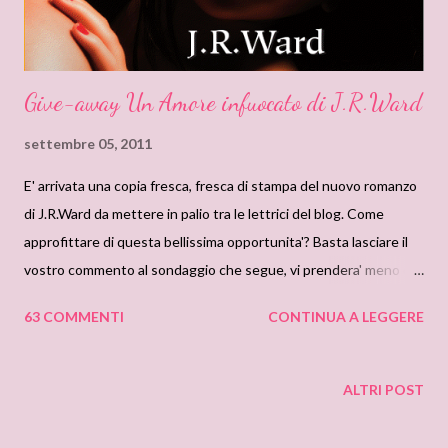
Give-away Un Amore infuocato di J.R.Ward
settembre 05, 2011
E' arrivata una copia fresca, fresca di stampa del nuovo romanzo
di J.R.Ward da mettere in palio tra le lettrici del blog. Come
approfittare di questa bellissima opportunita'? Basta lasciare il
vostro commento al sondaggio che segue, vi prendera' meno di
un minuto ma vi potrebbe fare vincere il romanzo! L'estrazione
63 COMMENTI
CONTINUA A LEGGERE
sara' per sabato 10 settembre c.a., quindi non dimenticate di
tornare a controllare se siete la fortunata vincitrice. Ed ora,
manine sulla tastiera e in bocca al lupo a tutti! Ritorniamo a
ALTRI POST
parlare di copertine! Questa volta pero', invece di affrontare una
discussione sterile, i nostri pareri e le nostre idee saranno