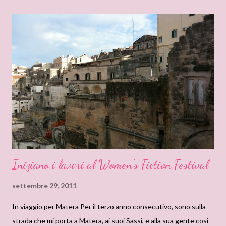
chi scrive, si apre una parentesi dedicata a chi legge, intitolata
appunto : Preferisco Leggere. La discussione, moderata dal
giornalista Oreste Lopomo, tocca dei punti interessanti e
attualissimi. Permettetemi di isolarne alcuni che ho ritenuto
importanti per noi lettrici. 1- Elizabeth Jennings, presidente del
WFF, inizia la tavola rotonda con dei dati confortanti : la narrativa
femminile è la forza trascinante dell’editoria. Forse che le donne
leggono di p...
Iniziano i lavori al Women's Fiction Festival
settembre 29, 2011
In viaggio per Matera Per il terzo anno consecutivo, sono sulla
strada che mi porta a Matera, ai suoi Sassi, e alla sua gente cosi