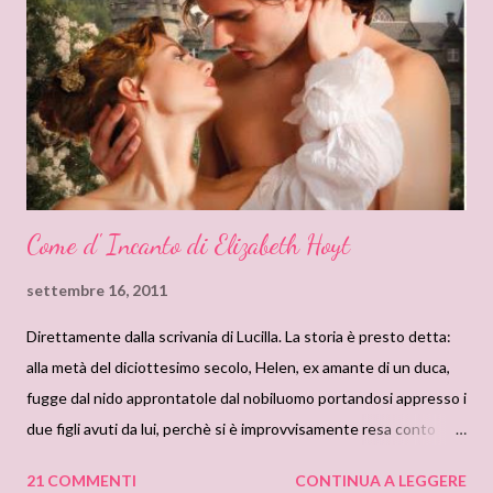
libruncolo l'ho letto e l'ho definito in un'unica maniera : scemo.
Pero' mi chiedo e chiedo a voi. Nei secoli passati la donna era,
come descrivono certi romance, frustrata sessualmente, bigotta
e anche un po' cretina nella sua esagerata ingenuita' oppure
donna di dubbia moralita' ( va bene cosi...
Come d' Incanto di Elizabeth Hoyt
settembre 16, 2011
Direttamente dalla scrivania di Lucilla. La storia è presto detta:
alla metà del diciottesimo secolo, Helen, ex amante di un duca,
fugge dal nido approntatole dal nobiluomo portandosi appresso i
due figli avuti da lui, perchè si è improvvisamente resa conto
della miseranda vita (dal punto di vista morale) che sta
21 COMMENTI
CONTINUA A LEGGERE
conducendo e decide di sparire per sfuggire alla vendetta