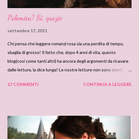
Polemica? Si, grazie
settembre 17, 2011
Chi pensa che leggere romanzi rosa sia una perdita di tempo,
sbaglia di grosso! Il fatto che, dopo 4 anni di vita, questo
blog(cosi come tanti altri) ha ancora degli argomenti da ricavare
dalle letture, la dice lunga! Le nostre letture non sono sterili,
anzi alimentano sempre delle nuove discussioni, e noi bloggers
17 COMMENTI
CONTINUA A LEGGERE
non possiamo che esserne contente: viva la polemica!
Ordunque, la nuova discussione si basa su delle domande che la
nostra amica Anna rivolge a tutte noi. Ecco cosa scrive nei
commenti alla recensione del romanzo della Hoyt (LINK) :
Intanto i miei complimenti a Lucilla per il commento sul libro in
questione Mentre leggevo ridevo come una matta. Io, il