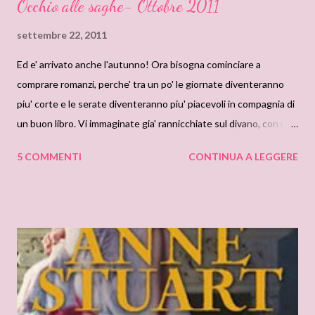
Occhio alle saghe- Ottobre 2011
settembre 22, 2011
Ed e' arrivato anche l'autunno! Ora bisogna cominciare a
comprare romanzi, perche' tra un po' le giornate diventeranno
piu' corte e le serate diventeranno piu' piacevoli in compagnia di
un buon libro. Vi immaginate gia' rannicchiate sul divano, con una
copertina soffice poggiata addosso ed immerse in un mondo
5 COMMENTI
CONTINUA A LEGGERE
rosa? Torniamo alle uscite previste per il mese di ottobre, non vi
nascondiamo che siamo un po' confuse. Le case editrici
continuano a far slittare le uscite, e quindi noi, malgrado la buona
volonta', vi consigliamo di tenere d'occhio le librerie. Come al
solito, vi chiediamo di suggerirci dei romanzi che vale veramente
la pena di comprare, oppure da evitare, in questo modo
risparmieremo qualche soldino( utopia!) Anche questo mese il
porcellino piangera'! Mondadori Romanzi Mondadori Oro. Due