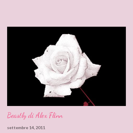
dell'abbandonato. Per rendersi uccel di bosco, non trova di
meglio che piombare in Scozia in casa di tal sir Alistair Munroe,
con tutta probabilità un avo scozzese di Marilyn, e insediarsi di
forza come governante, insieme ai due figli. Sir Alistair è reduce
dalla guerra con la Francia nelle Colonie americane ed è
gravemente sfregiato e deluso dalla vita. Lei è bella e bisognosa
d'aiuto, lui orbo e di nobili intenti, possono non sbocciare l'amore
e il desiderio? Ovviamente no, tali sentimenti sono giusto dietro
l'angolo del polveroso castello di Alistair. Ed essendo un Passion,
le scene "calde...
Beastly di Alex Flinn
settembre 14, 2011