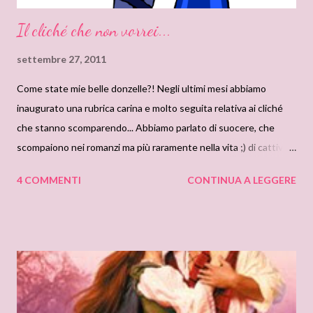
Il cliché che non vorrei...
settembre 27, 2011
Come state mie belle donzelle?! Negli ultimi mesi abbiamo
inaugurato una rubrica carina e molto seguita relativa ai cliché
che stanno scomparendo... Abbiamo parlato di suocere, che
scompaiono nei romanzi ma più raramente nella vita ;) di cattivi,
che sempre meno spesso invadono le pagine dei romanzi, ma
4 COMMENTI
CONTINUA A LEGGERE
imperversano nella nostra società, l'eroe spagnolo che poco
solca gli oceani facendoci sognare... Insomma, abbiamo
affrontato il tema da diverse angolazioni. Ma adesso mi
piacerebbe esaminare la faccenda con voi da un profilo diverso.
Quanti romanzi leggiamo, noi divoratrici di libri? Quanti
personaggi più po meno simili incontriamo nei nostri amati
romanzi? I protagonisti cambiano nome, titolo, ambientazione,