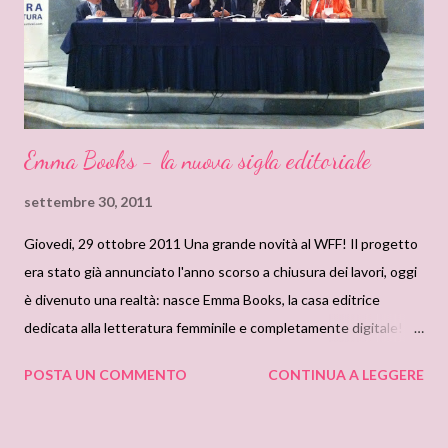
queste leggono si appartano a tal punto da permetterle di
coglierne la vera essenza . La fotografa ha colto diver...
Emma Books - la nuova sigla editoriale
settembre 30, 2011
Giovedi, 29 ottobre 2011 Una grande novità al WFF! Il progetto
era stato già annunciato l'anno scorso a chiusura dei lavori, oggi
è divenuto una realtà: nasce Emma Books, la casa editrice
dedicata alla letteratura femminile e completamente digitale!
Per leggere il nostro articolo clicca su Continua a Leggere. È
POSTA UN COMMENTO
CONTINUA A LEGGERE
cosa universalmente nota che a fare molti libri non c’è fine, ma se
questi non vengono letti, a nulla è valso lo sforzo dello scrittore.
Ecco perché, nell’ambito di un Festival dedicato alle esigenze ddi