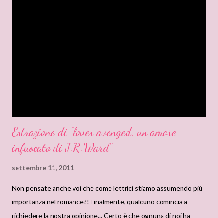
personaggio. Fino a 18 anni le sue eroine vivono nella bambagia,
e all’improvviso si riscoprono avventuriere, audaci, ed anche
crocerossine all’occasione. Questa Maddie in particolare, ha
anche una pretesa in più, riuscire a portarsi a letto un famoso
attore. Un minuto di silenzio, per favore. È indispensabile
rispettare nel silezio più assoluto l’assurdità della situazione.
Provate a ri...
Estrazione di "lover avenged. un amore
infuocato di J.R.Ward"
settembre 11, 2011
Non pensate anche voi che come lettrici stiamo assumendo più
importanza nel romance?! Finalmente, qualcuno comincia a
richiedere la nostra opinione... Certo è che ognuna di noi ha