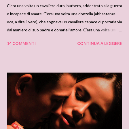
C’era una volta un cavaliere duro, burbero, addestrato alla guerra
e incapace di amare. C’era una volta una donzella (abbastanza
oca, a dire il vero), che sognava un cavaliere capace di portarla via
dal maniero di suo padre e donarle l’amore. C’era una volta una
storia già letta e riletta raccontataci da Kinley MacgGregor: Il
14 COMMENTI
CONTINUA A LEGGERE
cavaliere dei desideri. Peccato però, La conquista del cuore,
sempre facente parte di questa saga, era stata a suo tempo una
lettura deliziosa, e finora l’unico romanzo di questa autrice che
veramente mi sentirei di consigliare. Dunque, fatevi raccontare
un po’ di questa donzella di 22 anni, (oltre il fiore della giovinezza,
secondo i canoni medioevali), cosi intelligente, coraggiosa e
indomita che scommette con se stessa di far ridere un cavaliere
“tutto di un pezzo”. E come pensa di riuscirci? Ma raccontandogli
delle barzellette, naturalmente!! “Quanti scandinavi ci vogliono
per accendere un fuoco? Nessuno, perché preoccuparsi del
fuoco quando c’è...