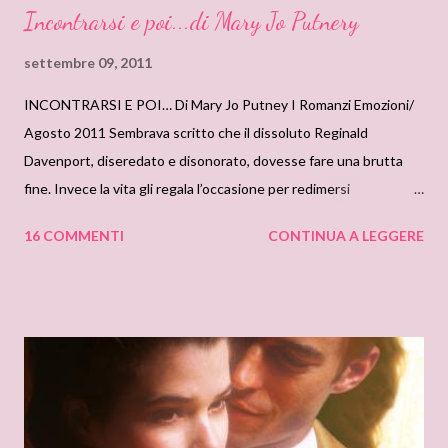
Incontrarsi e poi...di Mary Jo Putnery
settembre 09, 2011
INCONTRARSI E POI… Di Mary Jo Putney I Romanzi Emozioni/
Agosto 2011 Sembrava scritto che il dissoluto Reginald
Davenport, diseredato e disonorato, dovesse fare una brutta
fine. Invece la vita gli regala l’occasione per redimersi
insediandosi a Strickland, la tenuta avita che gli era stata
16 COMMENTI
CONTINUA A LEGGERE
sottratta quando era bambino. Ma si ritrova assolutamente
impreparato allo scioccante incontro con l’amministratore della
proprietà: non un uomo, come tutto faceva pensare, bensì la
bellissima Alys Weston, in fuga da un mondo avvelenato dai
tradimenti. Le brutte esperienze del passato li avvicinano e
Reginald e Alys sembrano fatti l’uno per l’altra, eppure il futuro si
presenta come un’erta montagna da scalare. Soltanto l’amore
che li sorregge potrà salvarli dal baratro… se sapranno crederci