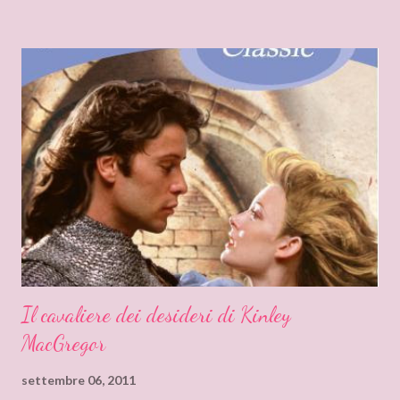
Mondadori! Questa cover e' molto soft, romantica. Una
copertina che rida' dignita' al romance e alle sue lettrici! Non
siete daccordo? E' questo un modello di copertina che vi
piacerebbe vedere per i Romanzi? Ed ora passiamo al romanzo
che fa parte della serie Malloren. Essendo questa saga
pubblicata nel corso di una vita ( non potevo esimermi da
Malelinguare), i primi romanzi sono difficili da trovare. Ci
rivolgiamo quindi alle lettrice che stanno seguendo questa saga:
Vale la pena cercare questi ...
Il cavaliere dei desideri di Kinley
MacGregor
settembre 06, 2011