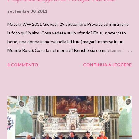
settembre 30, 2011
Matera WFF 2011 Giovedi, 29 settembre Provate ad ingrandire
la foto qui in alto. Cosa vedete sullo sfondo? Eh si, avete visto
bene, una donna immersa nella lettura( magari Immersa in un
Mondo Rosa). Cosa fa nel mentre? Benché sia completamente
assorta dalla lettura continua meccanicamente a mescolare
1 COMMENTO
CONTINUA A LEGGERE
qualcosa nella pentola. Cosa più interessante è la frase sotto la
foto: La donna che legge dimentica tutto: le faccende
domestiche, il marito eventualmente l’amante, conta solo il libro,
l’intimità con colui che le sta raccontando una storia. La frase è
di Eric Heidereich, mentre la foto è stata scattata da Patrizia
Traverso. La sua mostra fotografica, che è stata inagurata
proprio a Matera nell’ambito del Festival Letterario, è stata
introdotta con delle frasi che portano alla riflessione. Benché la
fotografa non ami immortalare le persone, ha notato che quando