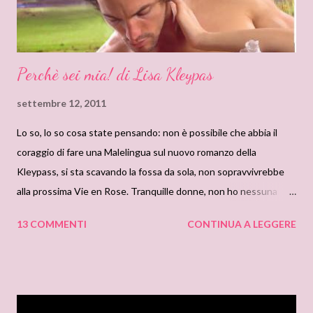
Perchè sei mia! di Lisa Kleypas
settembre 12, 2011
Lo so, lo so cosa state pensando: non è possibile che abbia il
coraggio di fare una Malelingua sul nuovo romanzo della
Kleypass, si sta scavando la fossa da sola, non sopravvivrebbe
alla prossima Vie en Rose. Tranquille donne, non ho nessuna
intenzione di trapassare in anticipo, non parlerò male di questo
13 COMMENTI
CONTINUA A LEGGERE
romanzo, tutt’altro. Eh, si! Ricomponete le voste mascelle,
veramente non ho molto da dire. Come potrei criticare un
romance cosi perfetto? Gli elementi ci sono tutti: l’eroina
giovanissima, generosa, gentile, altruista( ed anche oca, a dire il
vero! La Kleypas è molto affezionata a questo tipo di