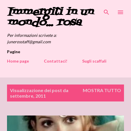
Immergiti in un
Passa ai contenuti principali
mondo... rosa
Per informazioni scrivete a:
junerosstaff@gmail.com
Pagine
Home page
Contattaci!
Sugli scaffali
P
Visualizzazione dei post da
MOSTRA TUTTO
o
settembre, 2011
s
t