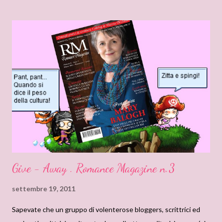
Scorpione. Deciso a distruggere la famiglia Rohan, l'inquietante
conte intrappola Miranda in un matrimonio che lei crede
impostato sull'amicizia, ma che in realtà si fonda sulla vendetta.
Quando l'amara verità viene a galla, la giovane donna si rivela un
nemico implacabile e agguerrito, capace di tenere testa anche
allo Scorpione. Eppure l'odio, inaspettatamente, innesca tra loro
una passione folgorante. E forse anche dell'altro... Una cupa e
crudele storia d'amore e di vendetta. Un romanzo che
sicuramente farà discutere... Pe...
Give - Away . Romance Magazine n.3
settembre 19, 2011
Sapevate che un gruppo di volenterose bloggers, scrittrici ed