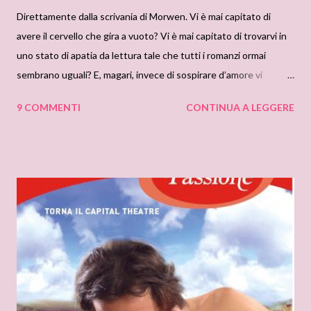
Direttamente dalla scrivania di Morwen. Vi è mai capitato di
avere il cervello che gira a vuoto? Vi è mai capitato di trovarvi in
uno stato di apatia da lettura tale che tutti i romanzi ormai
sembrano uguali? E, magari, invece di sospirare d’amore vi
ritrovate come la sottoscritta a pensare “ma questo Maschio (…
9 COMMENTI
CONTINUA A LEGGERE
o presunto tale) ma una badilata in faccia a sta sconsiderata? Ma
una bella fucilata nelle rotule? Un veleno nel tè pomeridiano che
neanche Lucrezia Borgia?” O per contro se parteggiate per la Lei
“va bene caro il mio Lord ne hai passate tante, va bene i tuoi non
ti apprezzano, non lo hanno mai fatto né mai lo faranno … ma sei
ricco, sei bello, ti passan davanti più sottane alzate a te che non
alle lady stesse … e fattela, dico io, una cavolo di risata!”. E’
precisamente a questo punto che in me scatta il campanello che
segnala che è il caso di cambiare, almeno per un po’, genere. In
certi casi ci va proprio un volume che pulisca la mente, che
scrosti via un po’ del torbido...