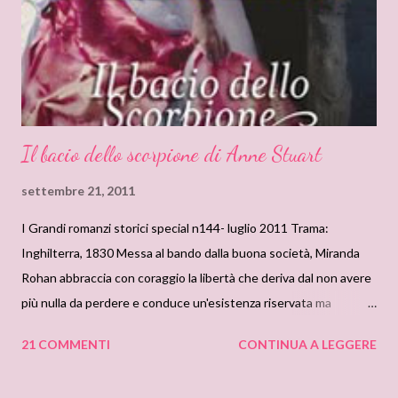
splendide uscite questo mese per gli Oro: Capelli di Luna di
Miriam Formenti ( Questo romanzo e' un Must per molte lettrici
di Romance...
Il bacio dello scorpione di Anne Stuart
settembre 21, 2011
I Grandi romanzi storici special n144- luglio 2011 Trama:
Inghilterra, 1830 Messa al bando dalla buona società, Miranda
Rohan abbraccia con coraggio la libertà che deriva dal non avere
più nulla da perdere e conduce un'esistenza riservata ma
indipendente, senza curarsi delle convenzioni. La sua tranquilla
21 COMMENTI
CONTINUA A LEGGERE
esistenza prende però una piega alquanto pericolosa quando si
ritrova in balia del cupo Lucien de Malheur, soprannominato lo