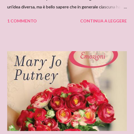
un'idea diversa, ma è bello sapere che in generale ciascuna ha la
possibilità di esprimere liberamente il proprio pensiero! La
1 COMMENTO
CONTINUA A LEGGERE
Mondolibri ci ha dato una grande opportunità a proposito di un
tasto dolente, le copertine! Tra tutte coloro che hanno lasciato
un commento al sondaggio a queste dedicate, c'è anche una
vincitrice dell'ultimo romanzo pubblicato di J.R.Ward sulla
Confraternita del pugnale nero, "Lover avenged - un amore
infuocato". Secondo l'estrazione del lotto di sabato 10
Settembre, il primo numero estratto sulla ruota Nazionale è 67...
6+7= 13 che corrisponde a ANNIKA!!! Complimenti cara e non
dimenticare di reclamare il tuo premio alla nostra mail
junerosstaff@gmail.com E ricordate che le ferie sono finite!!!
Restate con noi!!! Baci Ele