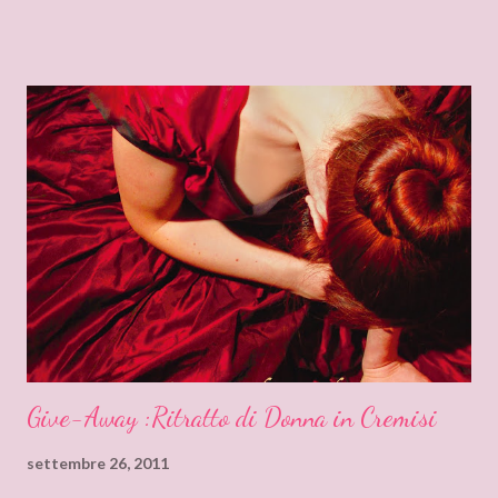
uno strano magnetismo. Ma quale futuro possono avere una
donna dall'esistenza spezzata e un guerriero oppresso dai
fantasmi del passato? Per leggere la nostra recensione clicca su
Continua a Leggere Direttamente dalla scrivania di Lucilla. Una
premessa è doverosa: io adoro i medievali; amo le atmosfere
date dalle torce fumose, le torri merlate dei castelli, i vestiti che
cadono fluidi sotto copricapi a cono e i paesaggi immersi nelle
campagne incantate che circondano tenute avite. Non mi perdo
mai un castello da visitare. Perciò questo romanzo volevo
proprio leggerlo, a costo di cercarlo in t...
Give-Away :Ritratto di Donna in Cremisi
settembre 26, 2011