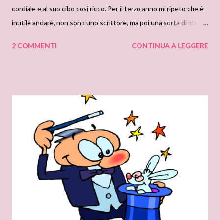
cordiale e al suo cibo cosi ricco. Per il terzo anno mi ripeto che è
inutile andare, non sono uno scrittore, ma poi una sorta di malia
mi chiama. Viaggiare verso Matera è come un viaggio
2 COMMENTI
CONTINUA A LEGGERE
introspettivo, lasci dietro le spalle la città, i problemi e ti
incammini verso il verde, attraversando montagne e vallate. E
mentre i chilometri vengono divorati dalla macchina in corsa, il
tuo animo si rilassa e si appresta ad entrare in comunione con
una terra sileziosa, immobile... Se fossi uno scrittore lo scenario
della città sarebbe perfetto: esorta alla riflessione, ma anche
all’azione, un cocktail di emozioni stranamente insolito. Se fossi
uno scrittore la mia mente svilupperebbe in un baleno lo
scenario per la mia nuova storia, sia essa romantica,
avventurosa, o un thriller.... sarebbe tutto lì, sullo sfondo, nei
Sassi . Se fossi uno scrittore non potrebbe s...