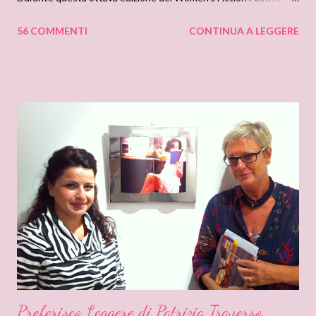
abbiamo incontrato Jane Corry , molte di voi la conosceranno
56 COMMENTI
CONTINUA A LEGGERE
come Sophie King, e che presenta il suo nuovissimo romanzo Il
segreto della collana di Perle. Un romanzo edito da Newton
Compton Editori , e che e' gia' al decimo posto tra i libri piu'
tradotti in Italia. L'autrice saluta le lettrici italiane e vuole farci un
grande regalo: il suo romanzo autografato! Noi lettrici siamo
forse da meno? Ringraziamo Jane Corry e partecipiamo
entusiaste a questo give-away. Come partecipare? Basta
lasciare il vostro nome o nick e condividere la notizia sui vostri
canali. La scrittrice seguira' questo give-away, non sarebbe
carino lasciare anche i nostri saluti? Il romanzo verra' sorteggiato
sabato 8 ottobre! L...
Preferisco Leggere di Patrizia Traverso