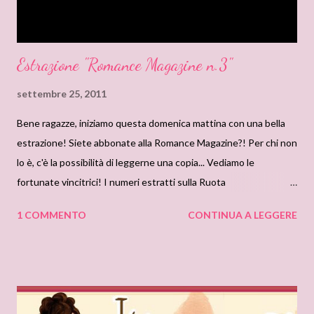
Estrazione "Romance Magazine n.3"
settembre 25, 2011
Bene ragazze, iniziamo questa domenica mattina con una bella
estrazione! Siete abbonate alla Romance Magazine?! Per chi non
lo è, c'è la possibilità di leggerne una copia... Vediamo le
fortunate vincitrici! I numeri estratti sulla Ruota
Nazionale(24/09/11) sono 77 (7+7=14) MANUELA G. 57
1 COMMENTO
CONTINUA A LEGGERE
(5+7=12) TATAMMA Complimenti ragazze! Non dimenticate di
ritirare il premio alla nostra mail junerosstaff@gmail.com Buona
domenica a tutte!