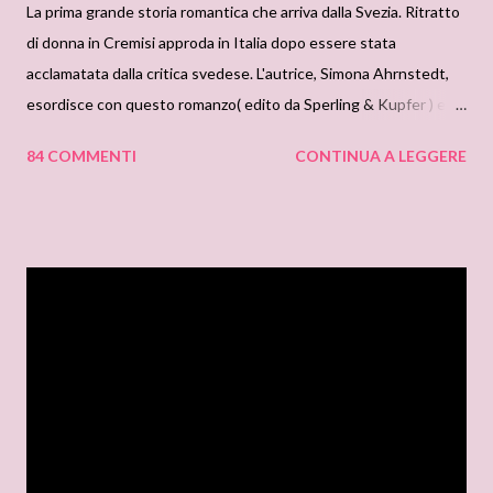
La prima grande storia romantica che arriva dalla Svezia. Ritratto
di donna in Cremisi approda in Italia dopo essere stata
acclamatata dalla critica svedese. L'autrice, Simona Ahrnstedt,
esordisce con questo romanzo( edito da Sperling & Kupfer ) e
gia' si parla di nuova Jane Austen. Il Juneross' Blog e' lieta di
84 COMMENTI
CONTINUA A LEGGERE
annunciarvi che una copia di questo acclamatissimo romanzo e'
in palio tra tutti coloro che lasceranno un commento a questo
post. Sara' necessario lasciare il proprio nome, o nick, e
condividere nei propri canali ( forum, blogs, facebook), questo
give-away . Naturalmente, non dimenticate il nostro solito
consiglio: 3 giri intorno alla scrivania, va bene anche il tavolo della
cucina, e tutti gli altri scongiuri a cui siete abituate, cercate di
ammaliare la dea fortuna. I commenti validi saranno solo quelli
pervenuti entro sabato 1 ottobre 2011. Domenica 2 ottobre
verra' pubblicato il nome del vincitore. In bocca al lupo a tutti! ...