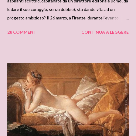
aspiranti scrittrici,capitanate da un direttore editoriale uomo( da
lodare il suo coraggio, senza dubbio), sta dando vita ad un
progetto ambizioso? Il 26 marzo, a Firenze, durante l'evento
annuale de La vie en Rose , le lettrici presenti hanno avuto il
28 COMMENTI
CONTINUA A LEGGERE
privilegio di vedere la prima copia cartacea della Romance
Magazine! Se avete gia' sfogliato la rivista, sapete che potrete
trovare di tutto di piu', ma con un unico filo conduttore: il
Romance! Oggi, grazie alla generosita' del succitato coraggioso
direttore, Franco Forte, abbiamo la possibilita' di mettere in palio
ben due copie del nuovissimo numero 3 della Romance
Magazine. Chi puo' partecipare al give- away? Assolutamente
tutti! Se gia' ricevete a casa la rivista, non perdete questa
occasion di vincere una copia extra da regalare, magari, all'amica
scettica che non legge Romance per pregiudizio. Come si
partecipa? Basta lasciare i...