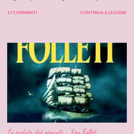
protagonista è Jack Travis, il fratello di mezzo della famiglia. Ross
17 COMMENTI
CONTINUA A LEGGERE
mi ha avvertito: "Ele, è in inglese ed è un tomo: sarà una
faticaccia leggerlo!" Ma, vi giuro che la lettura del libro fila che è
una bellezza come tutti i romanzi della Kleypas: l'ho finito in soli 2
giorni... E ora voglio condividere con voi l'attesa della
pubblicazione in italiano! Per cui avviso che chi non vuole
leggere spoilers, è meglio che salti... Vi riassumo un pò la storia:
Ella si ritrova a doversi occupare del nipote neonato, affidatogli
dalla sorella (qui la storia è contorta, meglio soprassedere!). Ella
è convinta che il padre possa essere Jack Travis, così un giorno
arriva nel suo ufficio e pret...
La caduta dei giganti - Ken Follet