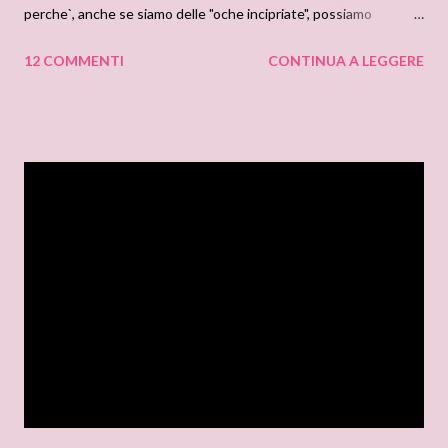
perche`, anche se siamo delle "oche incipriate", possiamo
esprimere liberamente i nostri pensieri. Orsu' dunque, non
12 COMMENTI
CONTINUA A LEGGERE
esitate, mani sulla tastiera e fatemi sapere. Cosa ne pensate di
Mistero al Castello di Deanna Reybourn? E di Lasciati amare di
Elizabeth Hoyt ? Mentre prendete il vostro te, raccontatemi
tutto.... Mrs Ross