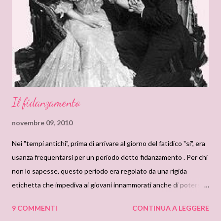
più bello di tutti; Giovedi per le perdite, Venerdì per le croci, E
Sabato non porta affatto fortuna. Anche il mese ha la sua
importanza, voi in che mese vi siete sposate? Sposa nel gelo ...
Il fidanzamento
novembre 09, 2010
Nei "tempi antichi", prima di arrivare al giorno del fatidico "si", era
usanza frequentarsi per un periodo detto fidanzamento . Per chi
non lo sapesse, questo periodo era regolato da una rigida
etichetta che impediva ai giovani innammorati anche di potersi
frequentare da soli. Ma la tradizione piu` "barbara" legata al
9 COMMENTI
CONTINUA A LEGGERE
fidanzamento era quella che si legge in un libro sul galateo del