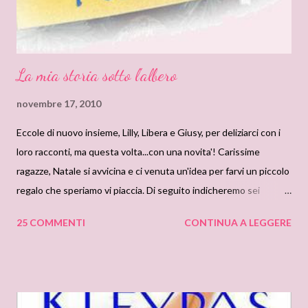
La mia storia sotto l'albero
novembre 17, 2010
Eccole di nuovo insieme, Lilly, Libera e Giusy, per deliziarci con i
loro racconti, ma questa volta...con una novita'! Carissime
ragazze, Natale si avvicina e ci venuta un'idea per farvi un piccolo
regalo che speriamo vi piaccia. Di seguito indicheremo sei
personaggi e sei ambientazioni ...eh si tocca proprio a voi, se
25 COMMENTI
CONTINUA A LEGGERE
ancora non lo avete capito! Indicateci la vostra combinazione
preferita , quella su cui vorreste venisse scritto un racconto e
noi vi accontenteremo. Le opzioni più votate (il lui, la lei e
l'ambientazione con più voti singolarmente) formeranno la base
per : "La mia storia sotto l'albero", ovvero un racconto Natalizio