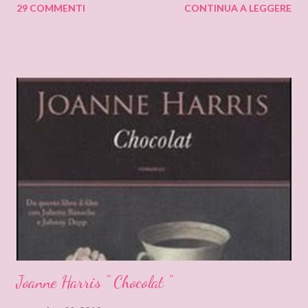
29 COMMENTI
CONTINUA A LEGGERE
al tipo di cioccolato che mangiano e come riducono il relativo
involucro ... Non ci credete?! Leggete il sondaggio qui di seguito
e appurate se le risposte rispecchiano personalità del vostro lui.
P.s. Leggete fino in fondo, questo post e' abbinato a dei premi :)
Se il vostro lui: 1) Ama ogni tipo di cioccolato di solito è una
persona capace di adattarsi ad ogni situazione, destreggiandosi
anche in situazioni fuori dal comune. Saprà di certo stupirti con
qualche effetto speciale. Il cosiddetto "Uomo pronto a tutto" 2)
Ama il cioccolato bianco , è forse un pò immaturo. Preferisce
vivere nel passato e nei ricordi rimpiangendo, a volte, il mondo
della g...
Joanne Harris " Chocolat "