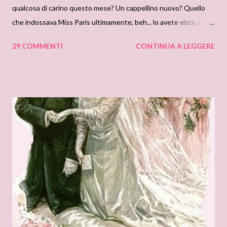
qualcosa di carino questo mese? Un cappellino nuovo? Quello
che indossava Miss Paris ultimamente, beh... lo avete visto, no?
Avete forse comprato un romanzo? Shhhhhhh...a bassa voce, la
29 COMMENTI
CONTINUA A LEGGERE
servitu' potrebbe sentirci. Leggiamo insieme anche questo
mese? Allora proponetemi qualcosa e ci rivediamo venerdi 19
per iniziare ufficialmente le nostre letture. Potete dare
un'occhiata a questo LINK , dove ci sono alcune novita' del mese.
Ma mi raccomando, la gente mormora, non fatevi notare troppo
quando leggete, non si sa mai cosa potrebbe succedere se si
sapesse in giro che siamo "signore che leggono". No, no, meglio
che continuino a pensare che siamo solo delle oche incipriate.
Ohhhh, ma vedo che e' arrivata anche la mia cara Miss Paris, ed
indossa il suo cappellino nuovo, ehm...gradisci un te', cara ?