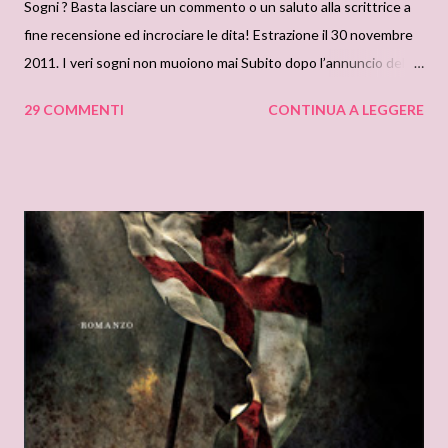
Sogni ? Basta lasciare un commento o un saluto alla scrittrice a
fine recensione ed incrociare le dita! Estrazione il 30 novembre
2011. I veri sogni non muoiono mai Subito dopo l’annuncio del
fidanzamento con la bellissima Camelia Sallusti, il giovane
29 COMMENTI
CONTINUA A LEGGERE
aristocratico Tomaso Salvemini scopre che lei è ancora
innamorata di un altro e non gli resta che allontanarla da casa.
Tre anni dopo quello scandalo, Tomaso appare molto cambiato:
ha saputo costruirsi una nuova vita, piacevole seppur priva di
aspettative. Così pianifica freddamente il proprio futuro e
sceglie come moglie Eugenia, una ragazza scialba che lui non
ama, peraltro perfetta per quel ruolo. Ma la cugina Lucilla non
approva, e cerca di convincerlo a non rinunciare ai suoi sogni.
Tutto sembra comunque fluire nel verso prestabilito quando
riappare Camelia, questa volta davvero innamorata di Tomaso, a
sconvolgergli di nuovo la vita. A questo punto, però, Lucilla
decide...