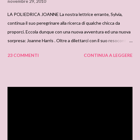
novembre 29, 2010
LA POLIEDRICA JOANNE La nostra lettrice errante, Sylvia,
continua il suo peregrinare alla ricerca di qualche chicca da
proporci. Eccola dunque con una nuova avventura ed una nuova
sorpresa: Joanne Harris . Oltre a dilettarci con il suo resoconto,
la nostra Sylvia e' riuscita ad ottenere l'autografo dell'autrice su
23 COMMENTI
CONTINUA A LEGGERE
uno dei suoi romanzi piu' consociuti: Chocolat. E noi, abbiamo
deciso di metterlo in palio e regalarlo ad una fortunata lettrice.
Vincerlo e' facile, facile, basta rispondere a questa domanda (e
sperare nella dea bendata): In quale romanzo Joanne Harris
incentra la storia sulla vita nei blogs? Leggete fino in fondo il
post e troverete la soluzione. Sorteggeremo il fortunato lettore
martedi 7 dicembre 2011. Direttamente dalla scrivania di Sylvia.
Le mie peregrinazioni per librerie, alla ricerca di autori e libri in
uscita, mi portano ancora in piazza del Duomo, alla Mondadori
Multicenter. Stavolta arrivo presto, manca ancora più di un’ora