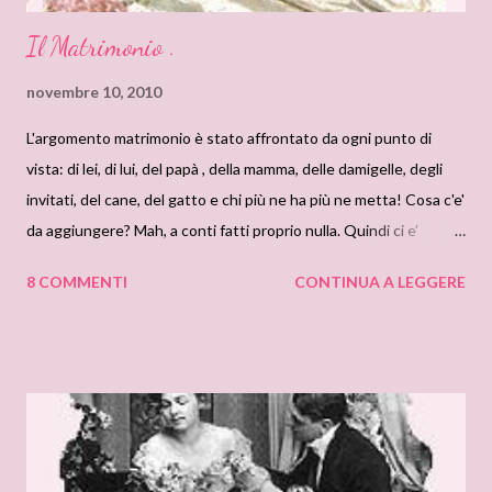
Il Matrimonio .
novembre 10, 2010
L'argomento matrimonio è stato affrontato da ogni punto di
vista: di lei, di lui, del papà , della mamma, delle damigelle, degli
invitati, del cane, del gatto e chi più ne ha più ne metta! Cosa c'e'
da aggiungere? Mah, a conti fatti proprio nulla. Quindi ci e'
sembrato bene tradurvi dal famoso libro del galateo del
8 COMMENTI
CONTINUA A LEGGERE
matrimonio dell'epoca vittoriana, le superstizioni legate alla
scelta della data del matrimonio, ed anche del vestito della
sposa! Leggetele attentamente, scoprirete che gli usi erano
diametralmente opposti a quelli dei nostri tempi :) In che giorni
sarebbe meglio sposarsi? Ai nostri giorni si suol dire "Luna e
Marte non si sposa ne` si parte!"( saggezza popolare siciliana)
Lunedi per la salute, Martedì per la ricchezza, Mercoledì il giorno