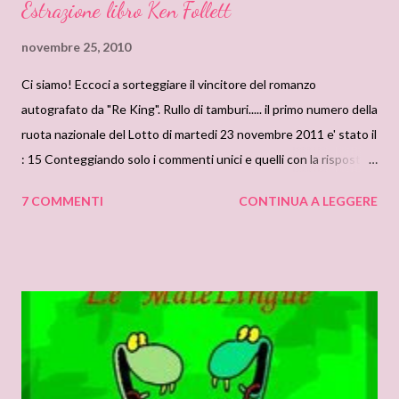
Estrazione libro Ken Follett
novembre 25, 2010
Ci siamo! Eccoci a sorteggiare il vincitore del romanzo
autografato da "Re King". Rullo di tamburi..... il primo numero della
ruota nazionale del Lotto di martedi 23 novembre 2011 e' stato il
: 15 Conteggiando solo i commenti unici e quelli con la risposta
giusta ( la nostra reporter aveva 16 anni quando lesse il libro di
7 COMMENTI
CONTINUA A LEGGERE
Ken Follett), la vincitrice e': Lidia S. e suo marito :))
Complimentissimi Lidia!!! Siamo lieti di annunciarvi che lunedi 29
novembre la nostra lettrice errante, Sylvia, avra' da proporci un
altro autore ed un nuovo romanzo autografato in palio.