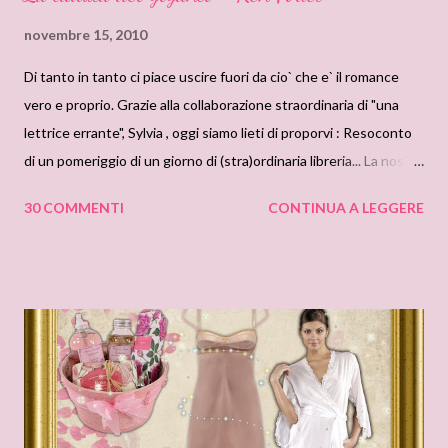
novembre 15, 2010
Di tanto in tanto ci piace uscire fuori da cio` che e` il romance
vero e proprio. Grazie alla collaborazione straordinaria di "una
lettrice errante", Sylvia , oggi siamo lieti di proporvi : Resoconto
di un pomeriggio di un giorno di (stra)ordinaria libreria... La nostra
"lettrice errante" e' riuscita ad ottenere (a suon di pungi e
30 COMMENTI
CONTINUA A LEGGERE
gomitate)l'autografo di Ken Follet su uno dei suoi romanzi: “Un
luogo chiamato libertà”, che verra' sorteggiato tra tutti i
commenti che ci lascerete. Ma attenzione, per poter partecipare
all'estrazione dovrete rispondere ad una semplice domanda
(troverete la risposta leggendo il resto del post): "Quanti anni
aveva la nostra inviata speciale quando lesse per la prima volta I
Pilastri della Terra ?" Ora, chiudete gli occhi, fate 5 giri intorno
alla scrivania e tornate a vedere se avete vinto il libro che sara'
sorteggiato Martedi 23 novembre . Il primo numero della ruota