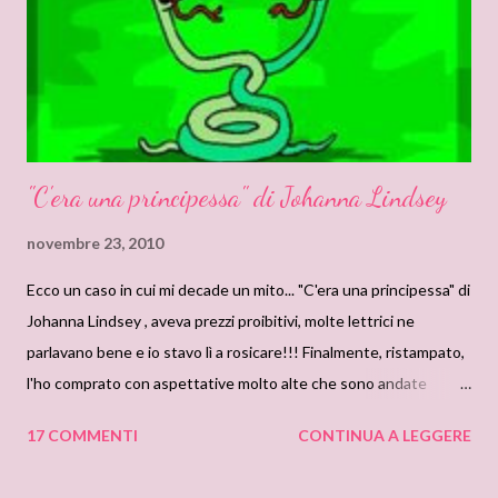
"C'era una principessa" di Johanna Lindsey
novembre 23, 2010
Ecco un caso in cui mi decade un mito... "C'era una principessa" di
Johanna Lindsey , aveva prezzi proibitivi, molte lettrici ne
parlavano bene e io stavo lì a rosicare!!! Finalmente, ristampato,
l'ho comprato con aspettative molto alte che sono andate
completamente deluse! La storia è in stile Lindsey: leggera e un
17 COMMENTI
CONTINUA A LEGGERE
pò assurda... Questo romanzo mi ha fatto stancare
veramente...sia fisicamente che mentalmente! Perchè? La