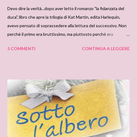
Devo dire la verità...dopo aver letto il romanzo "la fidanzata del
duca", libro che apre la trilogia di Kat Martin, edita Harlequin,
avevo pensato di soprassedere alla lettura del successivo. Non
perchè il primo era bruttissimo, ma piuttosto perchè era
scontato e banale. "Orgoglio e passione" però mi è stato
5 COMMENTI
CONTINUA A LEGGERE
regalato e inoltre ha una copertina veramente favolosa!!! Il
romanzo ha un inizio fantastico, ma pian piano perde di intensità:
lui,Reese, ci viene presentato,o meglio ancora, si presenta come
un personaggio ferito e per questo veramente duro, sprezzante
e rancoroso nei confronti della nostra bella eroina. Questa cosa
piace molto e attira... Dopo però, il tutto perde di intensità.
Diventa un uomo debole, e a volte, consentitemi di dirlo, un pò
"maniaco", morboso. Io non capisco come la protagonista non
decida di buttarlo fuori dalla stanza a calci:va bè che si trova in
difficoltà e necessita del suo aiuto, va bè che in passato ha
sbagliato lei, va bè c...