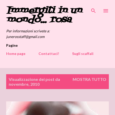
Immergiti in un
Passa ai contenuti principali
mondo... rosa
Per informazioni scrivete a:
junerosstaff@gmail.com
Pagine
Home page
Contattaci!
Sugli scaffali
P
Visualizzazione dei post da
MOSTRA TUTTO
o
novembre, 2010
s
t