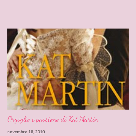
frutta. Scandaloso direi. Non capisco a cosa mirasse la Signora
Turner, offrendo un rinfresco simile alla gente che conta. Ma
quella donna e' sempre stata un'oca.L'unico motivo per cui vado
alle sue feste e' che spero di incontrare suo , fratello, Lord
Downing. Lui si che e' al centro dei pettegolezzi. Ma bando alle
ciance, cosa nascondente nei vostri manicotti?
Ummmmm...interessante. "Lasciati amare" di Elizabeth Hoyt e "
Mistero al Castello" di Deanna Raybourn. Bene, bene, facciamo
servire il nostro solito te' con dei pasticcini, deliziosi credetemi,
ed accoccoliamoci sul sedile davanti alla finestra Ahhh...
Orgoglio e passione di Kat Martin
novembre 18, 2010