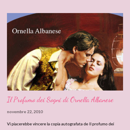
protagonista non si regge!!! All'inizio viene informata di essere
una principessa, dopo che ha vissuto per una vita come una
poveraccia, e non ci crede! E va bene! Giusto! Comprensibile!
Ma dopo, continua a non crederci, malgrado sti poracci facciano
una faticaccia che non vi dico per spiegarle la verità! E così per
più di mezzo libro, lei scappa e loro continuano a seguirla. E io...ho
il fiatone! E la protagonista intelligentemente scappa e va
sempre e subito allo stesso posto...e giustamente viene
immediatamente ritrovata... Ma non ...
Il Profumo dei Sogni di Ornella Albanese
novembre 22, 2010
Vi piacerebbe vincere la copia autografata de Il profumo dei