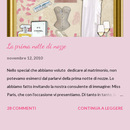
nazionale del lotto determinera...
La prima notte di nozze
novembre 12, 2010
Nello special che abbiamo voluto dedicare al matrimonio, non
potevamo esimerci dal parlarvi della prima notte di nozze. Lo
abbiamo fatto invitando la nostra consulente di immagine: Miss
Paris, che con l'occasione vi presentiamo. Di tanto in tanto, la
nostra cara Miss Paris ci deliziera' con i suoi consigli sulla moda.
28 COMMENTI
CONTINUA A LEGGERE
Parola dunque alla nostra esperta : Miss Paris. Mie care
amiche...che lingerie usare per la prima notte di nozze...? Che sia
la prima in tutti i sensi o la prima da sposate, poco importa. E' un