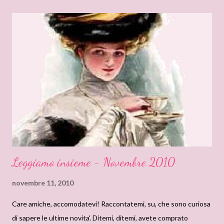
momento magico di condivisione, sensualità e magia. Per cui
chiudiamo gli occhi e immaginiamo... Ho pensato ad un minimal di
classe e un pò retrò...Camicina rosa cipria ( D&G), semplice, ma
elegante, abbinata ad un bustino bianco virginale (La Perla), per
dare a tutto l'insieme quel pizzico di erotismo che non deve mai
mancare. Vestaglia morbida in seta bianca ( La Perla ) abbinata a
sabot impreziositi da pietre Swarovski. A completare la mise l...
Leggiamo insieme - Novembre 2010
novembre 11, 2010
Care amiche, accomodatevi! Raccontatemi, su, che sono curiosa
di sapere le ultime novita'. Ditemi, ditemi, avete comprato