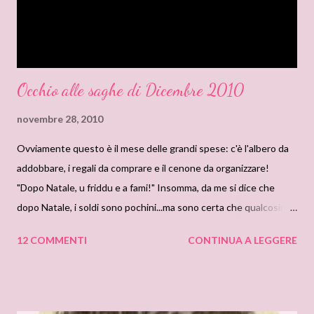
al...
Occhio alle saghe di Dicembre 2010
novembre 28, 2010
Ovviamente questo è il mese delle grandi spese: c'è l'albero da
addobbare, i regali da comprare e il cenone da organizzare!
"Dopo Natale, u friddu e a fami!" Insomma, da me si dice che
dopo Natale, i soldi sono pochini...ma sono certa che qualcosina
da parte per le nostre amate letture, la mettiamo lo stesso, o
12 COMMENTI
CONTINUA A LEGGERE
no?! Ecco che vi segnaliamo le uscite che fanno parte di saghe:
Cosa comprerete?! USCITE MONDADORI LINK UN ANGELO A
NATALE di Jo Beverley Una vedova con due bambini, che ancora
piange il defunto marito, non è l'ideale per un uomo che vuol