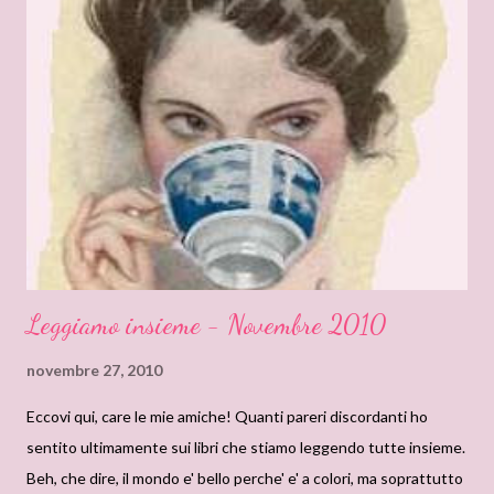
mettere su famiglia. Ma Leander Knollis, conte di Charrington,
ha le sue ragioni... Questo romanzo è il terzo della serie "La
compagnia dei Furfanti", così composta: 1 - UN AMORE
COMBINATO (An Arranged Marriage) 2 - UNA MOGLIE PER
NEMICA (An Unwilling Bride) 3 - UN ANGELO A NATALE
(Christmas Angel) 4 - Forbidden 5 - NOZZE PERICOLOSE
(Dangerous Joy) 6 – L’AMORE A DRAGON’S COVE (The
Dragon...
Leggiamo insieme - Novembre 2010
novembre 27, 2010
Eccovi qui, care le mie amiche! Quanti pareri discordanti ho
sentito ultimamente sui libri che stiamo leggendo tutte insieme.
Beh, che dire, il mondo e' bello perche' e' a colori, ma soprattutto