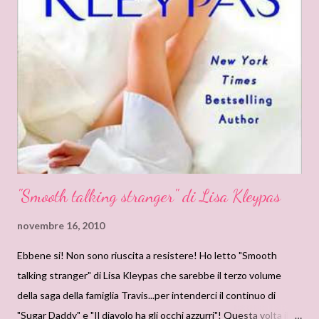
con quei due protagonisti e quella ambientazione! Dunque che
aspettate, leggete e scegliete un lui, una lei e una location e
avrete nientemeno che una storia su misura! Ecco le opzioni: I
LUI... Sergio Un architetto di Caserta. Vive a Firenze per lavoro,
ma ogni volta che può ritorna nella sua amata città natale,...
"Smooth talking stranger" di Lisa Kleypas
novembre 16, 2010
Ebbene si! Non sono riuscita a resistere! Ho letto "Smooth
talking stranger" di Lisa Kleypas che sarebbe il terzo volume
della saga della famiglia Travis...per intenderci il continuo di
"Sugar Daddy" e "Il diavolo ha gli occhi azzurri"! Questa volta il