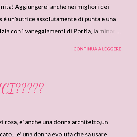
anza forte da meritare tale indulgenza,
finita! Aggiungerei anche nei migliori dei
ato. Per la millesima volta desidero’ essere
 è un'autrice assolutamente di punta e una
nizia con i vaneggiamenti di Portia, la minore
e convinta che Vivienne stia per sposare un
CONTINUA A LEGGERE
, oltre che la più pratica e razionale delle
rvida immaginazione, ma ritiene opportuno
o spasimante della sorella sia un uomo per
CUCI?????
per stare dalla parte dei bottoni, inizia a
vamente la vita di Adrian Kane è
ce sempre dopo il tramonto, in casa non ha
i rosa, e' anche una donna architetto,un
 di polizia sta cercando degli indizi per
to....e' una donna evoluta che sa usare