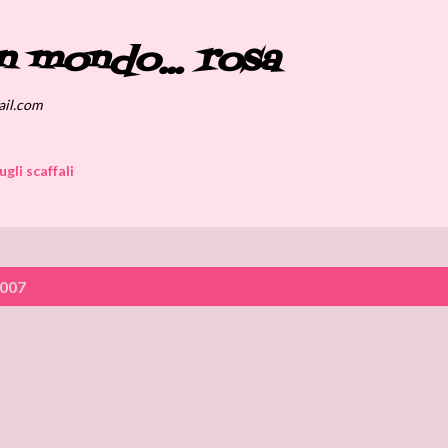
Passa ai contenuti principali
n mondo... rosa
ail.com
ugli scaffali
2007