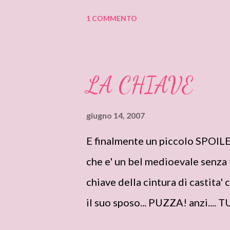
Eppure...com'e' possibile che la s
1 COMMENTO
conquistare il lettore,fino al p
e ridere e piangere con loro?? 
Garwood ne e' un esempio! SI
LA CHIAVE
Johanna,si ritrovera' sposata a
cosa puo' succedere a volere m
giugno 14, 2007
educare i soldati del clan ad al
E finalmente un piccolo SPOIL
alzo' e fisso il soldato scuotend
che e' un bel medioevale senza t
dimostrazione di belle maniere 
chiave della cintura di castita' 
il suo sposo... PUZZA! anzi...
della storia le donne si lavano..