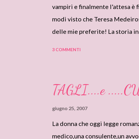
esigenza non era ancora abbast
vampiri e finalmente l'attesa è 
sapendo quanto gli sarebbe cost
modi visto che Teresa Medeiros
come gli altri uo...
delle mie preferite! La storia i
delle sorelle Cabot, fermament
3 COMMENTI
non morto. Caroline, la maggiore
tre, tenta di placare la sua fe
accertarsi personalmente che l
TAGLI....e .....
bene. Quando lo conosce, giusto 
indagare un po', perchè effetti
giugno 25, 2007
oggettivamente discutibile. Es
La donna che oggi legge romanz
un solo specchio, e un ispettore
medico,una consulente,un avvoca