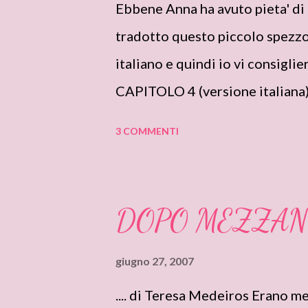
Ebbene Anna ha avuto pieta' di
tradotto questo piccolo spezzo
italiano e quindi io vi consigli
CAPITOLO 4 (versione italiana) .
LUCIEN!!! Grazie Anna!! Traduz
3 COMMENTI
cameriera al Crown and Vulture 
forzato, realizzo’ che la sua ir
bramava per una donna. Getto’ u
DOPO MEZZANO
undici. Non troppo tardi per and
servivano uomini ricchi e accort
giugno 27, 2007
Esito’, diviso tra il desiderio e
.... di Teresa Medeiros Erano m