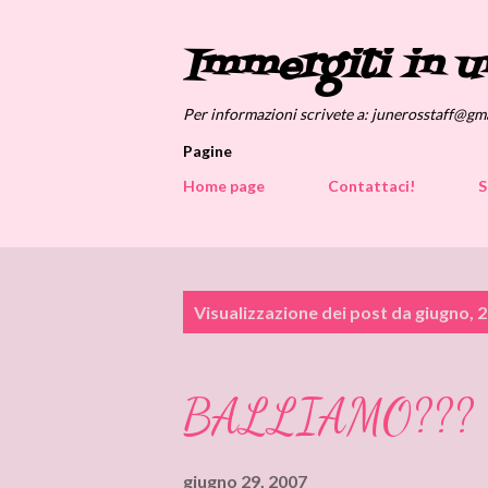
Immergiti in u
Per informazioni scrivete a: junerosstaff@gm
Pagine
Home page
Contattaci!
S
P
Visualizzazione dei post da giugno, 
o
s
BALLIAMO???
t
giugno 29, 2007