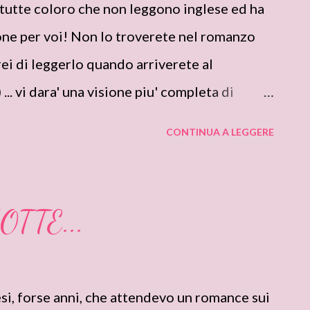
 tutte coloro che non leggono inglese ed ha
ne per voi! Non lo troverete nel romanzo
erei di leggerlo quando arriverete al
.. vi dara' una visione piu' completa di
ione amatariole. L’immagine della sfacciata
CONTINUA A LEGGERE
attraverso’ la sua mente. Con un sorriso
requietezza era piu’ elementare: il suo corpo
n’occhiata all’orologio e vide che erano le
TTE...
are in uno di quei discreti bordelli di cui si
i, dove le donne erano calde e disponibili.
 la prudenza, prima di scuotere la testa. La sua
esi, forse anni, che attendevo un romance sui