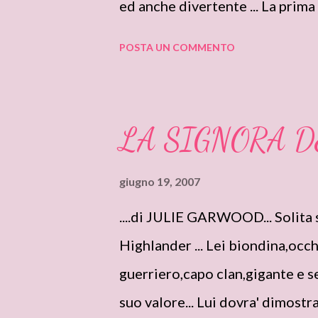
ed anche divertente ... La prima
stati i personaggi. Tutti ben del
POSTA UN COMMENTO
ognuno fatto a "suo modo" e ben
scherzosa ma profonda e sincera 
vari membri della famiglia di G
LA SIGNORA DE
come nella reltà ... non mancan
attira la mia curiostà è Morgan,
giugno 19, 2007
ed Elizabeth, così pacata, timid
....di JULIE GARWOOD... Solita st
tremendamente quando Grace le
Highlander ... Lei biondina,occhi
... la dolcezza della sorella nell'
guerriero,capo clan,gigante e se
suo valore... Lui dovra' dimostr