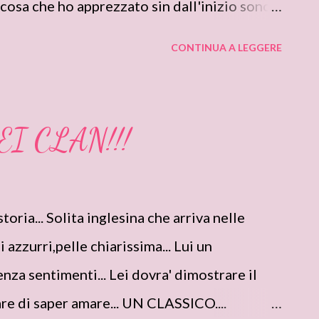
 cosa che ho apprezzato sin dall'inizio sono
ineati, fedeli all'indole che li caratterizza ed
CONTINUA A LEGGERE
 collocato nella storia. Bellissima la
amicizia tra Julian e Martin, i rapporti tra i
race tutti profondamente legati ma dove ...
I CLAN!!!
o discussioni. Confermo che quello che più
 adorabile Royce ... testa calda come Grace ...
a e riservata (mi sono divertita
oria... Solita inglesina che arriva nelle
 chiede delucidazioni sui doveri coniugali
 azzurri,pelle chiarissima... Lui un
esporre il suo punto di vista ... con...
nza sentimenti... Lei dovra' dimostrare il
are di saper amare... UN CLASSICO....