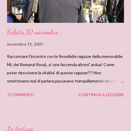
Sabato 10 novembre...
novembre 11, 2007
Raccontare l'incontro con le Roselle(le ragazze della memorabile
ML dei Romanzi Rosa)...e' una faccenda altresi' ardua! Come
poter descrivere la vitalita' di queste ragazze??! Non
smettevano mai di parlare,passavano tranquillamente da Conti
imbellettati a Vampiri bevisangue innamorati . Vi dico...nemmeno
7 COMMENTI
CONTINUA A LEGGERE
con la bocca piena di pizza e pasta...tacevano!! Mi sono sentita
una perfetta ignorante in mezzo a loro! Urka..sono preparate su
tutto! E che dire poi, quando il signor Ugo(il signore che vende
romanzi usati),ha visto scendere dal bus 211 un'orda di donne
La tortura...
con la schiuma alla bocca..che gridavano: romanzi,romanzi...??! Il