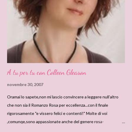
A tu per tu con Colleen Gleason
novembre 30, 2007
Oramai lo sapete,non mi lascio convincere a leggere null'altro
che non sia il Romanzo Rosa per eccellenza...con il finale
rigorosamente "e vissero felici e contenti!" Molte di voi
,comunqe,sono appassionate anche del genere rosa-
vampiresco,che viene sempre piu' tradotto anche da noi! Arriva