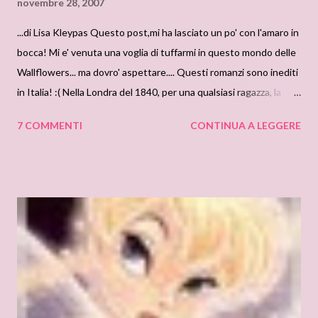
novembre 28, 2007
...di Lisa Kleypas Questo post,mi ha lasciato un po' con l'amaro in
bocca! Mi e' venuta una voglia di tuffarmi in questo mondo delle
Wallflowers... ma dovro' aspettare.... Questi romanzi sono inediti
in Italia! :( Nella Londra del 1840, per una qualsiasi ragazza, la
“season” poteva significare balli, doni e corteggiamenti, ma non
7 COMMENTI
CONTINUA A LEGGERE
solo… Vi erano ragazze - magari belle e intelligenti - ma per
qualche motivo non “di prima scelta” che venivano ignorate dai
bellimbusti del ton, diamanti grezzi che non brillavano al centro
dei saloni scintillanti di luci colori e musica, ma facevano
discretamente da tappezzeria… piccoli fiori un poco appassiti…
attaccati mestamente alle pareti… che un giorno decisero di
prendere in mano la loro vita per trasformarla in qualcosa di
meraviglioso,intenso e vibrante… …questa è la storia delle
wallflowers! Secret of a summer night: Annabelle Peyton una
vera, perfetta England Rose, bionda con occhi azzurri, è tanto