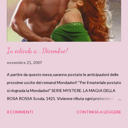
In edicola a...Dicembre!
novembre 21, 2007
A partire da questo mese,saranno postate le anticipazioni delle
prossime uscite dei romanzi Mondadori! "Per il materiale postato
si ringrazia la Mondadori" SERIE MYSTERE. LA MAGIA DELLA
ROSA ROSSA Scozia, 1421. Vivienne rifiuta ogni pretendente,
in attesa di un eroico cavaliere che conquisti il suo cuore. E
8 COMMENTI
CONTINUA A LEGGERE
finalmente una notte il sogno si avvera. Celato nel buio, l'eroe a
lungo immaginato appare e la passione li avvolge. Alla luce del