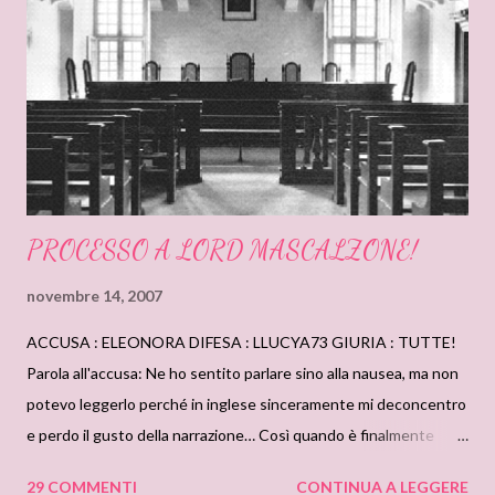
minimo dettaglio! La storia,che si svolge nell’Inghilterra
industrializzata di inizio ottocento, mette in gran risalto il
contrasto di concezione della vita in un paese in cui la società
stava subendo un cambiamento rivoluzionario. L’incontro di
queste due divers...
PROCESSO A LORD MASCALZONE!
novembre 14, 2007
ACCUSA : ELEONORA DIFESA : LLUCYA73 GIURIA : TUTTE!
Parola all'accusa: Ne ho sentito parlare sino alla nausea, ma non
potevo leggerlo perché in inglese sinceramente mi deconcentro
e perdo il gusto della narrazione… Così quando è finalmente
uscito mi sono precipitata a comprarlo… CHE DELUSIONE! So
29 COMMENTI
CONTINUA A LEGGERE