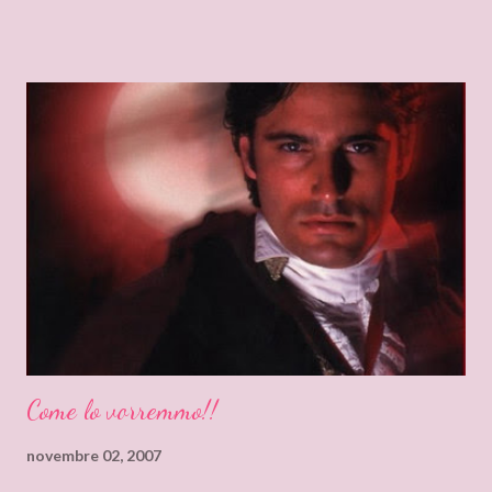
incentrata sulle vicende sentimentali che ruotano intorno al
matrimonio. Kat, single trentenne e donna in carriera deve
ritornare a Londra per presenziare, come damigella, al
matrimonio della sorellastra. Ma ritornare in Inghilterra, dove è
cresciuta, significa affrontare tutti i suoi demoni personali: il suo
ex-ragazzo, la sua solitudine, la sua infelicità. Decide di affrontarli
pagando un gigolò che la accompagni e che finga di essere il suo
compagno. Iniziano così le (dis)avventure di Kat. Tra partite di
football, feste di addio al celibato, tradimenti, sbronze,
incomprensioni, riappacificazioni ...
Come lo vorremmo!!
novembre 02, 2007