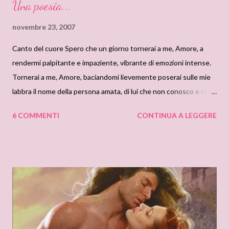
Una poesia...
novembre 23, 2007
Canto del cuore Spero che un giorno tornerai a me, Amore, a
rendermi palpitante e impaziente, vibrante di emozioni intense.
Tornerai a me, Amore, baciandomi lievemente poserai sulle mie
labbra il nome della persona amata, di lui che non conosco e che,
pure, sarà importante da non sapere come era prima vivere
6 COMMENTI
CONTINUA A LEGGERE
senza la di lui presenza, senza il di lui affetto, senza il di lui infinito
abbraccio. Amore, torna a rendermi libera perché solo in te trovo
pace e vita! by Artemis : Raggio di luna...