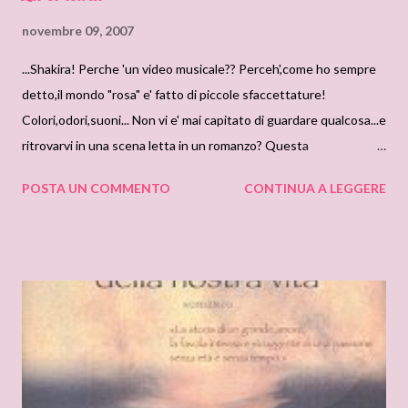
porello...ha fatto marcia indietro e si e' chiuso letteralemte nel
novembre 09, 2007
chioschetto(questo sopra)!! E NON SCHERZO!!! Insomma,la
...Shakira! Perche 'un video musicale?? Perceh',come ho sempre
Via Tiburtina, e' stata invasa da un'euforia dovuta al passaggio
detto,il mondo "rosa" e' fatto di piccole sfaccettature!
delle Roselle romane(e due infiltrate:io e Barbara). Pensate che
Colori,odori,suoni... Non vi e' mai capitato di guardare qualcosa...e
sia stato facile trovare un ristorante che ci ospitasse?? Manco a
ritrovarvi in una scena letta in un romanzo? Questa
pagarli ci volevan...
musica,nonche' il video...mi piace da morire! E' caliende ...ma mi fa
POSTA UN COMMENTO
CONTINUA A LEGGERE
anche drizzare i capelli! Perche'?? Guardate attentamente chi e'
dietro l'uomo....!