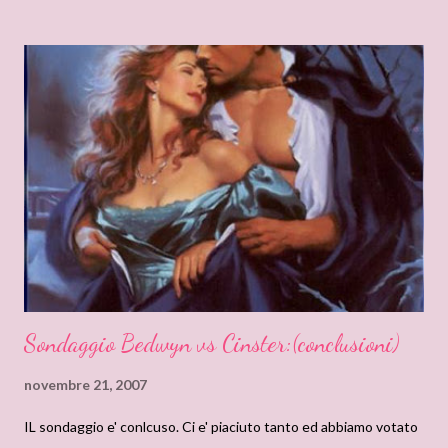
giorno, Vivienne scopre che il misterioso amante è Erik Sinclair.
Ingiustamente diseredato dal padre, egli avrà bisogno di tutto
l'amore di Vivienne, nonchè della magia della fata Darg, per
riconquistare il potere e le terre che gli sono stati strappati. IL
BACIO DELLA TENEBRA Coinvolto in un feroce scontro fra
vampiri, Simon viene tramutato lui stesso in un non-morto.
Intrappolato in una notte senza fine, si mette sulle tracce di un
calice leggendario, l'unico oggetto che potrebbe salvarlo. Una
ricerca che lo porta al castello del...
Sondaggio Bedwyn vs Cinster:(conclusioni)
novembre 21, 2007
IL sondaggio e' conlcuso. Ci e' piaciuto tanto ed abbiamo votato