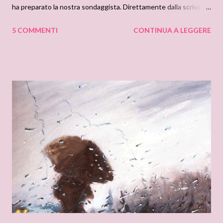
ha preparato la nostra sondaggista. Direttamente dalla scrivania
di Llucya73: Grazie al Vostro prezioso, insostituibile, contributo,
5 COMMENTI
CONTINUA A LEGGERE
continuiamo a costruire insieme questo mondo fatato, su misura
per i sogni. Nel penultimo sondaggio, avete scelto come eroe
ideale a larga maggioranza l’ideale dell’eroe tormentato e
tenebroso, il tipo notturno, scuro e laconico. Nell’ultimo
sondaggio, quello appena terminato che vedeva contrapposti i
Bedwyn contro i Cynster, avete affermato con decisione che se
poteste passare qualche tempo nella season londinese dell’800,
sarebbe un romantico quarto d’ora su una terrazza inondata dalla
luna con il vostro eroe preferito. Evitando un pic nic pomeridiano
o un ballo in maschera, avete dimostrato di preferire la qualità
alla quantità del tempo da passare nel tempo che fu. E or...