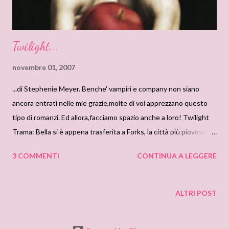
Twilight...
novembre 01, 2007
...di Stephenie Meyer. Benche' vampiri e company non siano
ancora entrati nelle mie grazie,molte di voi apprezzano questo
tipo di romanzi. Ed allora,facciamo spazio anche a loro! Twilight
Trama: Bella si è appena trasferita a Forks, la città più piovosa
d'America. E' il primo giorno nella nuova scuola e, quando
3 COMMENTI
CONTINUA A LEGGERE
incontra Edward Cullen, la sua vita prende una piega inaspettata
e pericolosa. Con la pelle diafana, i capelli di bronzo, i denti
luccicanti, gli occhi color oro, Edward è algido e impenetrabile,
ALTRI POST
talmente bello da sembrare irreale. Tra i due nasce un'amicizia
d'apprima sospettosa, poi più intima, che presto si trasforma in