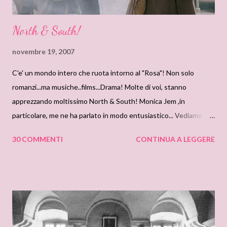
North & South!
novembre 19, 2007
C'e' un mondo intero che ruota intorno al "Rosa"! Non solo
romanzi...ma musiche..films...Drama! Molte di voi, stanno
apprezzando moltissimo North & South! Monica Jem ,in
particolare, me ne ha parlato in modo entusiastico... Vediamo se
riesce a trasmettere anche a voi la voglia di seguire questa
30 COMMENTI
CONTINUA A LEGGERE
storia cosi "rosa!" NORTH & SOUTH Direttamente dalla
scrivania di MONICA JEM: North and South è una fiction in 4
puntate della BBC tratto dal romanzo della scrittrice inglese
Elisabeth Gaskell. La BBC( come in tutti i suoi dramas), riesce ad
abbinare in modo eccellente: una fotografia mozzafiato, attori
bravissimi e adatti al ruolo, un adattamento storico curato fino al