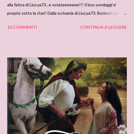
alla fatica di Llucya73...e votateeeeeee!!! Il box sondaggi e'
proprio sotto la chat! Dalla scrivania di Llucya73: Bedwyn versus
Cinster Immaginatevi un giardino ben tenuto nella
13 COMMENTI
CONTINUA A LEGGERE
lussureggiante campagna inglese. Lungo siepi verdi ben potate,
si vedono due aristocratiche famiglie che passeggiano sotto il
sole. E se è vero che i due gruppi si tengono separati, si nota
anche che si studiano da lontano, con curiosità travestita da
altezzosa indifferenza. Ora, provate ad aggirare quelle siepi, e
costeggiate i vialetti acciottolati, avvicinandovi piano… Vicino a
un gazebo, seduti su comode coperte bianche, si radunano i
nobili rappresentanti del clan dei Bedwyn, stretti intorno al loro
campione: il duca di Bewcastle. Ci sono Wulfric, Duca di
Bewcastle , alto e scuro, con lineamenti duri e occhi insondabili e
Aidan , altrettanto mass...