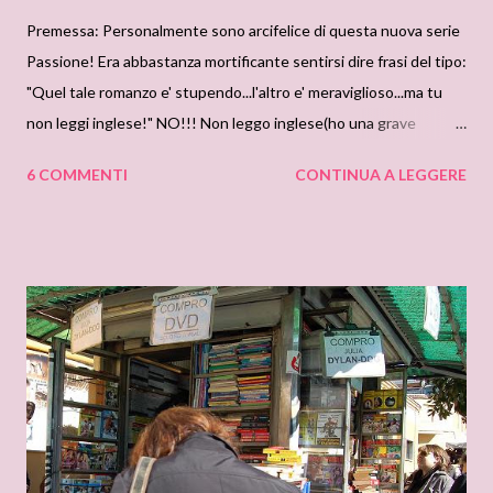
Premessa: Personalmente sono arcifelice di questa nuova serie
Passione! Era abbastanza mortificante sentirsi dire frasi del tipo:
"Quel tale romanzo e' stupendo...l'altro e' meraviglioso...ma tu
non leggi inglese!" NO!!! Non leggo inglese(ho una grave
malattia che me lo impedisce,si chiama pigrizia!), NO!! Non voglio
6 COMMENTI
CONTINUA A LEGGERE
fare nemmeno lo sforzo(sempre a causa della stessa malattia!)
Per cui: Grazie,grazie,grazie M ondadori per averci dato la
possibilita' di leggere questi romanzi cosi osannati dalle nostre
amiche bilingue!! Grazie,soprattutto perche',adesso che li
abbiamo letti,possiamo anche dire la nostra! Ed andiamo a
cominciare! Il lord della seduzione di Loretta Chase Ecco qui il
romanzo che ha suscitato tanti pareri contrastanti! Cosi tanti,
che abbiamo deci so un: PROCESSO AL LORD MASCALZONE!