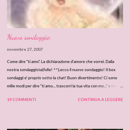
povera quanto bella. La sua dispe...
Nuovo sondaggio:
novembre 27, 2007
Come dire "ti amo". La dichiarazione d'amore che vorrei. Dalla
nostra sondaggista(folle! ^^),ecco il nuovo sondaggio! Il box
sondaggi e' proprio sotto la chat! Buon divertimento! Ci sono
mille modi per dire "ti amo... trascorri la tua vita con me..." e nei
romance ne abbiamo lette infinite varianti!!! Secondo voi, quale
19 COMMENTI
CONTINUA A LEGGERE
dichiarazione d'amore, tra queste, fa "tremare i polsi" e si può
considerare "la più romantica"? 1. Vorrei essere stretta in un
abbraccio e ricevere una “ DICHIARAZIONE APPASSIONATA”
"Ti troverò. Te lo prometto. Se dovrò sopportare due secoli di