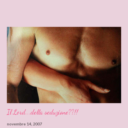
che questo mio pensiero susciterà parecchie critiche e
perplessità, ma io accetto tutto anche una spiegazione
dettagliata dei motivi che vi fanno vedere questo romanzo come
qualcosa di eccezionale…forse non ho colto l’eccezionalità?! “Il
lord della seduzione”…ma chi è?! Io ho incontrato solo un lord
complessato, con un passato da “rinnegato” che gli condiziona
tutta la vita. Uno che in qualche modo si sente un
perseguitato… (fraintende qualsiasi parola, qualsiasi gesto!). Vi
ripeto capisco abbia avuto un’infanzia difficile, ma diamine dopo
un po’ dovrebbe capire la sincerità delle parole di Jessica… Lei
una figura sicuramente non convenzionale, ma…boh! Non so n...
Il Lord...della seduzione??!!
novembre 14, 2007