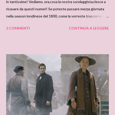
in tantissime! Vediamo, ora,cosa la nostra sondaggista,riesce a
ricavare da questi numeri! Se poteste passare mezza giornata
nella season londinese del 1800, come la vorreste trascorrere?
1) Vorrei partecipare a una festa campestre con il clan Bedwyn,
5 COMMENTI
CONTINUA A LEGGERE
in campagna in una giornata di sole, per conoscerli tutti in un
ambiente informale 22 (20%) 2) Vorrei partecipare a una
elegante festa in maschera con i Bar Cynster, per vederli in
azione in una scintillante sala da ballo londinese. 29 (26%) 3)
Vorrei un appuntamento a tu per tu con il mio Bedwyn preferito,
a cavallo lungo la Rotten Row: sarei l’invidia di tutte! 21 (19%) 4)
Vorrei assistere a uno spericolato duello di spade combattuto
da qualcuno di quei “diavoli di Cynster” contro il fellone di
turno… 19 (17%) 5) Vorrei un solitario quarto d’ora su una
terrazza al chiaro di luna con il mio eroe preferito… 51 (47%)
Direttamente dalla scrivania di ...