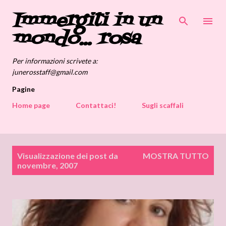
Immergiti in un
Passa ai contenuti principali
mondo... rosa
Per informazioni scrivete a:
junerosstaff@gmail.com
Pagine
Home page
Contattaci!
Sugli scaffali
P
Visualizzazione dei post da
MOSTRA TUTTO
o
novembre, 2007
s
t