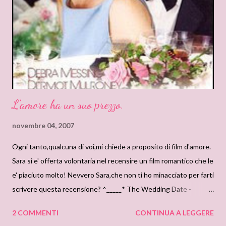
Grunwald,dopo aver trascorso sette anni in Terra Santa,decide
di ritornare in Francia portando con sé il Santo Graal,la reliquia
che ha indirettamente causato la morte di suo padre. Rimasta
sola,in compagnia della sua fidat...
L'amore ha un suo prezzo.
novembre 04, 2007
Ogni tanto,qualcuna di voi,mi chiede a proposito di film d'amore.
Sara si e' offerta volontaria nel recensire un film romantico che le
e' piaciuto molto! Nevvero Sara,che non ti ho minacciato per farti
scrivere questa recensione? ^_____* The Wedding Date -
L'amore ha il suo prezzo Interpretato da : Debra Messing Dermot
2 COMMENTI
CONTINUA A LEGGERE
Mulroney Regia: Clare Kilner. Una commedia americana