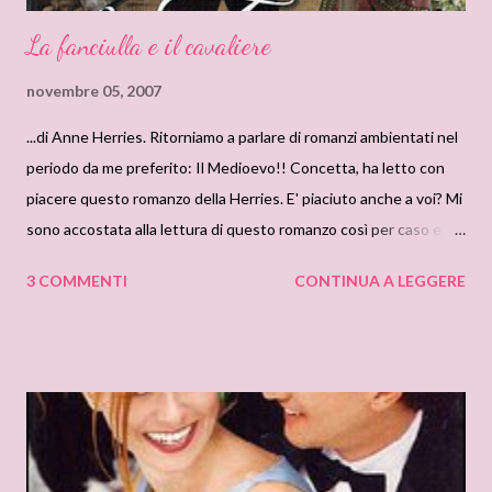
La fanciulla e il cavaliere
novembre 05, 2007
...di Anne Herries. Ritorniamo a parlare di romanzi ambientati nel
periodo da me preferito: Il Medioevo!! Concetta, ha letto con
piacere questo romanzo della Herries. E' piaciuto anche a voi? Mi
sono accostata alla lettura di questo romanzo così per caso e, ad
essere sincera, scetticamente considerando il fatto che la
3 COMMENTI
CONTINUA A LEGGERE
Herries non è una delle autrici più seguita da noi lettrici...
Ebbene,a lettura ultimata,mi sono dovuta ricredere e sono più
volte tornata indietro per rileggere gli ultimi due capitoli.
Pertanto,eccomi qua a suggerirvi la lettura di un romanzo che
sono certa vi emozionerà così come ha emozionato me. "La
fanciulla e il cavaliere" conclude la serie dedicata alla dinastia dei
Banewulf. Nell'anno 1194, la protagonista Lady Katherine di