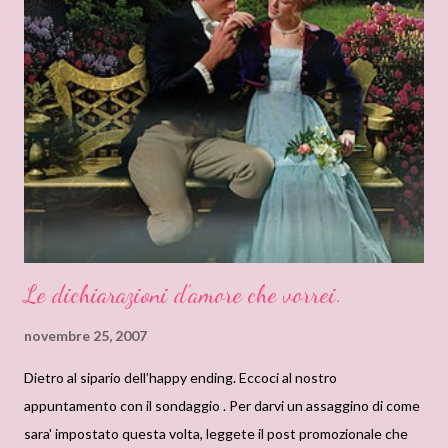
purgatorio, duecento anni senza di te…allora vuol dire che sarà la
punizione che mi sono meritato per i miei crimini: perchè ho
mentito, ucciso, rubato e tradito. Ma c’è un’unica cosa che
ristabilirà l’equilibrio. Quando sarò al cospetto di Dio, ci sarà
un’unica cosa che farà pendere la bilancia in mio favore, contro
tutto il resto…Signore, mi hai dato una donna straordin...
Le dichiarazioni d’amore che vorrei.
novembre 25, 2007
Dietro al sipario dell’happy ending. Eccoci al nostro
appuntamento con il sondaggio . Per darvi un assaggino di come
sara' impostato questa volta, leggete il post promozionale che