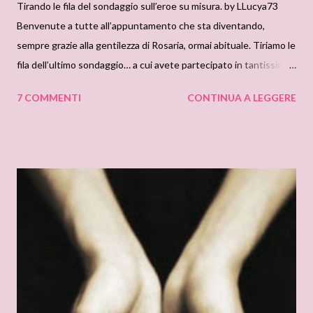
Tirando le fila del sondaggio sull’eroe su misura. by LLucya73
Benvenute a tutte all’appuntamento che sta diventando,
sempre grazie alla gentilezza di Rosaria, ormai abituale. Tiriamo le
fila dell’ultimo sondaggio… a cui avete partecipato in tantissime
e per cui vi ringraziamo!!! “Come lo vorremmo” si intitolava, e la
7 COMMENTI
CONTINUA A LEGGERE
domanda non riguardava “l’uomo ideale”… bensì “il principe
azzurro ideale”… come immaginiamo debba essere l’eroe delle
fantasie, quello che ci porta in braccio verso il tramonto. Il
sondaggio ha avuto risultati sorprendenti: per la prima
settimana, vinceva il tipo “notturno” al 100%... Poi qualcuna di
noi ha espresso idee diverse, ma il risultato è cambiato di poco. E
allora immaginiamo insieme la scena! Si piazza sul podio, con
tutta l’autorevolezza dei suoi occhi scuri e dei modi dominatori,
l’eroe notturno, cupo e tenebroso, con il 75% dei voti!!! Dal
piedistallo della vittoria guarda lontano con occhi penetranti.
Dopo di lui, prende posto sul gradino del secondo posto...