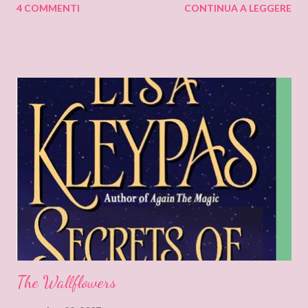
4 COMMENTI
CONTINUA A LEGGERE
in Italia "I Cacciatori di Vampiri", un romanzo vampiresco con
protagonista Victoria, una Cacciatrice di Vampiri! Ambientato in
Italia, nella culla della cristianità, Roma! Un appuntamento da
non perdere per le amanti del genere. Conosciamo allora da
vicino un'autrice americana: Colleen Gleason , che ha rilasciato
una bella intervista nel sito di Il Piacere della Lettura
The Wallflowers