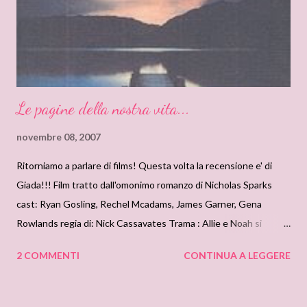
Le pagine della nostra vita...
novembre 08, 2007
Ritorniamo a parlare di films! Questa volta la recensione e' di
Giada!!! Film tratto dall'omonimo romanzo di Nicholas Sparks
cast: Ryan Gosling, Rechel Mcadams, James Garner, Gena
Rowlands regia di: Nick Cassavates Trama : Allie e Noah si
incontrano una sera di un carnevale ed è subito amore. Un
2 COMMENTI
CONTINUA A LEGGERE
amore contrastato dai genitori di lei, in particolare dalla madre
che riesce a dividerli. Poco dopo la loro separazione scoppia la
seconda guerra mondiale e Noah si arruola mentre Allie diventa