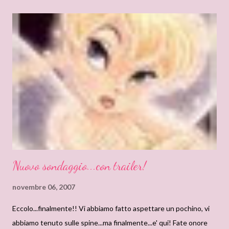
infermiera. Conosce così un giovane soldato, Lon, ricco e di
buona famiglia. I due si fidanzano con l'approvazione dei genitori
di Allie, ma a pochi giorni dalle nozze Allie vede sul giornale una
foto di Noah che dopo essere tornato dalla guerra ha realizzato il
loro sogno: restaurare una vecchia casa. Allie capisce che prima
di iniziare la sua nuova vita con Lon deve chiudere
definitivamente col passato. Ma è veramente tutto finito?
Recensione : La storia ha inizio nei giorni nostri, in un o...
Nuovo sondaggio...con trailer!
novembre 06, 2007
Eccolo...finalmente!! Vi abbiamo fatto aspettare un pochino, vi
abbiamo tenuto sulle spine...ma finalmente...e' qui! Fate onore