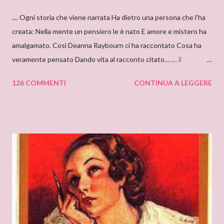
.... Ogni storia che viene narrata Ha dietro una persona che l’ha
creata: Nella mente un pensiero le è nato E amore e mistero ha
amalgamato. Così Deanna Raybourn ci ha raccontato Cosa ha
veramente pensato Dando vita al racconto citato… .... il
cantastorie Sylvia Z. Summers intervista per il blog: DEANNA
126 COMMENTI
CONTINUA A LEGGERE
RAYBOURN Ciao Deanna, posso solo iniziare dicendo che sono
molto molto orgogliosa di intervistare un’autrice come te. Ho
appena finito di leggere “Silenzi e Segreti” (Harlequin Mondadori,
“Grandi Romanzi Storici Special”), e l’ho trovato una lettura
molto affascinante, con un intreccio poderoso e
un’ambientazione suggestiva – una tenuta di campagna in
un’antica abbazia, niente meno! E mi ha ricordato i vecchi
romanzi gotici con così tanto mistero ed elementi
soprannaturali. Hi, Deanna, I can only start saying that I’m very
very proud to interview an author like you. I’ve just finished