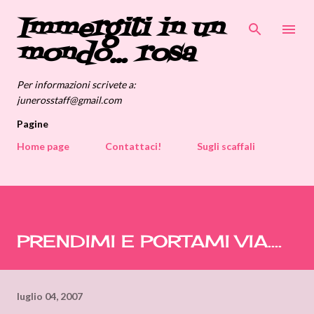
Immergiti in un
Passa ai contenuti principali
mondo... rosa
Per informazioni scrivete a:
junerosstaff@gmail.com
Pagine
Home page
Contattaci!
Sugli scaffali
PRENDIMI E PORTAMI VIA....
luglio 04, 2007