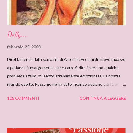
reading “Silent in the Sanctuary”, and I’ve found it very
intriguing, with a ponderous plot and a sug...
Delly....
febbraio 25, 2008
Direttamente dalla scrivania di Artemis: Eccomi di nuovo ragazze
a parlarvi di un argomento a me caro. A dire il vero ho qualche
problema a farlo, mi sento stranamente emozionata. La nostra
grande ospite, Ross, me ne ha dato incarico qualche ora fa ed io,
da allora, non faccio che pensarci. Il motivo di questa mia
105 COMMENTI
CONTINUA A LEGGERE
sensazione non saprei individuarlo, è una sensazione strana e
indefinibile. Forse è collegata con l’ammirazione che provo per
tutto ciò che si nasconde dietro lo pseudonimo Delly. Tutto
ebbe inizio quando ero bambina e cominciai a leggere libri che