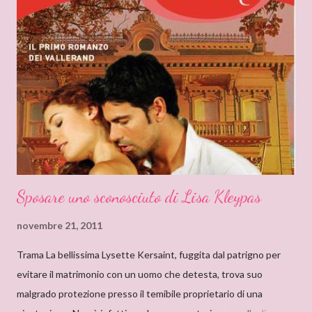
non erano solo favole per bambini. Quando andavo a trovare mia
zia mi soffermavo davanti ad una libreria che lei teneva nel
soggiorno e lì leggevo i titoli dei libri esposti cercando
l’ispirazione. Fu così che un giorno sfiorai con le dita la costina di
un Delly. Lo presi in prestito e iniziò così la mia conoscenza. Non
so quanto ci misi a leggerlo e non so neanche se il primo mi
piacque. So però che quando leggo il nome Delly, qua...
Sposare uno sconosciuto di Lisa Kleypas
novembre 21, 2011
Trama La bellissima Lysette Kersaint, fuggita dal patrigno per
evitare il matrimonio con un uomo che detesta, trova suo
malgrado protezione presso il temibile proprietario di una