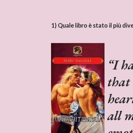
1) Quale libro è stato il più di
I h
that
hear
all 
emot