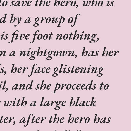
to save the hero, who is
d by a group of
is five foot nothing,
in a nightgown, has her
s, her face glistening
l, and she proceeds to
 with a large black
er, after the hero has