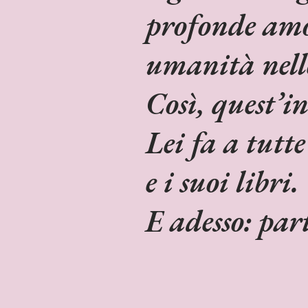
profonde amo
umanità nelle
Così, quest’in
Lei fa a tutte
e i suoi libri.
E adesso: pa