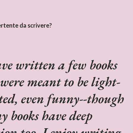
vertente da scrivere?
ave written a few books
 were meant to be light-
ted, even funny--though
my books have deep
ion too. I enjoy writing