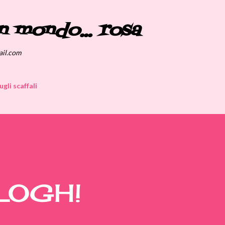
Passa ai contenuti principali
n mondo... rosa
ail.com
ugli scaffali
LOGH!