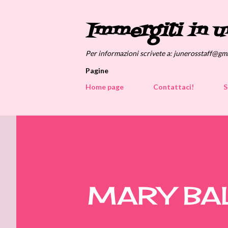
Immergiti in u
Per informazioni scrivete a: junerosstaff@gm
Pagine
Home page
Contattaci!
S
MARY BA