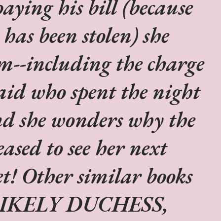
paying his bill (because
 has been stolen) she
im--including the charge
aid who spent the night
d she wonders why the
eased to see her next
t! Other similar books
LIKELY DUCHESS,