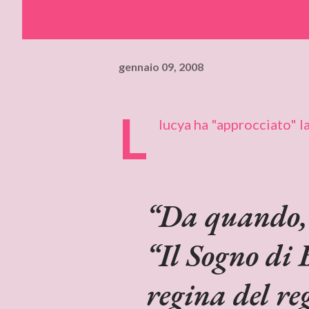
gennaio 09, 2008
L
lucya ha "approcciato" l
Da quando, 
“Il Sogno di B
regina del re