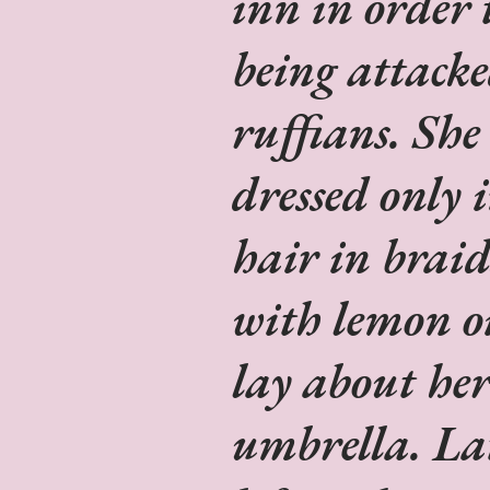
inn in order 
being attacke
ruffians. She 
dressed only 
hair in braid
with lemon oi
lay about her
umbrella. Lat