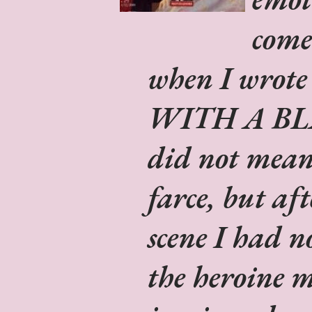
comed
when I wrote
WITH A BL
did not mean 
farce, but af
scene I had no
the heroine 