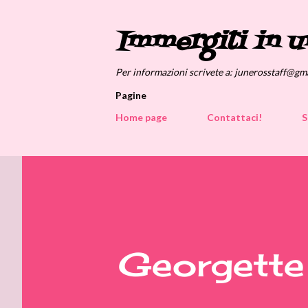
Immergiti in u
Per informazioni scrivete a: junerosstaff@gm
Pagine
Home page
Contattaci!
S
Georgette 