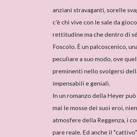
anziani stravaganti, sorelle sva
c’è chi vive con le sale da gioc
rettitudine ma che dentro di sé
Foscolo. È un palcoscenico, u
peculiare a suo modo, ove quell
preminenti nello svolgersi della
impensabili e geniali.
In un romanzo della Heyer può
mai le mosse dei suoi eroi, nie
atmosfere della Reggenza, i com
pare reale. Ed anche il “cattivo