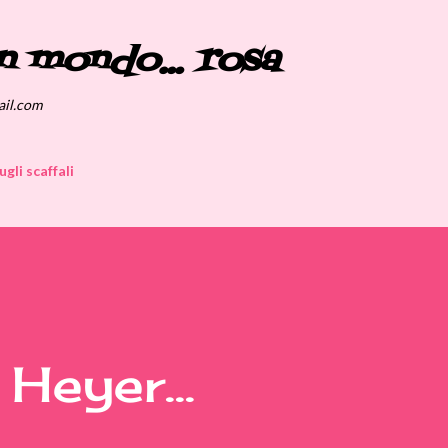
Passa ai contenuti principali
n mondo... rosa
ail.com
ugli scaffali
Heyer...