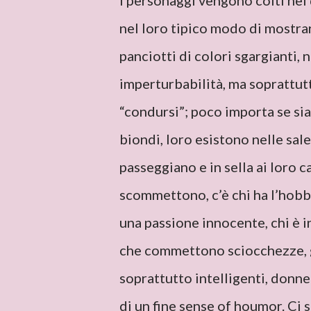
I personaggi vengono colti nel 
nel loro tipico modo di mostrar
panciotti di colori sgargianti, 
imperturbabilità, ma soprattutt
“condursi”; poco importa se sian
biondi, loro esistono nelle sal
passeggiano e in sella ai loro c
scommettono, c’è chi ha l’hobby
una passione innocente, chi è 
che commettono sciocchezze, g
soprattutto intelligenti, donne
di un fine sense of houmor. Ci