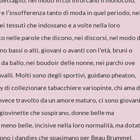
dettaglio, nel modo in cui inforcano il monocolo,
e l’insofferenza tanto di moda in quel periodo, ne
nei tessuti che indossano e a volte nella loro
o nelle parole che dicono, nei discorsi, nel modo d
o bassi o alti, giovani o avanti con l’età, bruni o
e da ballo, nei boudoir delle nonne, nei parchi ove
avalli. Molti sono degli sportivi, guidano pheaton,
 di collezionare tabacchiere variopinte, chi ama d
invece travolto da un amore maturo, ci sono giovan
iovinette che sospirano, donne belle ma
 meno belle, incisive nella loro normalità, ma dota
 sono i dandies che spasimano per Beau Brummel,