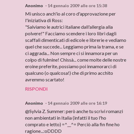
Anonimo
14 gennaio 2009 alle ore 15:38
Mi unisco anch'io al coro d'approvazione per
l'iniziativa di Ross:
"Salviamo le autrici italiane dall'allergia alla
polvere!" Facciamo scendere i loro libri dagli
scaffali dimenticati di edicole e librerie e vediamo
quel che succede... Leggiamo prima la trama, e se
ci aggrada... Non sempre ci si innamora per un
colpo di fulmine! Chissà... come molte delle nostre
eroine preferite, possiamo poi innamorarci di
qualcuno (o qualcosa!) che di primo acchito
avremmo scartato!
RISPONDI
Anonimo
14 gennaio 2009 alle ore 16:19
@Sylvia Z. Summer: però anche tu scrivi romanzi
non ambientati in Italia (infatti il tuo l'ho
comprato e letto) =^__^= Perciò alla fin fine ho
ragione...:oDDDD