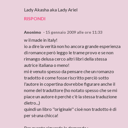
Lady Akasha aka Lady Ariel
RISPONDI
Anonimo
15 gennaio 2009 alle ore 11:33
w il made in italy!
io a dire la verità non ho ancora grande esperienza
di romance però leggo le trame provo e se non
rimango delusa cerco altri libri della stessa
autrice italiana o meno!
mi è venuto spesso da pensare che un romanzo
tradotto è come fosse riscritto perciò sotto
l'autore in copertina dovrebbe figurare anche il
nome del traduttore (ho notato spesso che se mi
piace un autore è perchè c'è la stessa traduzione
dietro..,)
quindi un libro ''originale'' cioè non tradotto è di
per sè una chicca!
Per quanto riguarda la domanda :