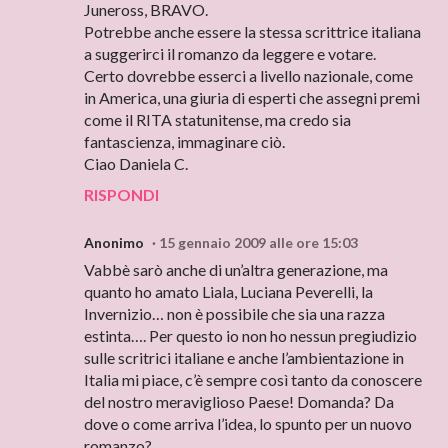
Juneross, BRAVO.
Potrebbe anche essere la stessa scrittrice italiana
a suggerirci il romanzo da leggere e votare.
Certo dovrebbe esserci a livello nazionale, come
in America, una giuria di esperti che assegni premi
come il RITA statunitense, ma credo sia
fantascienza, immaginare ciò.
Ciao Daniela C.
RISPONDI
Anonimo
15 gennaio 2009 alle ore 15:03
Vabbè sarò anche di un’altra generazione, ma
quanto ho amato Liala, Luciana Peverelli, la
Invernizio… non è possibile che sia una razza
estinta…. Per questo io non ho nessun pregiudizio
sulle scritrici italiane e anche l’ambientazione in
Italia mi piace, c’è sempre così tanto da conoscere
del nostro meraviglioso Paese! Domanda? Da
dove o come arriva l’idea, lo spunto per un nuovo
romanzo?