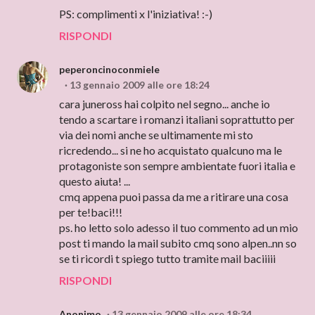
PS: complimenti x l'iniziativa! :-)
RISPONDI
peperoncinoconmiele
13 gennaio 2009 alle ore 18:24
cara juneross hai colpito nel segno... anche io
tendo a scartare i romanzi italiani soprattutto per
via dei nomi anche se ultimamente mi sto
ricredendo... si ne ho acquistato qualcuno ma le
protagoniste son sempre ambientate fuori italia e
questo aiuta! ...
cmq appena puoi passa da me a ritirare una cosa
per te!baci!!!
ps. ho letto solo adesso il tuo commento ad un mio
post ti mando la mail subito cmq sono alpen..nn so
se ti ricordi t spiego tutto tramite mail baciiiii
RISPONDI
Anonimo
13 gennaio 2009 alle ore 18:34