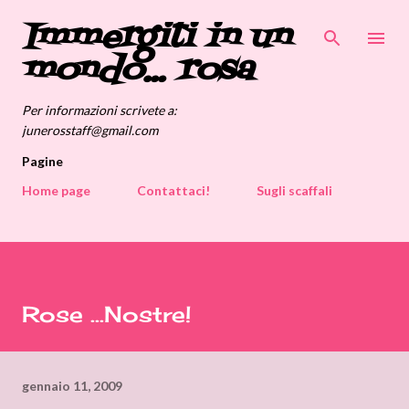
Immergiti in un
Passa ai contenuti principali
mondo... rosa
Per informazioni scrivete a:
junerosstaff@gmail.com
Pagine
Home page
Contattaci!
Sugli scaffali
Rose ...Nostre!
gennaio 11, 2009