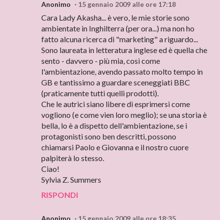
Anonimo
15 gennaio 2009 alle ore 17:18
Cara Lady Akasha... è vero, le mie storie sono
ambientate in Inghilterra (per ora...) ma non ho
fatto alcuna ricerca di "marketing" a riguardo...
Sono laureata in letteratura inglese ed è quella che
sento - davvero - più mia, così come
l'ambientazione, avendo passato molto tempo in
GB e tantissimo a guardare sceneggiati BBC
(praticamente tutti quelli prodotti).
Che le autrici siano libere di esprimersi come
vogliono (e come vien loro meglio); se una storia è
bella, lo è a dispetto dell'ambientazione, se i
protagonisti sono ben descritti, possono
chiamarsi Paolo e Giovanna e il nostro cuore
palpiterà lo stesso.
Ciao!
Sylvia Z. Summers
RISPONDI
Anonimo
15 gennaio 2009 alle ore 18:35