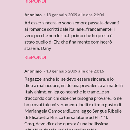
RISPONDI
Anonimo
13 gennaio 2009 alle ore 21:04
Ad esser sincera io sono sempre passata davanti
ai romance scritti dale italiane...francamente il
vero perchè non lo so..Il primo che ho preso è
sttao quello di Ely, che finalmente comincerò
stasera. Dany
RISPONDI
Anonimo
13 gennaio 2009 alle ore 23:16
Ragazze, anche io, se devo essere sincera, e lo
dico a malincuore, nn do una prevalenza al made in
Italy ahimè, nn leggo neanche le trame...e sn
d'accordo con chi dice che bisogna provare...io ne
ho trovati alcuni veramente belli e di mio gusto di
Mariangela Camocardi...ora leggo Sangue Ribelle
di Elisabetta Bricca (un salutone ad Eli ^^).
Cmq, devo dire che questa è una bellissima
iniziativa, faccio i miei complimenti a