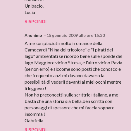
Un bacio.
Lucia
RISPONDI
Anonimo
15 gennaio 2009 alle ore 15:30
A me son piaciuti molto i romance della
Camocardi "Nina del tricolore" e "I pirati del
lago" ambientati se ricordo bene sulle sponde del
lago Maggiore vicino Stresa, e l'altro vicino Pavia
(se non erro) e siccome sono posti che conosco e
che frequento anzi mi davano davvero la
possibilità di vederli davanti ai miei occhi mentre
li leggevo !
Non ho preconcetti sulle scrittrici italiane, a me
basta che una storia sia bella,ben scritta con
personaggi di spessore,che mi faccia sognare
insomma !
Gabriella
RISPONDI