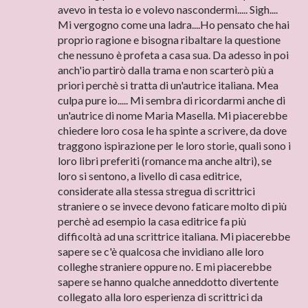
avevo in testa io e volevo nascondermi..... Sigh....
Mi vergogno come una ladra....Ho pensato che hai
proprio ragione e bisogna ribaltare la questione
che nessuno è profeta a casa sua. Da adesso in poi
anch'io partirò dalla trama e non scarterò più a
priori perchè si tratta di un'autrice italiana. Mea
culpa pure io..... Mi sembra di ricordarmi anche di
un'autrice di nome Maria Masella. Mi piacerebbe
chiedere loro cosa le ha spinte a scrivere, da dove
traggono ispirazione per le loro storie, quali sono i
loro libri preferiti (romance ma anche altri), se
loro si sentono, a livello di casa editrice,
considerate alla stessa stregua di scrittrici
straniere o se invece devono faticare molto di più
perchè ad esempio la casa editrice fa più
difficoltà ad una scrittrice italiana. Mi piacerebbe
sapere se c'è qualcosa che invidiano alle loro
colleghe straniere oppure no. E mi piacerebbe
sapere se hanno qualche anneddotto divertente
collegato alla loro esperienza di scrittrici da