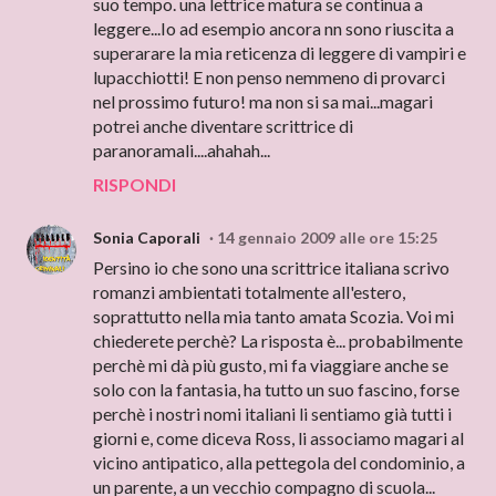
suo tempo. una lettrice matura se continua a
leggere...Io ad esempio ancora nn sono riuscita a
superarare la mia reticenza di leggere di vampiri e
lupacchiotti! E non penso nemmeno di provarci
nel prossimo futuro! ma non si sa mai...magari
potrei anche diventare scrittrice di
paranoramali....ahahah...
RISPONDI
Sonia Caporali
14 gennaio 2009 alle ore 15:25
Persino io che sono una scrittrice italiana scrivo
romanzi ambientati totalmente all'estero,
soprattutto nella mia tanto amata Scozia. Voi mi
chiederete perchè? La risposta è... probabilmente
perchè mi dà più gusto, mi fa viaggiare anche se
solo con la fantasia, ha tutto un suo fascino, forse
perchè i nostri nomi italiani li sentiamo già tutti i
giorni e, come diceva Ross, li associamo magari al
vicino antipatico, alla pettegola del condominio, a
un parente, a un vecchio compagno di scuola...