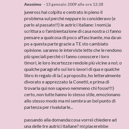
Anonimo
13 gennaio 2009 alle ore 12:28
juneross hai colpito e centrato in pieno il
problema sul perchè neppure io consideravo (e
parlo al passato!!) le autrici italiane: i nomi,la
scrittura o l'ambientazione di casa nostra ci fanno
pensare a qualcosa di poco affascinante, ma da un
po a questa parte grazie a TE sto cambiato
opinione. saranno le interviste lette che le rendono
più speciali perchè ci fanno conoscere i loro
timori, le loro incertezze rendole più vicine a noi; o
qualche paragrafo sui loro lavori di qua e qualche
libro in regalo di la ( a proposito, ho letteralmente
divorato e apprezzato la Conetti, e prima di
trovarla qui non sapevo nemmeno chi fosse!!!)
certo, non tutte hanno lo stesso stile, emozionano
allo stesso modo ma mi sembra un bel punto di
partenza per rivalutarle...
passando alla domanda:cosa vorrei chiedere ad
una delle tre autrici italiane? mi piacerebbe