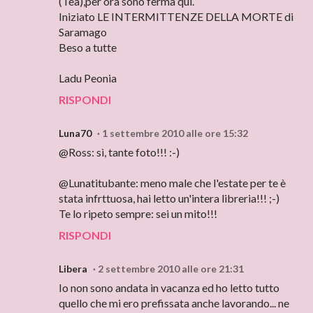
(Tea),per ora sono ferma qui.
Iniziato LE INTERMITTENZE DELLA MORTE di
Saramago
Beso a tutte
Ladu Peonia
RISPONDI
Luna70
1 settembre 2010 alle ore 15:32
@Ross: sì, tante foto!!! :-)
@Lunatitubante: meno male che l'estate per te è
stata infrttuosa, hai letto un'intera libreria!!! ;-)
Te lo ripeto sempre: sei un mito!!!
RISPONDI
Libera
2 settembre 2010 alle ore 21:31
Io non sono andata in vacanza ed ho letto tutto
quello che mi ero prefissata anche lavorando... ne