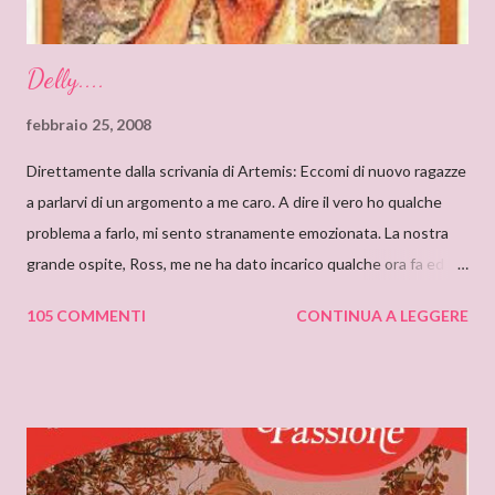
Delly....
febbraio 25, 2008
Direttamente dalla scrivania di Artemis: Eccomi di nuovo ragazze
a parlarvi di un argomento a me caro. A dire il vero ho qualche
problema a farlo, mi sento stranamente emozionata. La nostra
grande ospite, Ross, me ne ha dato incarico qualche ora fa ed io,
da allora, non faccio che pensarci. Il motivo di questa mia
105 COMMENTI
CONTINUA A LEGGERE
sensazione non saprei individuarlo, è una sensazione strana e
indefinibile. Forse è collegata con l’ammirazione che provo per
tutto ciò che si nasconde dietro lo pseudonimo Delly. Tutto
ebbe inizio quando ero bambina e cominciai a leggere libri che
non erano solo favole per bambini. Quando andavo a trovare mia
zia mi soffermavo davanti ad una libreria che lei teneva nel