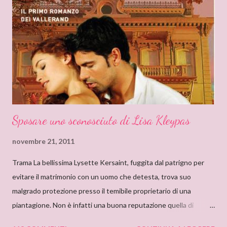
soggiorno e lì leggevo i titoli dei libri esposti cercando
l’ispirazione. Fu così che un giorno sfiorai con le dita la costina di
un Delly. Lo presi in prestito e iniziò così la mia conoscenza. Non
so quanto ci misi a leggerlo e non so neanche se il primo mi
piacque. So però che quando leggo il nome Delly, qua...
Sposare uno sconosciuto di Lisa Kleypas
novembre 21, 2011
Trama La bellissima Lysette Kersaint, fuggita dal patrigno per
evitare il matrimonio con un uomo che detesta, trova suo
malgrado protezione presso il temibile proprietario di una
piantagione. Non è infatti una buona reputazione quella di
Maximilien Vallerand, noto per la sua crudeltà e le sue terribili