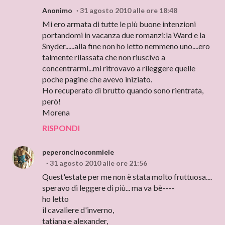
Anonimo
31 agosto 2010 alle ore 18:48
Mi ero armata di tutte le più buone intenzioni
portandomi in vacanza due romanzi:la Ward e la
Snyder......alla fine non ho letto nemmeno uno....ero
talmente rilassata che non riuscivo a
concentrarmi...mi ritrovavo a rileggere quelle
poche pagine che avevo iniziato.
Ho recuperato di brutto quando sono rientrata,
però!
Morena
RISPONDI
peperoncinoconmiele
31 agosto 2010 alle ore 21:56
Quest'estate per me non è stata molto fruttuosa....
speravo di leggere di più... ma va bè----
ho letto
il cavaliere d'inverno,
tatiana e alexander,