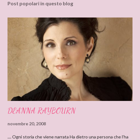
Post popolari in questo blog
m
e
n
t
o
DEANNA RAYBOURN
novembre 20, 2008
.... Ogni storia che viene narrata Ha dietro una persona che l’ha