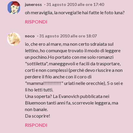
juneross
31 agosto 2010 alle ore 17:40
oh meraviglia, la norvegia!le hai fatte le foto luna?
RISPONDI
noco
31 agosto 2010 alle ore 18:07
io, che ero al mare, ma non certo sdraiata sul
lettino, ho comunque trovato il modo di leggere
un pochino.Ho portato con me solo romanzi
"sottiletta", maneggevoli e facili da trasportare,
corti e non complessi (perchè devo riuscire a non
perdere il filo anche con il coro di
"mamma!!!!!!!!!!!!" urlati nelle orecchie), 5 o sei e
li ho letti tutti.
Una soperta? La Evanovich pubblicata nei
Bluemoon tanti anni fa, scorrevole leggera, ma
non banale.
Da scoprire!
RISPONDI