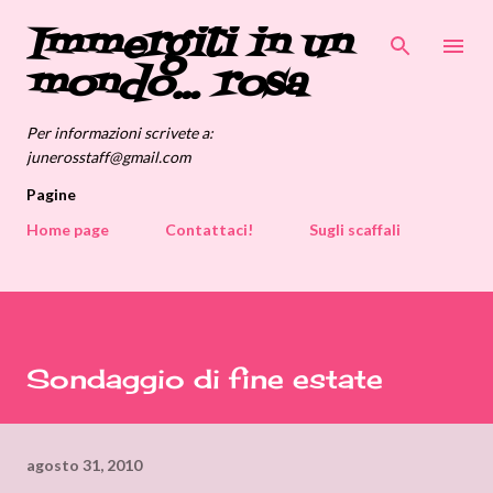
Immergiti in un
Passa ai contenuti principali
mondo... rosa
Per informazioni scrivete a:
junerosstaff@gmail.com
Pagine
Home page
Contattaci!
Sugli scaffali
Sondaggio di fine estate
agosto 31, 2010