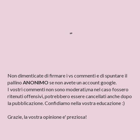
P
Non dimenticate di firmare i vs commenti e di spuntare il
o
pallino
ANONIMO
se non avete un account google.
s
I vostri commenti non sono moderati,ma nel caso fossero
t
ritenuti offensivi, potrebbero essere cancellati anche dopo
a
la pubblicazione. Confidiamo nella vostra educazione :)
u
n
Grazie, la vostra opinione e' preziosa!
c
o
m