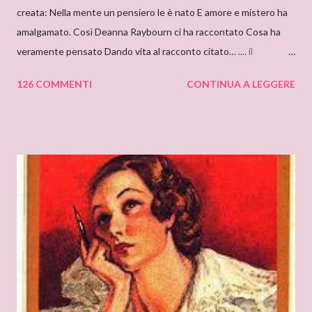
creata: Nella mente un pensiero le è nato E amore e mistero ha
amalgamato. Così Deanna Raybourn ci ha raccontato Cosa ha
veramente pensato Dando vita al racconto citato… .... il
cantastorie Sylvia Z. Summers intervista per il blog: DEANNA
126 COMMENTI
CONTINUA A LEGGERE
RAYBOURN Ciao Deanna, posso solo iniziare dicendo che sono
molto molto orgogliosa di intervistare un’autrice come te. Ho
appena finito di leggere “Silenzi e Segreti” (Harlequin Mondadori,
“Grandi Romanzi Storici Special”), e l’ho trovato una lettura
molto affascinante, con un intreccio poderoso e
un’ambientazione suggestiva – una tenuta di campagna in
un’antica abbazia, niente meno! E mi ha ricordato i vecchi
romanzi gotici con così tanto mistero ed elementi
soprannaturali. Hi, Deanna, I can only start saying that I’m very
very proud to interview an author like you. I’ve just finished
reading “Silent in the Sanctuary”, and I’ve found it very
intriguing, with a ponderous plot and a sug...