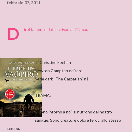
febbraio 07, 2011
D
irettamente dalla scrivania di Noco.
Di Christine Feehan
Newton Compton editore
Serie dark- The Carpatian” n1
TRAMA:
Vivono intorno a noi, si nutrono del nostro
sangue. Sono creature dolci e feroci allo stesso
tempo.