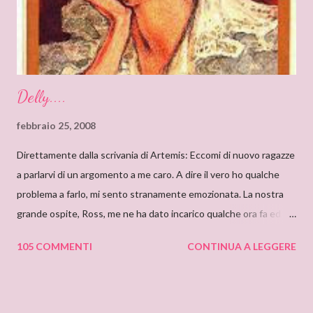
very proud to interview an author like you. I’ve just finished
reading “Silent in the Sanctuary”, and I’ve found it very
intriguing, with a ponderous plot and a sug...
Delly....
febbraio 25, 2008
Direttamente dalla scrivania di Artemis: Eccomi di nuovo ragazze
a parlarvi di un argomento a me caro. A dire il vero ho qualche
problema a farlo, mi sento stranamente emozionata. La nostra
grande ospite, Ross, me ne ha dato incarico qualche ora fa ed io,
da allora, non faccio che pensarci. Il motivo di questa mia
105 COMMENTI
CONTINUA A LEGGERE
sensazione non saprei individuarlo, è una sensazione strana e
indefinibile. Forse è collegata con l’ammirazione che provo per
tutto ciò che si nasconde dietro lo pseudonimo Delly. Tutto
ebbe inizio quando ero bambina e cominciai a leggere libri che