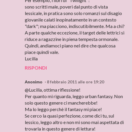
Per esempio, i libri di "Twilight":
sono scritti male, poveri dal punto di vista
lessicale, in pratica sono solo romanzi sul disagio
giovanile calati inopinatamente in un contesto
"dark"; ma piacciono, indiscutibilmente. Ma a chi?
A parte qualche eccezione, il target delle lettrici si
riduce a ragazzine in piena tempesta ormonale.
Quindi, andiamoci piano nel dire che qualcosa
piace quindi vale.
Lucilla
RISPONDI
Anonimo
8 febbraio 2011 alle ore 19:20
@Lucilla, ottima riflessione!
Per quanto mi riguarda, leggo urban fantasy. Non
solo questo genere ci mancherebbe!
Ma lo leggo perchè il fantasy mi piace!
Se cerco la quasi perfezione, come dici tu, sul
lessico, leggo altro e non mi sono mai aspettata di
trovarla in questo genere di lettura!