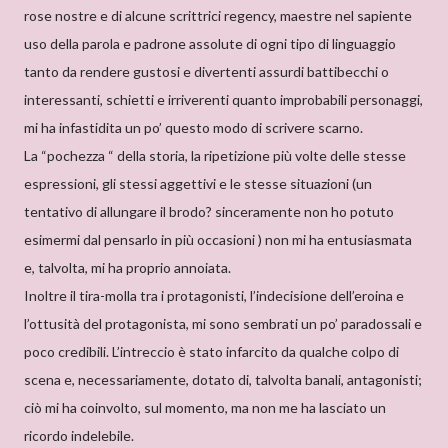
rose nostre e di alcune scrittrici regency, maestre nel sapiente
uso della parola e padrone assolute di ogni tipo di linguaggio
tanto da rendere gustosi e divertenti assurdi battibecchi o
interessanti, schietti e irriverenti quanto improbabili personaggi,
mi ha infastidita un po’ questo modo di scrivere scarno.
La “pochezza “ della storia, la ripetizione più volte delle stesse
espressioni, gli stessi aggettivi e le stesse situazioni (un
tentativo di allungare il brodo? sinceramente non ho potuto
esimermi dal pensarlo in più occasioni ) non mi ha entusiasmata
e, talvolta, mi ha proprio annoiata.
Inoltre il tira-molla tra i protagonisti, l’indecisione dell’eroina e
l’ottusità del protagonista, mi sono sembrati un po’ paradossali e
poco credibili. L’intreccio è stato infarcito da qualche colpo di
scena e, necessariamente, dotato di, talvolta banali, antagonisti;
ciò mi ha coinvolto, sul momento, ma non me ha lasciato un
ricordo indelebile.