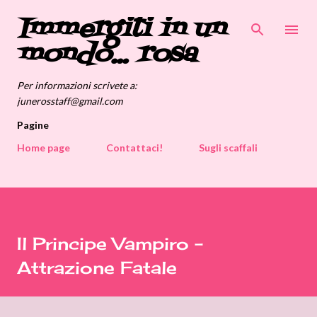
Immergiti in un
Passa ai contenuti principali
mondo... rosa
Per informazioni scrivete a:
junerosstaff@gmail.com
Pagine
Home page
Contattaci!
Sugli scaffali
Il Principe Vampiro -
Attrazione Fatale