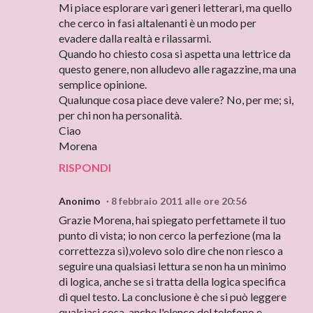
Mi piace esplorare vari generi letterari, ma quello
che cerco in fasi altalenanti è un modo per
evadere dalla realtà e rilassarmi.
Quando ho chiesto cosa si aspetta una lettrice da
questo genere, non alludevo alle ragazzine, ma una
semplice opinione.
Qualunque cosa piace deve valere? No, per me; sì,
per chi non ha personalità.
Ciao
Morena
RISPONDI
Anonimo
8 febbraio 2011 alle ore 20:56
Grazie Morena, hai spiegato perfettamete il tuo
punto di vista; io non cerco la perfezione (ma la
correttezza sì),volevo solo dire che non riesco a
seguire una qualsiasi lettura se non ha un minimo
di logica, anche se si tratta della logica specifica
di quel testo. La conclusione è che si può leggere
qualsiasi cosa, anche l'elenco del telefono e