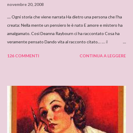
novembre 20, 2008
.... Ogni storia che viene narrata Ha dietro una persona che l’ha
creata: Nella mente un pensiero le è nato E amore e mistero ha
amalgamato. Così Deanna Raybourn ci ha raccontato Cosa ha
veramente pensato Dando vita al racconto citato… .... il
cantastorie Sylvia Z. Summers intervista per il blog: DEANNA
126 COMMENTI
CONTINUA A LEGGERE
RAYBOURN Ciao Deanna, posso solo iniziare dicendo che sono
molto molto orgogliosa di intervistare un’autrice come te. Ho
appena finito di leggere “Silenzi e Segreti” (Harlequin Mondadori,
“Grandi Romanzi Storici Special”), e l’ho trovato una lettura
molto affascinante, con un intreccio poderoso e
un’ambientazione suggestiva – una tenuta di campagna in
un’antica abbazia, niente meno! E mi ha ricordato i vecchi
romanzi gotici con così tanto mistero ed elementi
soprannaturali. Hi, Deanna, I can only start saying that I’m very