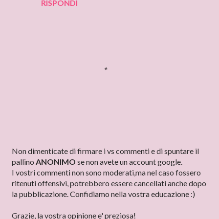
RISPONDI
P
Non dimenticate di firmare i vs commenti e di spuntare il
o
pallino
ANONIMO
se non avete un account google.
s
I vostri commenti non sono moderati,ma nel caso fossero
t
ritenuti offensivi, potrebbero essere cancellati anche dopo
a
la pubblicazione. Confidiamo nella vostra educazione :)
u
n
Grazie, la vostra opinione e' preziosa!