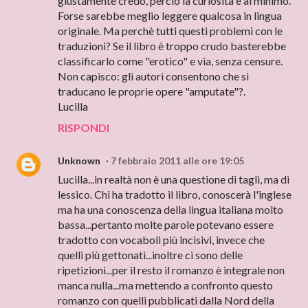
giustamente credo, perciò la curiosità è al minimo.
Forse sarebbe meglio leggere qualcosa in lingua
originale. Ma perchè tutti questi problemi con le
traduzioni? Se il libro è troppo crudo basterebbe
classificarlo come "erotico" e via, senza censure.
Non capisco: gli autori consentono che si
traducano le proprie opere "amputate"?.
Lucilla
RISPONDI
Unknown
7 febbraio 2011 alle ore 19:05
Lucilla...in realtà non è una questione di tagli, ma di
lessico. Chi ha tradotto il libro, conoscerà l'inglese
ma ha una conoscenza della lingua italiana molto
bassa...pertanto molte parole potevano essere
tradotto con vocaboli più incisivi, invece che
quelli più gettonati...inoltre ci sono delle
ripetizioni...per il resto il romanzo è integrale non
manca nulla...ma mettendo a confronto questo
romanzo con quelli pubblicati dalla Nord della