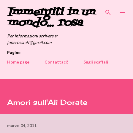
Immergiti in un
Passa ai contenuti principali
mondo... rosa
Per informazioni scrivete a:
junerosstaff@gmail.com
Pagine
Home page
Contattaci!
Sugli scaffali
Amori sull'Ali Dorate
marzo 04, 2011