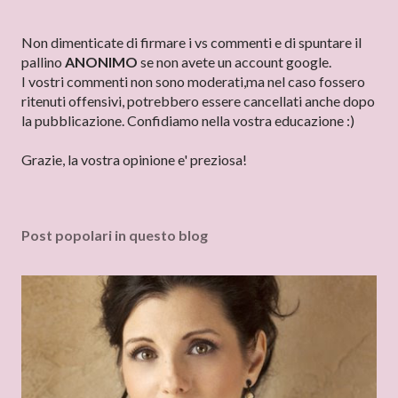
P
Non dimenticate di firmare i vs commenti e di spuntare il
o
pallino
ANONIMO
se non avete un account google.
s
I vostri commenti non sono moderati,ma nel caso fossero
t
ritenuti offensivi, potrebbero essere cancellati anche dopo
a
la pubblicazione. Confidiamo nella vostra educazione :)
u
n
Grazie, la vostra opinione e' preziosa!
c
o
m
Post popolari in questo blog
m
e
n
t
o