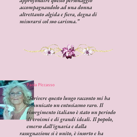
approfondire questo personaggio
accompagnandolo ad una donna
altrettanto algida e fiera, degna di
misurarsi col suo carisma.
Paola Piccasso
Scrivere questo lungo racconto mi ha
comunicato un entusiasmo raro. Il
risorgimento italiano è stato un periodo
di eroismi e di grandi ideali. Il popolo,
emerso dall'ignavia e dalla
rassegnazione si è unito, è insorto e ha