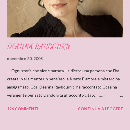
DEANNA RAYBOURN
novembre 20, 2008
.... Ogni storia che viene narrata Ha dietro una persona che l’ha
creata: Nella mente un pensiero le è nato E amore e mistero ha
amalgamato. Così Deanna Raybourn ci ha raccontato Cosa ha
veramente pensato Dando vita al racconto citato… .... il
cantastorie Sylvia Z. Summers intervista per il blog: DEANNA
126 COMMENTI
CONTINUA A LEGGERE
RAYBOURN Ciao Deanna, posso solo iniziare dicendo che sono
molto molto orgogliosa di intervistare un’autrice come te. Ho
appena finito di leggere “Silenzi e Segreti” (Harlequin Mondadori,