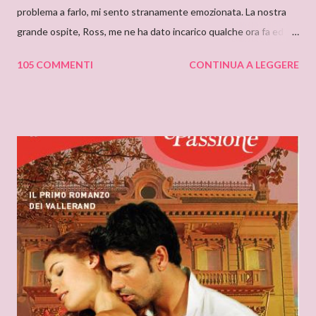
problema a farlo, mi sento stranamente emozionata. La nostra
grande ospite, Ross, me ne ha dato incarico qualche ora fa ed io,
da allora, non faccio che pensarci. Il motivo di questa mia
105 COMMENTI
CONTINUA A LEGGERE
sensazione non saprei individuarlo, è una sensazione strana e
indefinibile. Forse è collegata con l’ammirazione che provo per
tutto ciò che si nasconde dietro lo pseudonimo Delly. Tutto
ebbe inizio quando ero bambina e cominciai a leggere libri che
non erano solo favole per bambini. Quando andavo a trovare mia
zia mi soffermavo davanti ad una libreria che lei teneva nel
soggiorno e lì leggevo i titoli dei libri esposti cercando
l’ispirazione. Fu così che un giorno sfiorai con le dita la costina di
un Delly. Lo presi in prestito e iniziò così la mia conoscenza. Non
so quanto ci misi a leggerlo e non so neanche se il primo mi
piacque. So però che quando leggo il nome Delly, qua...