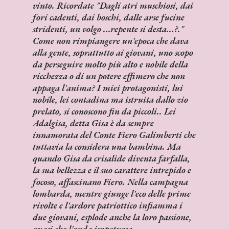
vinto. Ricordate "Dagli atri muschiosi, dai
fori cadenti, dai boschi, dalle arse fucine
stridenti, un volgo ...repente si desta...?."
Come non rimpiangere un'epoca che dava
alla gente, soprattutto ai giovani, uno scopo
da perseguire molto più alto e nobile della
ricchezza o di un potere effimero che non
appaga l'anima? I miei protagonisti, lui
nobile, lei contadina ma istruita dallo zio
prelato, si conoscono fin da piccoli.. Lei
Adalgisa, detta Gisa è da sempre
innamorata del Conte Fiero Galimberti che
tuttavia la considera una bambina. Ma
quando Gisa da crisalide diventa farfalla,
la sua bellezza e il suo carattere intrepido e
focoso, affascinano Fiero. Nella campagna
lombarda, mentre giunge l'eco delle prime
rivolte e l'ardore patriottico infiamma i
due giovani, esplode anche la loro passione,
quasi che l'onda impetuosa