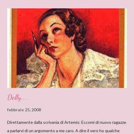
“Grandi Romanzi Storici Special”), e l’ho trovato una lettura
molto affascinante, con un intreccio poderoso e
un’ambientazione suggestiva – una tenuta di campagna in
un’antica abbazia, niente meno! E mi ha ricordato i vecchi
romanzi gotici con così tanto mistero ed elementi
soprannaturali. Hi, Deanna, I can only start saying that I’m very
very proud to interview an author like you. I’ve just finished
reading “Silent in the Sanctuary”, and I’ve found it very
intriguing, with a ponderous plot and a sug...
Delly....
febbraio 25, 2008
Direttamente dalla scrivania di Artemis: Eccomi di nuovo ragazze
a parlarvi di un argomento a me caro. A dire il vero ho qualche