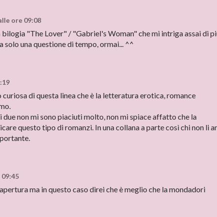
lle ore 09:08
 bilogia "The Lover" / "Gabriel's Woman" che mi intriga assai di p
ia solo una questione di tempo, ormai... ^^
:19
curiosa di questa linea che è la letteratura erotica, romance
emo.
mi due non mi sono piaciuti molto, non mi spiace affatto che la
care questo tipo di romanzi. In una collana a parte così chi non li 
mportante.
 09:45
 apertura ma in questo caso direi che è meglio che la mondadori