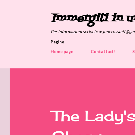
Immergiti in u
Per informazioni scrivete a: junerosstaff@gm
Pagine
Home page
Contattaci!
S
The Lady's