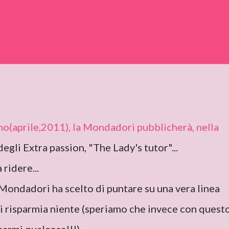
mo(aprile,2011), la Mondadori pubblicherà, nella
egli Extra passion, "The Lady's tutor"...
 ridere...
 Mondadori ha scelto di puntare su una vera linea
ci risparmia niente (speriamo che invece con quest