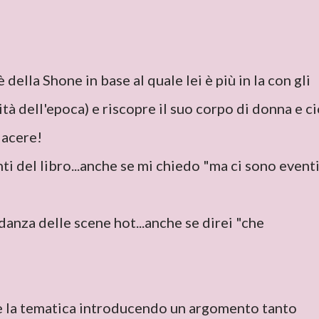
ella Shone in base al quale lei è più in la con gli
tà dell'epoca) e riscopre il suo corpo di donna e c
iacere!
ti del libro...anche se mi chiedo "ma ci sono event
anza delle scene hot...anche se direi "che
"
e la tematica introducendo un argomento tanto