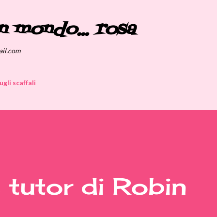
Passa ai contenuti principali
n mondo... rosa
ail.com
ugli scaffali
 tutor di Robin