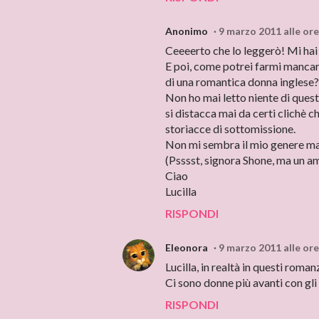
Anonimo
9 marzo 2011 alle ore
Ceeeerto che lo leggerò! Mi hai
E poi, come potrei farmi mancar
di una romantica donna inglese?
Non ho mai letto niente di quest
si distacca mai da certi clichè 
storiacce di sottomissione.
Non mi sembra il mio genere ma 
(Psssst, signora Shone, ma un am
Ciao
Lucilla
RISPONDI
Eleonora
9 marzo 2011 alle ore
Lucilla, in realtà in questi roma
Ci sono donne più avanti con gli 
RISPONDI