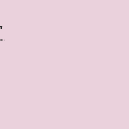
on
non