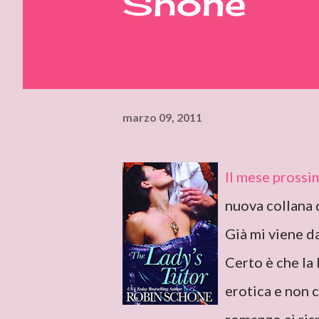
Shone
marzo 09, 2011
Il mese prossi
nuova collana d
Già mi viene da
Certo è che la
erotica e non 