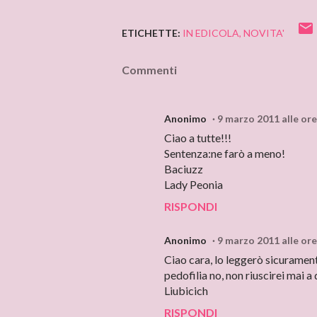
ETICHETTE:
IN EDICOLA
NOVITA'
Commenti
Anonimo
9 marzo 2011 alle ore
Ciao a tutte!!!
Sentenza:ne farò a meno!
Baciuzz
Lady Peonia
RISPONDI
Anonimo
9 marzo 2011 alle ore
Ciao cara, lo leggerò sicurament
pedofilia no, non riuscirei mai a
Liubicich
RISPONDI