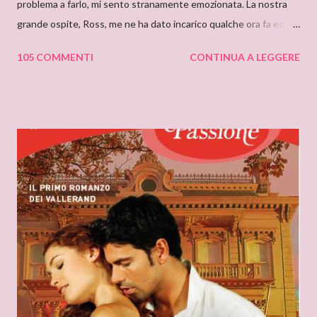
problema a farlo, mi sento stranamente emozionata. La nostra
grande ospite, Ross, me ne ha dato incarico qualche ora fa ed io,
da allora, non faccio che pensarci. Il motivo di questa mia
105 COMMENTI
CONTINUA A LEGGERE
sensazione non saprei individuarlo, è una sensazione strana e
indefinibile. Forse è collegata con l’ammirazione che provo per
tutto ciò che si nasconde dietro lo pseudonimo Delly. Tutto
ebbe inizio quando ero bambina e cominciai a leggere libri che
non erano solo favole per bambini. Quando andavo a trovare mia
zia mi soffermavo davanti ad una libreria che lei teneva nel
soggiorno e lì leggevo i titoli dei libri esposti cercando
l’ispirazione. Fu così che un giorno sfiorai con le dita la costina di
un Delly. Lo presi in prestito e iniziò così la mia conoscenza. Non
so quanto ci misi a leggerlo e non so neanche se il primo mi
piacque. So però che quando leggo il nome Delly, qua...