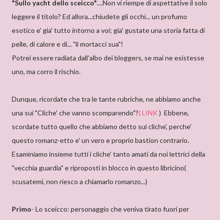
"Sullo yacht dello sceicco"
....Non vi riempe di aspettative il solo
leggere il titolo? Ed allora...chiudete gli occhi... un profumo
esotico e' gia' tutto intorno a voi; gia' gustate una storia fatta di
pelle, di calore e di... "li mortacci sua"!
Potrei essere radiata dall'albo dei bloggers, se mai ne esistesse
uno, ma corro il rischio.
Dunque, ricordate che tra le tante rubriche, ne abbiamo anche
una sui "Cliche' che vanno scomparendo"?
( LINK
) Ebbene,
scordate tutto quello che abbiamo detto sui cliche', perche'
questo romanz-etto e' un vero e proprio bastion contrario.
Esaminiamo insieme tutti i cliche' tanto amati da noi lettrici della
"vecchia guardia" e riproposti in blocco in questo libricino(
scusatemi, non riesco a chiamarlo romanzo...)
Primo
- Lo sceicco: personaggio che veniva tirato fuori per