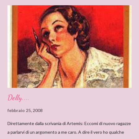
“Grandi Romanzi Storici Special”), e l’ho trovato una lettura
molto affascinante, con un intreccio poderoso e
un’ambientazione suggestiva – una tenuta di campagna in
un’antica abbazia, niente meno! E mi ha ricordato i vecchi
romanzi gotici con così tanto mistero ed elementi
soprannaturali. Hi, Deanna, I can only start saying that I’m very
very proud to interview an author like you. I’ve just finished
reading “Silent in the Sanctuary”, and I’ve found it very
intriguing, with a ponderous plot and a sug...
Delly....
febbraio 25, 2008
Direttamente dalla scrivania di Artemis: Eccomi di nuovo ragazze
a parlarvi di un argomento a me caro. A dire il vero ho qualche