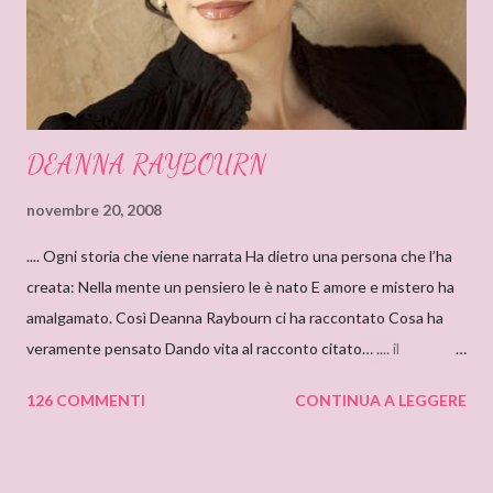
DEANNA RAYBOURN
novembre 20, 2008
.... Ogni storia che viene narrata Ha dietro una persona che l’ha
creata: Nella mente un pensiero le è nato E amore e mistero ha
amalgamato. Così Deanna Raybourn ci ha raccontato Cosa ha
veramente pensato Dando vita al racconto citato… .... il
cantastorie Sylvia Z. Summers intervista per il blog: DEANNA
126 COMMENTI
CONTINUA A LEGGERE
RAYBOURN Ciao Deanna, posso solo iniziare dicendo che sono
molto molto orgogliosa di intervistare un’autrice come te. Ho
appena finito di leggere “Silenzi e Segreti” (Harlequin Mondadori,