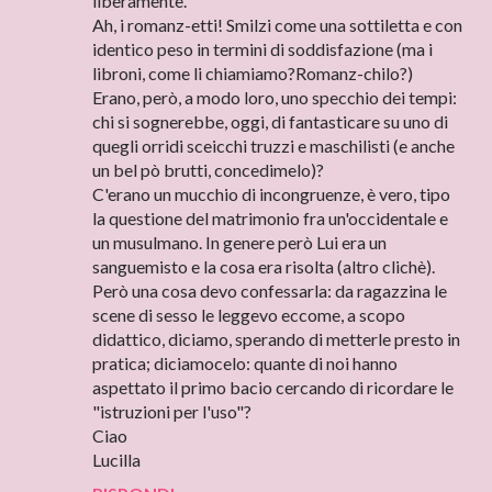
liberamente.
Ah, i romanz-etti! Smilzi come una sottiletta e con
identico peso in termini di soddisfazione (ma i
libroni, come li chiamiamo?Romanz-chilo?)
Erano, però, a modo loro, uno specchio dei tempi:
chi si sognerebbe, oggi, di fantasticare su uno di
quegli orridi sceicchi truzzi e maschilisti (e anche
un bel pò brutti, concedimelo)?
C'erano un mucchio di incongruenze, è vero, tipo
la questione del matrimonio fra un'occidentale e
un musulmano. In genere però Lui era un
sanguemisto e la cosa era risolta (altro clichè).
Però una cosa devo confessarla: da ragazzina le
scene di sesso le leggevo eccome, a scopo
didattico, diciamo, sperando di metterle presto in
pratica; diciamocelo: quante di noi hanno
aspettato il primo bacio cercando di ricordare le
"istruzioni per l'uso"?
Ciao
Lucilla