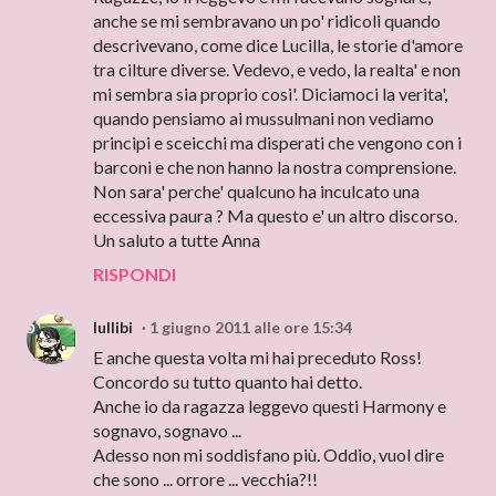
anche se mi sembravano un po' ridicoli quando
descrivevano, come dice Lucilla, le storie d'amore
tra cilture diverse. Vedevo, e vedo, la realta' e non
mi sembra sia proprio cosi'. Diciamoci la verita',
quando pensiamo ai mussulmani non vediamo
principi e sceicchi ma disperati che vengono con i
barconi e che non hanno la nostra comprensione.
Non sara' perche' qualcuno ha inculcato una
eccessiva paura ? Ma questo e' un altro discorso.
Un saluto a tutte Anna
RISPONDI
lullibi
1 giugno 2011 alle ore 15:34
E anche questa volta mi hai preceduto Ross!
Concordo su tutto quanto hai detto.
Anche io da ragazza leggevo questi Harmony e
sognavo, sognavo ...
Adesso non mi soddisfano più. Oddio, vuol dire
che sono ... orrore ... vecchia?!!