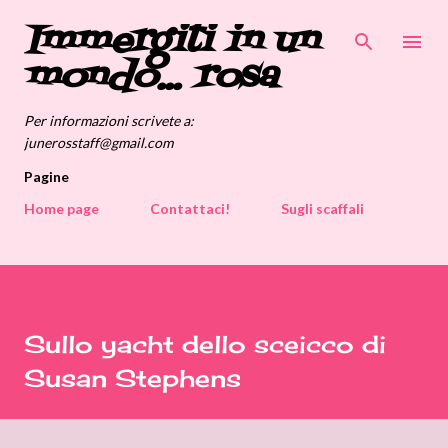
Immergiti in un
Passa ai contenuti principali
mondo... rosa
Per informazioni scrivete a:
junerosstaff@gmail.com
Pagine
Home page
Contattaci!
Sugli scaffali
Sullo yacht dello sceicco di
Susan Stephens