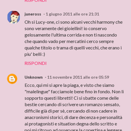
juneross
1 giugno 2011 alle ore 21:31
Oh si Lucy-one, ci sono alcuni vecchi harmony che
sono veramente dei gioiellini! io conservo
gelosamente l'ultima corrida e non ti nascondo
che quando vado per mercatini cerco sempre
qualche titolo o trama di quelli vecchi, che erano i
piu' belli :)
RISPONDI
Unknown
11 novembre 2011 alle ore 05:59
Ecco, qui mi si apre la piaga, e visto che siamo
"malelingue" facciamole bene fino in fondo. Non li
sopporto questi libretti! Ci si sbatte come delle
bestie cercando di scrivere un romanzo sensato,
difficile già di per sè, cercando di non cadere in
anacronismi storici, di dare decenza e personalità
ai protagonisti e situation degna dello scritto e
poi mi ritrovo ad osservare la copertina e leggere