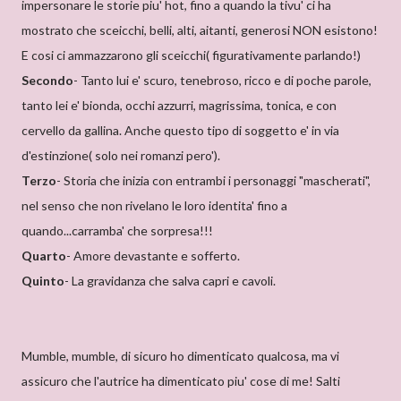
impersonare le storie piu' hot, fino a quando la tivu' ci ha
mostrato che sceicchi, belli, alti, aitanti, generosi NON esistono!
E cosi ci ammazzarono gli sceicchi( figurativamente parlando!)
Secondo
- Tanto lui e' scuro, tenebroso, ricco e di poche parole,
tanto lei e' bionda, occhi azzurri, magrissima, tonica, e con
cervello da gallina. Anche questo tipo di soggetto e' in via
d'estinzione( solo nei romanzi pero').
Terzo
- Storia che inizia con entrambi i personaggi "mascherati",
nel senso che non rivelano le loro identita' fino a
quando...carramba' che sorpresa!!!
Quarto
- Amore devastante e sofferto.
Quinto
- La gravidanza che salva capri e cavoli.
Mumble, mumble, di sicuro ho dimenticato qualcosa, ma vi
assicuro che l'autrice ha dimenticato piu' cose di me! Salti