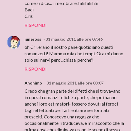
come si dice... rimembrare. hihihihihhi
Baci
Cris
RISPONDI
juneross
31 maggio 2011 alle ore 07:46
oh Cri, erano il nostro pane quotidiano questi
romanzetti! Mamma mia che tempi. Ora mi danno
solo sui nervi pero'...chissa' perche'!
RISPONDI
Anonimo
31 maggio 2011 alle ore 08:07
Credo che gran parte dei difetti che si trovavano
in questi romanzi -clichè a parte, che poi hanno
anche i loro estimatori- fossero dovuti ai feroci
tagli effettuati per farli entrare nei formati
prescelti. Conoscevo una ragazza che
occasionalmente li traduceva, e mi raccontò che la
prima cosa che eliminava erano le scene di sesso.