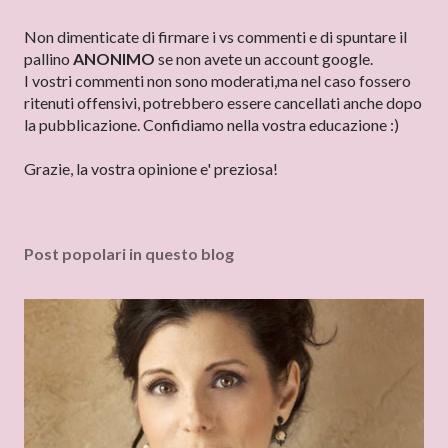
P
Non dimenticate di firmare i vs commenti e di spuntare il
o
pallino
ANONIMO
se non avete un account google.
s
I vostri commenti non sono moderati,ma nel caso fossero
t
ritenuti offensivi, potrebbero essere cancellati anche dopo
a
la pubblicazione. Confidiamo nella vostra educazione :)
u
n
Grazie, la vostra opinione e' preziosa!
c
o
m
Post popolari in questo blog
m
e
n
t
o