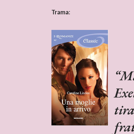
Trama:
Ma
Exe
tir
fra