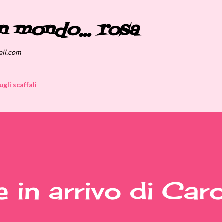
Passa ai contenuti principali
n mondo... rosa
ail.com
ugli scaffali
 in arrivo di Caro