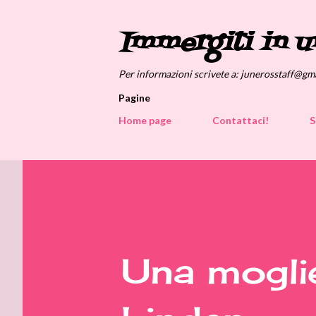
Immergiti in u
Per informazioni scrivete a: junerosstaff@gm
Pagine
Home page
Contattaci!
S
Una moglie