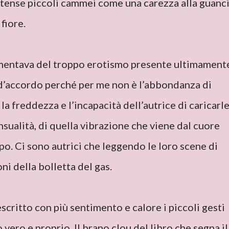
intense piccoli cammei come una carezza alla guanc
 fiore.
amentava del troppo erotismo presente ultimament
o d’accordo perché per me non è l’abbondanza di
la freddezza e l’incapacità dell’autrice di caricarl
nsualità, di quella vibrazione che viene dal cuore
rpo. Ci sono autrici che leggendo le loro scene di
ni della bolletta del gas.
escritto con più sentimento e calore i piccoli gesti
vero e proprio. Il brano clou del libro che segna il