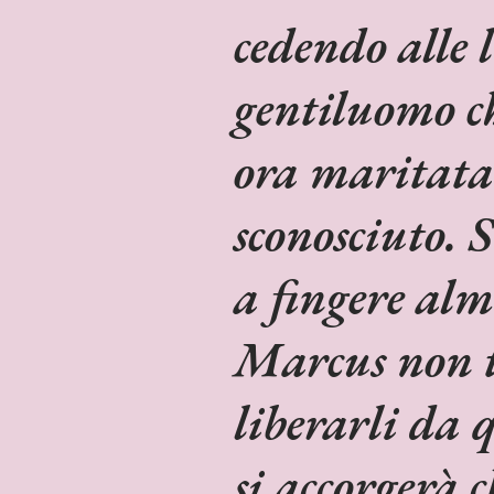
cedendo alle 
gentiluomo ch
ora maritata
sconosciuto. 
a fingere al
Marcus non t
liberarli da 
si accorgerà 