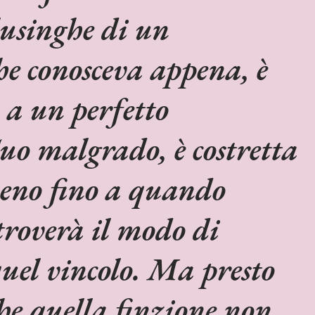
lusinghe di un
e conosceva appena, è
 a un perfetto
Suo malgrado, è costretta
meno fino a quando
roverà il modo di
quel vincolo. Ma presto
che quella finzione non