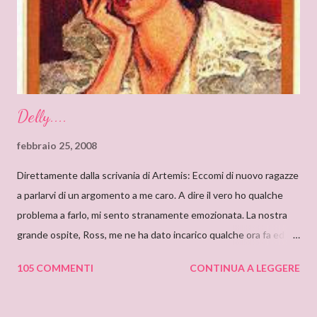
very proud to interview an author like you. I’ve just finished
reading “Silent in the Sanctuary”, and I’ve found it very
intriguing, with a ponderous plot and a sug...
Delly....
febbraio 25, 2008
Direttamente dalla scrivania di Artemis: Eccomi di nuovo ragazze
a parlarvi di un argomento a me caro. A dire il vero ho qualche
problema a farlo, mi sento stranamente emozionata. La nostra
grande ospite, Ross, me ne ha dato incarico qualche ora fa ed io,
da allora, non faccio che pensarci. Il motivo di questa mia
105 COMMENTI
CONTINUA A LEGGERE
sensazione non saprei individuarlo, è una sensazione strana e
indefinibile. Forse è collegata con l’ammirazione che provo per
tutto ciò che si nasconde dietro lo pseudonimo Delly. Tutto