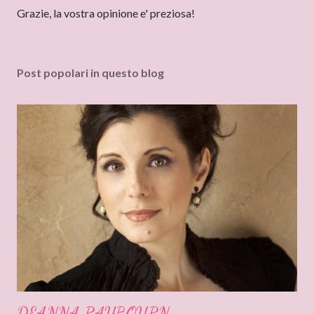
n
Grazie, la vostra opinione e' preziosa!
c
o
m
Post popolari in questo blog
m
e
n
t
o
DEANNA RAYBOURN