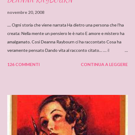
novembre 20, 2008
.... Ogni storia che viene narrata Ha dietro una persona che l’ha
creata: Nella mente un pensiero le è nato E amore e mistero ha
amalgamato. Così Deanna Raybourn ci ha raccontato Cosa ha
veramente pensato Dando vita al racconto citato… .... il
cantastorie Sylvia Z. Summers intervista per il blog: DEANNA
126 COMMENTI
CONTINUA A LEGGERE
RAYBOURN Ciao Deanna, posso solo iniziare dicendo che sono
molto molto orgogliosa di intervistare un’autrice come te. Ho
appena finito di leggere “Silenzi e Segreti” (Harlequin Mondadori,
“Grandi Romanzi Storici Special”), e l’ho trovato una lettura
molto affascinante, con un intreccio poderoso e
un’ambientazione suggestiva – una tenuta di campagna in
un’antica abbazia, niente meno! E mi ha ricordato i vecchi
romanzi gotici con così tanto mistero ed elementi
soprannaturali. Hi, Deanna, I can only start saying that I’m very