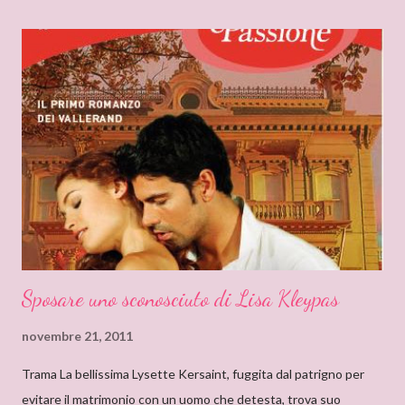
ebbe inizio quando ero bambina e cominciai a leggere libri che
non erano solo favole per bambini. Quando andavo a trovare mia
zia mi soffermavo davanti ad una libreria che lei teneva nel
soggiorno e lì leggevo i titoli dei libri esposti cercando
l’ispirazione. Fu così che un giorno sfiorai con le dita la costina di
un Delly. Lo presi in prestito e iniziò così la mia conoscenza. Non
so quanto ci misi a leggerlo e non so neanche se il primo mi
piacque. So però che quando leggo il nome Delly, qua...
Sposare uno sconosciuto di Lisa Kleypas
novembre 21, 2011
Trama La bellissima Lysette Kersaint, fuggita dal patrigno per
evitare il matrimonio con un uomo che detesta, trova suo