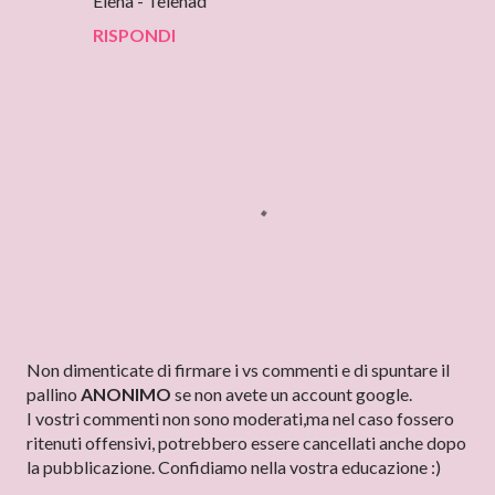
Elena - Telenad
RISPONDI
P
Non dimenticate di firmare i vs commenti e di spuntare il
o
pallino
ANONIMO
se non avete un account google.
s
I vostri commenti non sono moderati,ma nel caso fossero
t
ritenuti offensivi, potrebbero essere cancellati anche dopo
a
la pubblicazione. Confidiamo nella vostra educazione :)
u