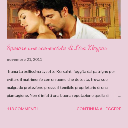
so quanto ci misi a leggerlo e non so neanche se il primo mi
piacque. So però che quando leggo il nome Delly, qua...
Sposare uno sconosciuto di Lisa Kleypas
novembre 21, 2011
Trama La bellissima Lysette Kersaint, fuggita dal patrigno per
evitare il matrimonio con un uomo che detesta, trova suo
malgrado protezione presso il temibile proprietario di una
piantagione. Non è infatti una buona reputazione quella di
Maximilien Vallerand, noto per la sua crudeltà e le sue terribili
113 COMMENTI
CONTINUA A LEGGERE
collere, e con un misterioso passato. Addirittura si mormora che
abbia assassinato la sua prima moglie. E quando scopre che
Lysette è fidanzata con il suo nemico di sempre, decide di usarla