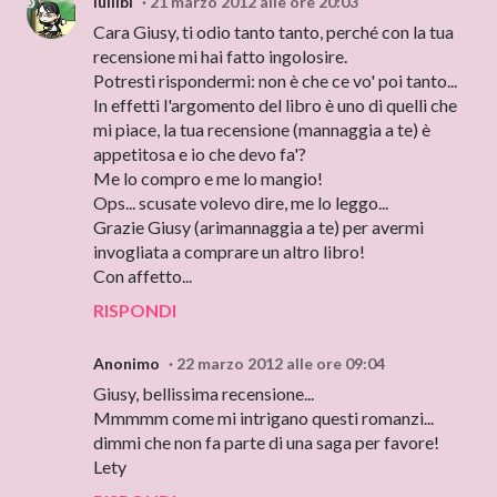
lullibi
21 marzo 2012 alle ore 20:03
Cara Giusy, ti odio tanto tanto, perché con la tua
recensione mi hai fatto ingolosire.
Potresti rispondermi: non è che ce vo' poi tanto...
In effetti l'argomento del libro è uno di quelli che
mi piace, la tua recensione (mannaggia a te) è
appetitosa e io che devo fa'?
Me lo compro e me lo mangio!
Ops... scusate volevo dire, me lo leggo...
Grazie Giusy (arimannaggia a te) per avermi
invogliata a comprare un altro libro!
Con affetto...
RISPONDI
Anonimo
22 marzo 2012 alle ore 09:04
Giusy, bellissima recensione...
Mmmmm come mi intrigano questi romanzi...
dimmi che non fa parte di una saga per favore!
Lety