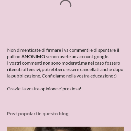
P
Non dimenticate di firmare i vs commenti e di spuntare il
o
pallino
ANONIMO
se non avete un account google.
s
I vostri commenti non sono moderati,ma nel caso fossero
t
ritenuti offensivi, potrebbero essere cancellati anche dopo
a
la pubblicazione. Confidiamo nella vostra educazione :)
u
n
Grazie, la vostra opinione e' preziosa!
c
o
m
Post popolari in questo blog
m
e
n