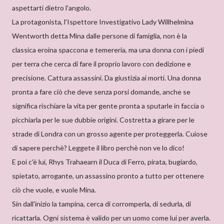
aspettarti dietro l'angolo.
La protagonista, l'Ispettore Investigativo Lady Willhelmina
Wentworth detta Mina dalle persone di famiglia, non è la
classica eroina spaccona e temereria, ma una donna con i piedi
per terra che cerca di fare il proprio lavoro con dedizione e
precisione. Cattura assassini. Da giustizia ai morti. Una donna
pronta a fare ciò che deve senza porsi domande, anche se
significa rischiare la vita per gente pronta a sputarle in faccia o
picchiarla per le sue dubbie origini. Costretta a girare per le
strade di Londra con un grosso agente per proteggerla. Cuiose
di sapere perchè? Leggete il libro perchè non ve lo dico!
E poi c'è lui, Rhys Trahaearn il Duca di Ferro, pirata, bugiardo,
spietato, arrogante, un assassino pronto a tutto per ottenere
ciò che vuole, e vuole Mina.
Sin dall'inizio la tampina, cerca di corromperla, di sedurla, di
ricattarla. Ogni sistema è valido per un uomo come lui per averla.