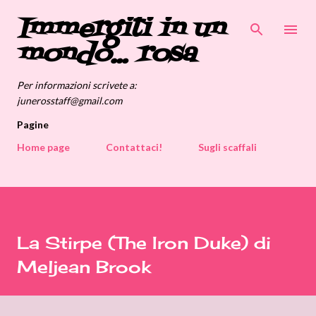
Immergiti in un
Passa ai contenuti principali
mondo... rosa
Per informazioni scrivete a:
junerosstaff@gmail.com
Pagine
Home page
Contattaci!
Sugli scaffali
La Stirpe (The Iron Duke) di
Meljean Brook