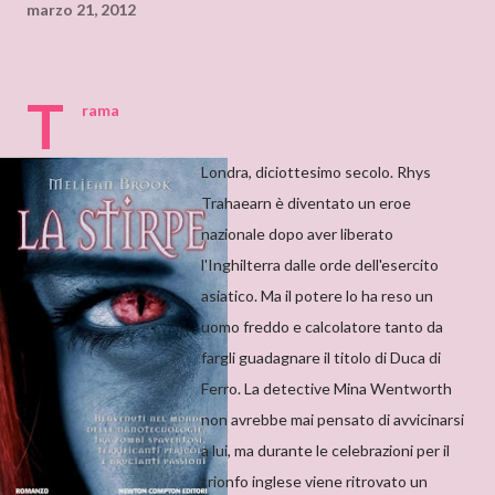
marzo 21, 2012
T
rama
Londra, diciottesimo secolo. Rhys
Trahaearn è diventato un eroe
nazionale dopo aver liberato
l'Inghilterra dalle orde dell'esercito
asiatico. Ma il potere lo ha reso un
uomo freddo e calcolatore tanto da
fargli guadagnare il titolo di Duca di
Ferro. La detective Mina Wentworth
non avrebbe mai pensato di avvicinarsi
a lui, ma durante le celebrazioni per il
trionfo inglese viene ritrovato un