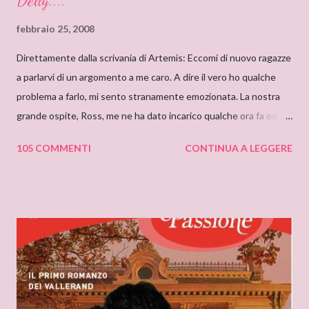
Delly....
febbraio 25, 2008
Direttamente dalla scrivania di Artemis: Eccomi di nuovo ragazze
a parlarvi di un argomento a me caro. A dire il vero ho qualche
problema a farlo, mi sento stranamente emozionata. La nostra
grande ospite, Ross, me ne ha dato incarico qualche ora fa ed io,
da allora, non faccio che pensarci. Il motivo di questa mia
105 COMMENTI
CONTINUA A LEGGERE
sensazione non saprei individuarlo, è una sensazione strana e
indefinibile. Forse è collegata con l’ammirazione che provo per
tutto ciò che si nasconde dietro lo pseudonimo Delly. Tutto
ebbe inizio quando ero bambina e cominciai a leggere libri che
non erano solo favole per bambini. Quando andavo a trovare mia
zia mi soffermavo davanti ad una libreria che lei teneva nel
soggiorno e lì leggevo i titoli dei libri esposti cercando
l’ispirazione. Fu così che un giorno sfiorai con le dita la costina di
un Delly. Lo presi in prestito e iniziò così la mia conoscenza. Non