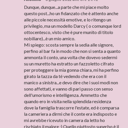
Dunque, dunque...a parte che mi piace molto
questo post...ho un fidanzato che è attento anche
alle piccole necessità emotive, e lo ritengo un
privilegio, ma un modello Darcy ( o comunque lord
ottocentesco, visto che è pure munito di titolo
nobiliare)...è un mio amico.
Mi spiego: scosta sempre la sedia alle signore,
perfino al bar fa in modo che non si senta a quanto
ammonta il conto, una volta che dovevo sedermi
su un muretto ha estratto un fazzoletto cifrato
per proteggere la mia gonna chiara, mi ha perfino
girato la tazza da té vedendo che era con il
manico a sinistra...e devo dire che i suoi modi non
sono affettati, e vanno di pari passo con senso
dell'umorismo e intelligenza. Ammetto che
quando ero in visita nella splendida residenza
dove la famiglia trascorre l'estate, ed è comparsa
la cameriera a dirmi che il conte era indisposto e
mi avrebbe ricevuto in camera da letto ho
rischiato il malore :) Quello piuttosto superbo è il