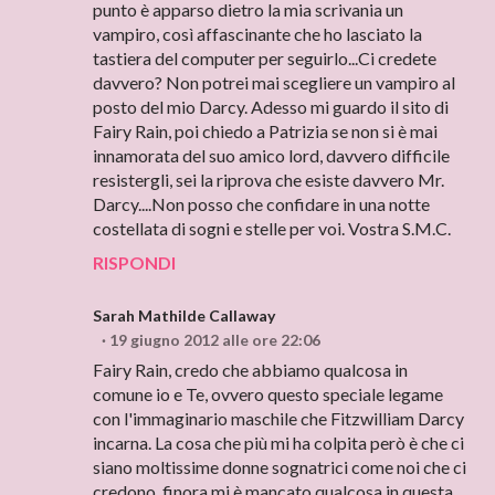
punto è apparso dietro la mia scrivania un
vampiro, così affascinante che ho lasciato la
tastiera del computer per seguirlo...Ci credete
davvero? Non potrei mai scegliere un vampiro al
posto del mio Darcy. Adesso mi guardo il sito di
Fairy Rain, poi chiedo a Patrizia se non si è mai
innamorata del suo amico lord, davvero difficile
resistergli, sei la riprova che esiste davvero Mr.
Darcy....Non posso che confidare in una notte
costellata di sogni e stelle per voi. Vostra S.M.C.
RISPONDI
Sarah Mathilde Callaway
19 giugno 2012 alle ore 22:06
Fairy Rain, credo che abbiamo qualcosa in
comune io e Te, ovvero questo speciale legame
con l'immaginario maschile che Fitzwilliam Darcy
incarna. La cosa che più mi ha colpita però è che ci
siano moltissime donne sognatrici come noi che ci
credono, finora mi è mancato qualcosa in questa