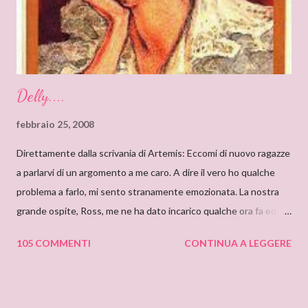
very proud to interview an author like you. I’ve just finished
reading “Silent in the Sanctuary”, and I’ve found it very
intriguing, with a ponderous plot and a sug...
Delly....
febbraio 25, 2008
Direttamente dalla scrivania di Artemis: Eccomi di nuovo ragazze
a parlarvi di un argomento a me caro. A dire il vero ho qualche
problema a farlo, mi sento stranamente emozionata. La nostra
grande ospite, Ross, me ne ha dato incarico qualche ora fa ed io,
da allora, non faccio che pensarci. Il motivo di questa mia
105 COMMENTI
CONTINUA A LEGGERE
sensazione non saprei individuarlo, è una sensazione strana e
indefinibile. Forse è collegata con l’ammirazione che provo per
tutto ciò che si nasconde dietro lo pseudonimo Delly. Tutto
ebbe inizio quando ero bambina e cominciai a leggere libri che