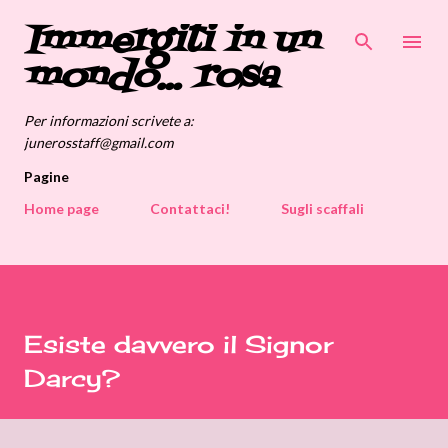
Immergiti in un
Passa ai contenuti principali
mondo... rosa
Per informazioni scrivete a:
junerosstaff@gmail.com
Pagine
Home page
Contattaci!
Sugli scaffali
Esiste davvero il Signor
Darcy?