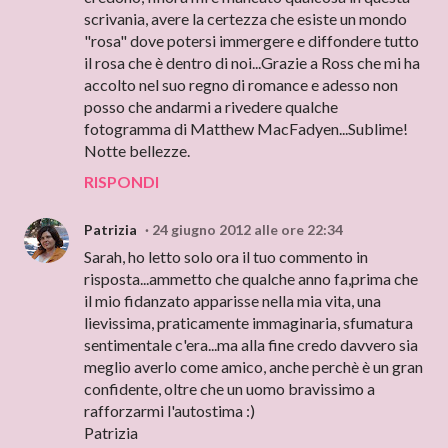
scrivania, avere la certezza che esiste un mondo
"rosa" dove potersi immergere e diffondere tutto
il rosa che è dentro di noi...Grazie a Ross che mi ha
accolto nel suo regno di romance e adesso non
posso che andarmi a rivedere qualche
fotogramma di Matthew MacFadyen...Sublime!
Notte bellezze.
RISPONDI
Patrizia
24 giugno 2012 alle ore 22:34
Sarah, ho letto solo ora il tuo commento in
risposta...ammetto che qualche anno fa,prima che
il mio fidanzato apparisse nella mia vita, una
lievissima, praticamente immaginaria, sfumatura
sentimentale c'era...ma alla fine credo davvero sia
meglio averlo come amico, anche perchè è un gran
confidente, oltre che un uomo bravissimo a
rafforzarmi l'autostima :)
Patrizia