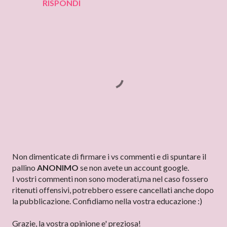
RISPONDI
P
Non dimenticate di firmare i vs commenti e di spuntare il
o
pallino
ANONIMO
se non avete un account google.
s
I vostri commenti non sono moderati,ma nel caso fossero
t
ritenuti offensivi, potrebbero essere cancellati anche dopo
a
la pubblicazione. Confidiamo nella vostra educazione :)
u
n
Grazie, la vostra opinione e' preziosa!