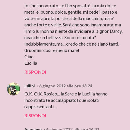
Io l'ho incontrato....e l'ho sposato! La mia dolce
meta' e' buono, dolce, gentile, mi cede il passo e
volte mi apre la portiera della macchina, ma e'
anche forte e virile. Sarà che sono innamorata, ma
il mio lui non ha niente da invidiare al signor Darcy,
neanche in bellezza. Sono fortunata?
Indubbiamente, ma....credo che ce ne siano tanti,
di uomini così, e meno male!
Ciao
Lucilla
RISPONDI
lullibi
6 giugno 2012 alle ore 13:24
O.K. O.K. Rosico... la Sere e la Lucilla hanno
incontrato (e accalappiato) due isolati
rappresentanti...
RISPONDI
Anonimo
6 giugno 2012 alle ore 14:41