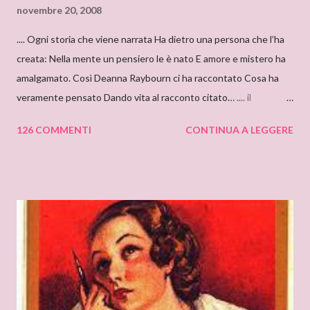
novembre 20, 2008
.... Ogni storia che viene narrata Ha dietro una persona che l’ha
creata: Nella mente un pensiero le è nato E amore e mistero ha
amalgamato. Così Deanna Raybourn ci ha raccontato Cosa ha
veramente pensato Dando vita al racconto citato… .... il
cantastorie Sylvia Z. Summers intervista per il blog: DEANNA
126 COMMENTI
CONTINUA A LEGGERE
RAYBOURN Ciao Deanna, posso solo iniziare dicendo che sono
molto molto orgogliosa di intervistare un’autrice come te. Ho
appena finito di leggere “Silenzi e Segreti” (Harlequin Mondadori,
“Grandi Romanzi Storici Special”), e l’ho trovato una lettura
molto affascinante, con un intreccio poderoso e
un’ambientazione suggestiva – una tenuta di campagna in
un’antica abbazia, niente meno! E mi ha ricordato i vecchi
romanzi gotici con così tanto mistero ed elementi
soprannaturali. Hi, Deanna, I can only start saying that I’m very