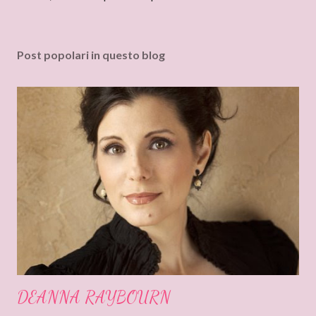
c
o
m
Post popolari in questo blog
m
e
n
t
o
DEANNA RAYBOURN