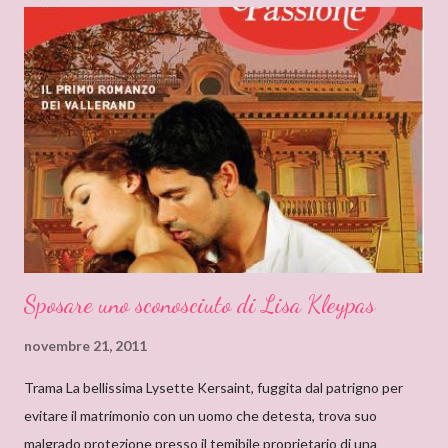
non erano solo favole per bambini. Quando andavo a trovare mia
zia mi soffermavo davanti ad una libreria che lei teneva nel
soggiorno e lì leggevo i titoli dei libri esposti cercando
l’ispirazione. Fu così che un giorno sfiorai con le dita la costina di
un Delly. Lo presi in prestito e iniziò così la mia conoscenza. Non
so quanto ci misi a leggerlo e non so neanche se il primo mi
piacque. So però che quando leggo il nome Delly, qua...
Sposare uno sconosciuto di Lisa Kleypas
novembre 21, 2011
Trama La bellissima Lysette Kersaint, fuggita dal patrigno per
evitare il matrimonio con un uomo che detesta, trova suo
malgrado protezione presso il temibile proprietario di una