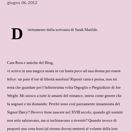
giugno 06, 2012
D
irettamente dalla scrivania di Sarah Matilde.
Cara Ross e amiche del Blog,
vi scrivo in una magica serata in cui basta poco ad una donna per essere
felice: un paio d’ore di libertà assoluta! Riposti carta e penna, non mi
resta che guardare per l’infinitesima volta Orgoglio e Pregiudizio di Joe
Wright. Mi unisco a tutte le amanti del romance, inteso come genere che
fa sognare e mi domando: Perché sono così pazzamente innamorata del
Signor Darcy? Dovevo forse nascere nel XVIII secolo, quando gli uomini
non solo salutavano, ma si inchinavano a riverirti? Quando invece di
proporti una cena fuori (al ritorno dovrai metterti al volante della loro