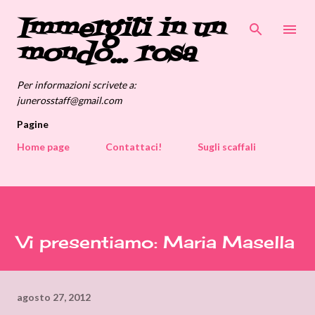
Immergiti in un
Passa ai contenuti principali
mondo... rosa
Per informazioni scrivete a:
junerosstaff@gmail.com
Pagine
Home page
Contattaci!
Sugli scaffali
Vi presentiamo: Maria Masella
agosto 27, 2012