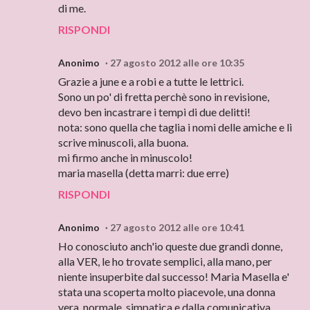
di me.
RISPONDI
Anonimo
27 agosto 2012 alle ore 10:35
Grazie a june e a robi e a tutte le lettrici.
Sono un po' di fretta perchè sono in revisione,
devo ben incastrare i tempi di due delitti!
nota: sono quella che taglia i nomi delle amiche e li
scrive minuscoli, alla buona.
mi firmo anche in minuscolo!
maria masella (detta marri: due erre)
RISPONDI
Anonimo
27 agosto 2012 alle ore 10:41
Ho conosciuto anch'io queste due grandi donne,
alla VER, le ho trovate semplici, alla mano, per
niente insuperbite dal successo! Maria Masella e'
stata una scoperta molto piacevole, una donna
vera, normale, simpatica e dalla comunicativa