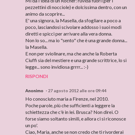
Mi dà l'idea di un Rocher: ruvida fuori (per i
pezzettini di nocciole) e dolcissima dentro, con un
animo da scoprire...
E' una signora, la Masella, da sfogliare a poco a
poco, lasciandosi scivolare addosso i suoi modi
diretti e spicci per arrivare alla vera donna.
Non lo so... ma io "sento" che è una grande donna...
la Masella.
E non per sviolinare, ma che anche la Roberta
Ciuffi sia del mestiere e una grande scrittrice, lo si
legge... sono invidiosa grrrr... :-)
RISPONDI
Anonimo
27 agosto 2012 alle ore 09:44
Ho conosciuto maria a Firenze, nel 2010.
Poche parole, più che sufficienti a leggere la
schiettezza che c'è in lei. Brusca? Non direi. O
forse siamo soltanto simili, e allora ci si riconosce
un po'.
Ciao, Maria, anche se non credo che ti rivorderai