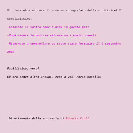
Vi piacerebbe vincere il romanzo autografato dalla scrittrice? E'
semplicissimo:
-Lasciate il vostro nome o nick in questo post
-Condividete la notizia attraverso i vostri canali
-Ritornate a controllare se siete state fortunate il 4 settembre
2012.
Facilissimo, vero?
Ed ora senza altri indugi, ecco a voi:
Maria Masella!
Direttamente dalla scrivania di
Roberta Ciuffi