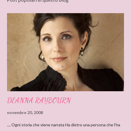
m
e
n
t
o
DEANNA RAYBOURN
novembre 20, 2008
.... Ogni storia che viene narrata Ha dietro una persona che l’ha