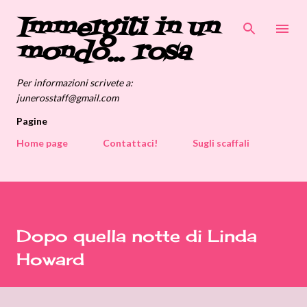
Immergiti in un
Passa ai contenuti principali
mondo... rosa
Per informazioni scrivete a:
junerosstaff@gmail.com
Pagine
Home page
Contattaci!
Sugli scaffali
Dopo quella notte di Linda
Howard