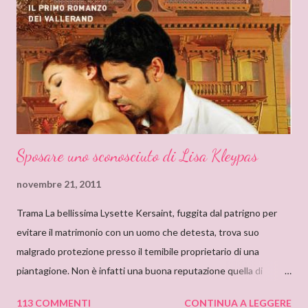
soggiorno e lì leggevo i titoli dei libri esposti cercando
l’ispirazione. Fu così che un giorno sfiorai con le dita la costina di
un Delly. Lo presi in prestito e iniziò così la mia conoscenza. Non
so quanto ci misi a leggerlo e non so neanche se il primo mi
piacque. So però che quando leggo il nome Delly, qua...
Sposare uno sconosciuto di Lisa Kleypas
novembre 21, 2011
Trama La bellissima Lysette Kersaint, fuggita dal patrigno per
evitare il matrimonio con un uomo che detesta, trova suo
malgrado protezione presso il temibile proprietario di una
piantagione. Non è infatti una buona reputazione quella di
Maximilien Vallerand, noto per la sua crudeltà e le sue terribili
113 COMMENTI
CONTINUA A LEGGERE