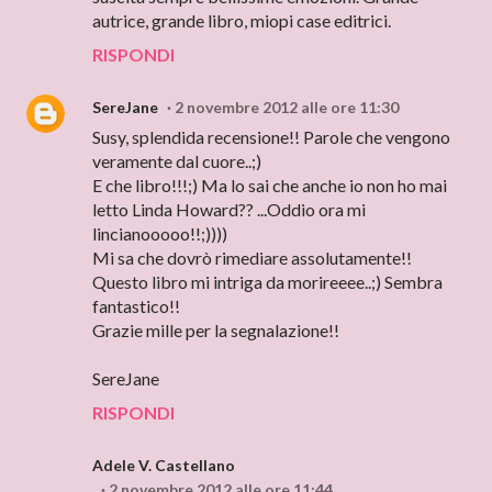
autrice, grande libro, miopi case editrici.
RISPONDI
SereJane
2 novembre 2012 alle ore 11:30
Susy, splendida recensione!! Parole che vengono
veramente dal cuore..;)
E che libro!!!;) Ma lo sai che anche io non ho mai
letto Linda Howard?? ...Oddio ora mi
lincianooooo!!;))))
Mi sa che dovrò rimediare assolutamente!!
Questo libro mi intriga da morireeee..;) Sembra
fantastico!!
Grazie mille per la segnalazione!!
SereJane
RISPONDI
Adele V. Castellano
2 novembre 2012 alle ore 11:44