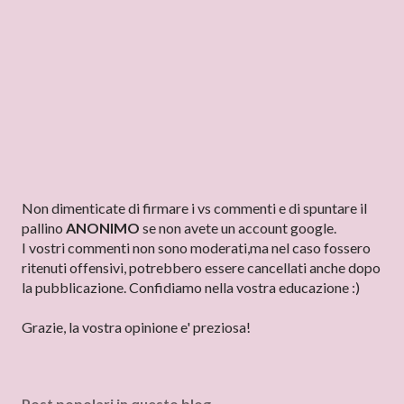
P
Non dimenticate di firmare i vs commenti e di spuntare il
o
pallino
ANONIMO
se non avete un account google.
s
I vostri commenti non sono moderati,ma nel caso fossero
t
ritenuti offensivi, potrebbero essere cancellati anche dopo
a
la pubblicazione. Confidiamo nella vostra educazione :)
u
n
Grazie, la vostra opinione e' preziosa!
c
o
m
Post popolari in questo blog