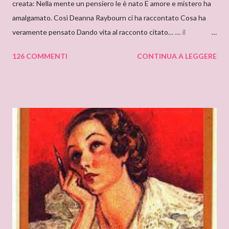
creata: Nella mente un pensiero le è nato E amore e mistero ha
amalgamato. Così Deanna Raybourn ci ha raccontato Cosa ha
veramente pensato Dando vita al racconto citato… .... il
cantastorie Sylvia Z. Summers intervista per il blog: DEANNA
126 COMMENTI
CONTINUA A LEGGERE
RAYBOURN Ciao Deanna, posso solo iniziare dicendo che sono
molto molto orgogliosa di intervistare un’autrice come te. Ho
appena finito di leggere “Silenzi e Segreti” (Harlequin Mondadori,
“Grandi Romanzi Storici Special”), e l’ho trovato una lettura
molto affascinante, con un intreccio poderoso e
un’ambientazione suggestiva – una tenuta di campagna in
un’antica abbazia, niente meno! E mi ha ricordato i vecchi
romanzi gotici con così tanto mistero ed elementi
soprannaturali. Hi, Deanna, I can only start saying that I’m very
very proud to interview an author like you. I’ve just finished
reading “Silent in the Sanctuary”, and I’ve found it very
intriguing, with a ponderous plot and a sug...