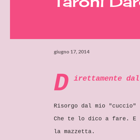
Taroni Da
giugno 17, 2014
D
irettamente dal
Risorgo dal mio "cuccio" 
Che te lo dico a fare. E 
la mazzetta.