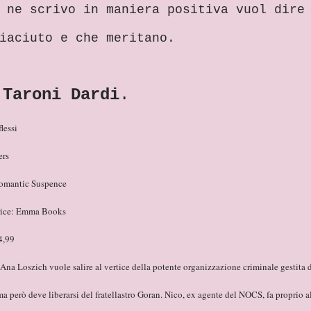
 ne scrivo in maniera positiva vuol dire
iaciuto e che meritano.
 Taroni Dardi
.
lessi
ers
omantic Suspence
rice: Emma Books
4,99
Ana Loszich vuole salire al vertice della potente organizzazione criminale gestita 
ma però deve liberarsi del fratellastro Goran. Nico, ex agente del NOCS, fa proprio a