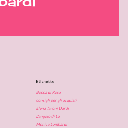
bardi
Etichette
Bocca di Rosa
consigli per gli acquisti
o
Elena Taroni Dardi
L'angolo di Lu
Monica Lombardi