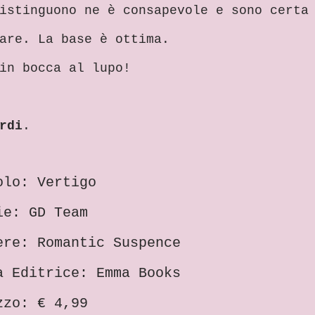
istinguono ne è consapevole e sono certa
are. La base è ottima.
in bocca al lupo!
rdi
.
olo: Vertigo
ie: GD Team
ere: Romantic Suspence
a Editrice: Emma Books
zzo: € 4,99