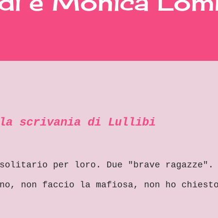
rdi e Monica Lom
la scrivania di Lullibi
solitario per loro. Due "brave ragazze".
no, non faccio la mafiosa, non ho chiest