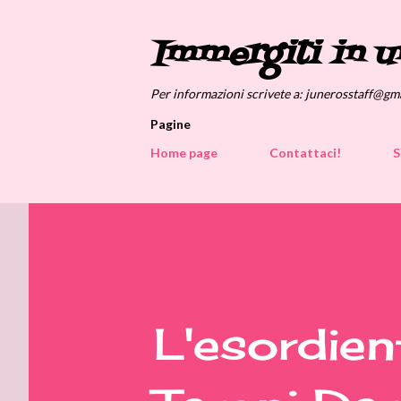
Immergiti in u
Per informazioni scrivete a: junerosstaff@gm
Pagine
Home page
Contattaci!
S
L'esordien