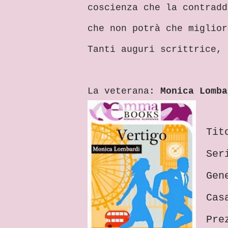
coscienza che la contradd
che non potrà che miglior
Tanti auguri scrittrice, 
La veterana:
Monica Lomba
Tit
Ser
Gen
Cas
Pre