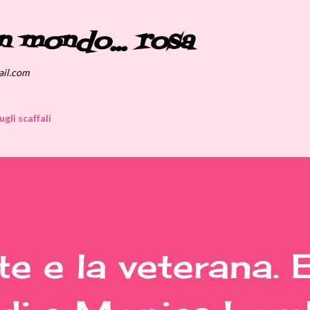
Passa ai contenuti principali
n mondo... rosa
ail.com
ugli scaffali
te e la veterana. 