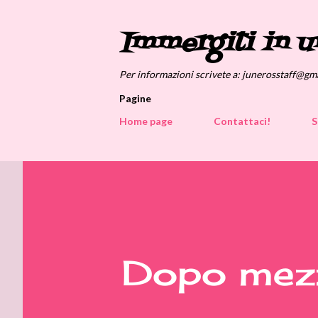
Immergiti in u
Per informazioni scrivete a: junerosstaff@gm
Pagine
Home page
Contattaci!
S
Dopo mezz