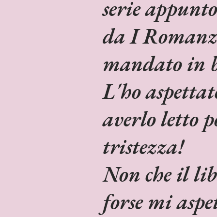
serie appunt
da I Romanz
mandato in b
L'ho aspettato
averlo letto p
tristezza!
Non che il li
forse mi aspe