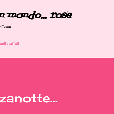
Passa ai contenuti principali
n mondo... rosa
ail.com
ugli scaffali
anotte...