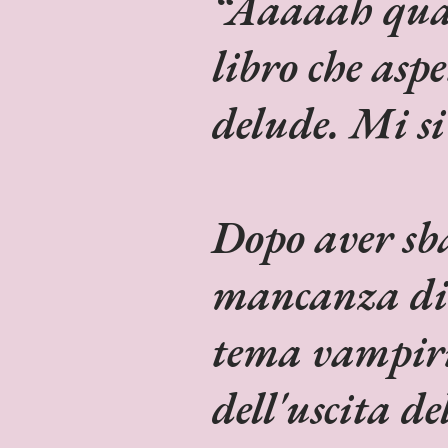
Aaaaah quan
libro che aspe
delude. Mi si
Dopo aver sba
mancanza di
tema vampiric
dell'uscita d