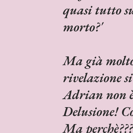
quasi tutto s
morto?'
Ma già molto
rivelazione si
Adrian non è
Delusione! Co
Ma perchè???