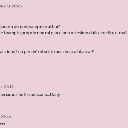
le ore 20:45
ancora demoni,vampiri e affini?
che i vampiri proprio non mi piacciono mi esimo dallo spedire e-mail
 piacciono? no perchè mi sento una mosca bianca!!!
re 21:11
iamo che li traducano...Dany
 21:46
???