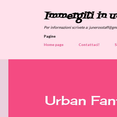
Immergiti in u
Per informazioni scrivete a: junerosstaff@gm
Pagine
Home page
Contattaci!
S
Urban Fan