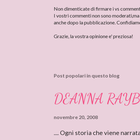
P
Non dimenticate di firmare i vs commenti 
o
I vostri commenti non sono moderati,ma n
s
anche dopo la pubblicazione. Confidiamo
t
a
Grazie, la vostra opinione e' preziosa!
u
n
c
o
m
Post popolari in questo blog
m
e
n
DEANNA RAY
t
o
novembre 20, 2008
.... Ogni storia che viene narra