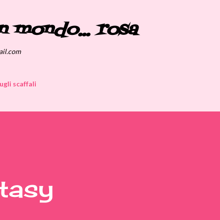
Passa ai contenuti principali
n mondo... rosa
ail.com
ugli scaffali
tasy