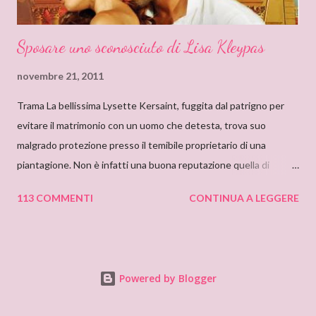
Sposare uno sconosciuto di Lisa Kleypas
novembre 21, 2011
Trama La bellissima Lysette Kersaint, fuggita dal patrigno per
evitare il matrimonio con un uomo che detesta, trova suo
malgrado protezione presso il temibile proprietario di una
piantagione. Non è infatti una buona reputazione quella di
Maximilien Vallerand, noto per la sua crudeltà e le sue terribili
113 COMMENTI
CONTINUA A LEGGERE
collere, e con un misterioso passato. Addirittura si mormora che
abbia assassinato la sua prima moglie. E quando scopre che
Lysette è fidanzata con il suo nemico di sempre, decide di usarla
per ottenere vendetta. Ma presto la bellezza e il cuore
Powered by Blogger
innocente di quella ragazza risveglieranno in lui un sentimento
genuino, prologo di una passione travolgente… Per leggere la