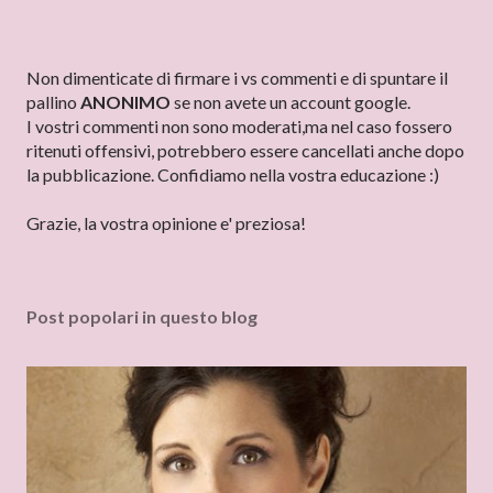
P
Non dimenticate di firmare i vs commenti e di spuntare il
o
pallino
ANONIMO
se non avete un account google.
s
I vostri commenti non sono moderati,ma nel caso fossero
t
ritenuti offensivi, potrebbero essere cancellati anche dopo
a
la pubblicazione. Confidiamo nella vostra educazione :)
u
n
Grazie, la vostra opinione e' preziosa!
c
o
m
Post popolari in questo blog
m
e
n
t
o