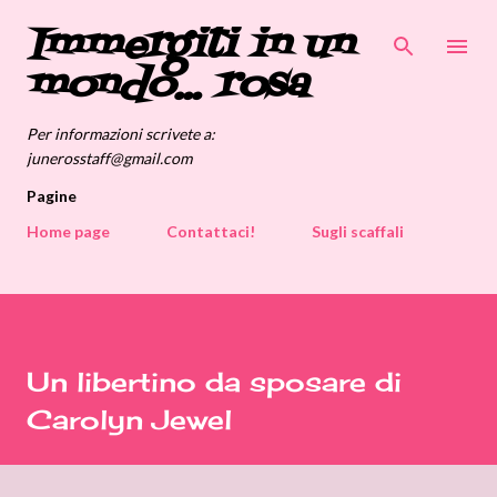
Immergiti in un
Passa ai contenuti principali
mondo... rosa
Per informazioni scrivete a:
junerosstaff@gmail.com
Pagine
Home page
Contattaci!
Sugli scaffali
Un libertino da sposare di
Carolyn Jewel