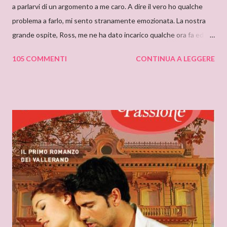
a parlarvi di un argomento a me caro. A dire il vero ho qualche
problema a farlo, mi sento stranamente emozionata. La nostra
grande ospite, Ross, me ne ha dato incarico qualche ora fa ed io,
da allora, non faccio che pensarci. Il motivo di questa mia
105 COMMENTI
CONTINUA A LEGGERE
sensazione non saprei individuarlo, è una sensazione strana e
indefinibile. Forse è collegata con l’ammirazione che provo per
tutto ciò che si nasconde dietro lo pseudonimo Delly. Tutto
ebbe inizio quando ero bambina e cominciai a leggere libri che
non erano solo favole per bambini. Quando andavo a trovare mia
zia mi soffermavo davanti ad una libreria che lei teneva nel
soggiorno e lì leggevo i titoli dei libri esposti cercando
l’ispirazione. Fu così che un giorno sfiorai con le dita la costina di
un Delly. Lo presi in prestito e iniziò così la mia conoscenza. Non
so quanto ci misi a leggerlo e non so neanche se il primo mi
piacque. So però che quando leggo il nome Delly, qua...