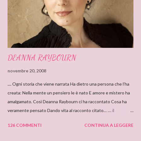
DEANNA RAYBOURN
novembre 20, 2008
.... Ogni storia che viene narrata Ha dietro una persona che l’ha
creata: Nella mente un pensiero le è nato E amore e mistero ha
amalgamato. Così Deanna Raybourn ci ha raccontato Cosa ha
veramente pensato Dando vita al racconto citato… .... il
cantastorie Sylvia Z. Summers intervista per il blog: DEANNA
126 COMMENTI
CONTINUA A LEGGERE
RAYBOURN Ciao Deanna, posso solo iniziare dicendo che sono
molto molto orgogliosa di intervistare un’autrice come te. Ho