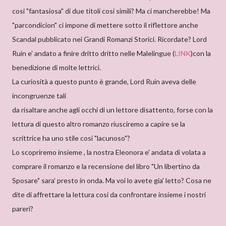
cosi "fantasiosa" di due titoli cosi simili? Ma ci mancherebbe! Ma
"parcondicion" ci impone di mettere sotto il riflettore anche
Scandal pubblicato nei Grandi Romanzi Storici. Ricordate? Lord
Ruin e' andato a finire dritto dritto nelle Malelingue (
LINK
)con la
benedizione di molte lettrici.
La curiosità a questo punto è grande, Lord Ruin aveva delle
incongruenze tali
da risaltare anche agli occhi di un lettore disattento, forse con la
lettura di questo altro romanzo riusciremo a capire se la
scrittrice ha uno stile cosi "lacunoso"?
Lo scopriremo insieme , la nostra Eleonora e' andata di volata a
comprare il romanzo e la recensione del libro "Un libertino da
Sposare" sara' presto in onda. Ma voi lo avete gia' letto? Cosa ne
dite di affrettare la lettura cosi da confrontare insieme i nostri
pareri?