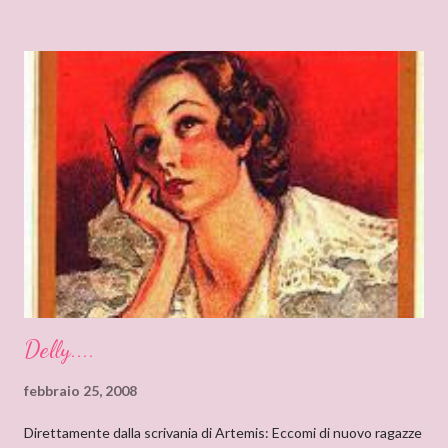
appena finito di leggere “Silenzi e Segreti” (Harlequin Mondadori,
“Grandi Romanzi Storici Special”), e l’ho trovato una lettura
molto affascinante, con un intreccio poderoso e
un’ambientazione suggestiva – una tenuta di campagna in
un’antica abbazia, niente meno! E mi ha ricordato i vecchi
romanzi gotici con così tanto mistero ed elementi
soprannaturali. Hi, Deanna, I can only start saying that I’m very
very proud to interview an author like you. I’ve just finished
reading “Silent in the Sanctuary”, and I’ve found it very
intriguing, with a ponderous plot and a sug...
Delly....
febbraio 25, 2008
Direttamente dalla scrivania di Artemis: Eccomi di nuovo ragazze