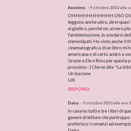
Anonimo
9 ottobre 2010 alle o
OHHHHHHHHHHH OSO DIRE ERA O
leggono anche altro, direi quasi 
al giallo o, perchè no, al nero 
l'ambientazione, lo snodarsi dell
stereotipati. Ho visto anche il fi
cinematografica di un libro mi 
americana e di certo andrò a ve
Grazie a Ele e Ross per questa p
prossimo : ) Che ne dite "La bibl
Un bacione
Lilli
RISPONDI
Daisy
9 ottobre 2010 alle ore 
In casa ho tutti e tre i libri di 
genere di letture che purtroppo 
preferisco i romanzi ad esempio 
Daisy