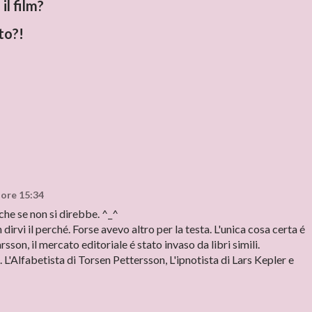
il film?
to?!
 ore 15:34
nche se non si direbbe. ^_^
dirvi il perché. Forse avevo altro per la testa. L'unica cosa certa é
sson, il mercato editoriale é stato invaso da libri simili.
L'Alfabetista di Torsen Pettersson, L'ipnotista di Lars Kepler e