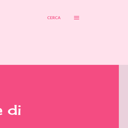
CERCA
 di