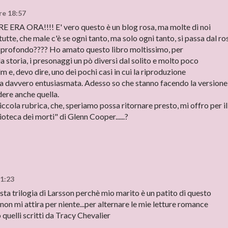
re 18:57
RA!!!! E' vero questo è un blog rosa, ma molte di noi
tutte, che male c'è se ogni tanto, ma solo ogni tanto, si passa dal ro
più profondo???? Ho amato questo libro moltissimo, per
a storia, i presonaggi un pò diversi dal solito e molto poco
lm e, devo dire, uno dei pochi casi in cui la riproduzione
ha davvero entusiasmata. Adesso so che stanno facendo la versione
dere anche quella.
iccola rubrica, che, speriamo possa ritornare presto, mi offro per il
ioteca dei morti" di Glenn Cooper......?
21:23
questa trilogia di Larsson perchè mio marito è un patito di questo
non mi attira per niente...per alternare le mie letture romance
quelli scritti da Tracy Chevalier