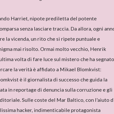
ando Harriet, nipote prediletta del potente
omparsa senza lasciare traccia. Da allora, ogni ann
e la vicenda, un rito che si ripete puntuale e
enigma mai risolto. Ormai molto vecchio, Henrik
ultima volta di fare luce sul mistero che ha segnat
cercare la verità è affidato a Mikael Blomkvist:
omkvist è il giornalista di successo che guida la
zata in reportage di denuncia sulla corruzione e gli
itoriale. Sulle coste del Mar Baltico, con l'aiuto d
ilissima hacker, indimenticabile protagonista