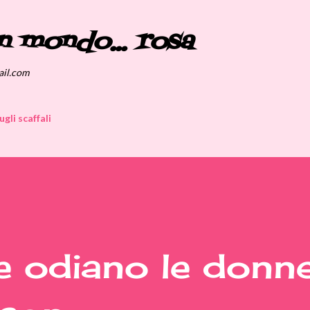
Passa ai contenuti principali
n mondo... rosa
ail.com
ugli scaffali
 odiano le donne