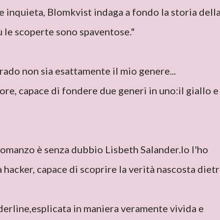
 e inquieta, Blomkvist indaga a fondo la storia dell
iù le scoperte sono spaventose."
rado non sia esattamente il mio genere...
ore, capace di fondere due generi in uno:il giallo e 
 romanzo è senza dubbio Lisbeth Salander.Io l'ho
a hacker, capace di scoprire la verità nascosta diet
derline,esplicata in maniera veramente vivida e