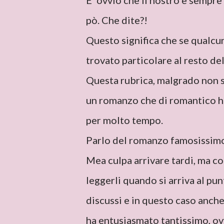
E' ovvio che il nostro è sempre
pò. Che dite?!
Questo significa che se qualcu
trovato particolare al resto delle
Questa rubrica, malgrado non si
un romanzo che di romantico ha 
per molto tempo.
Parlo del romanzo famosissimo
Mea culpa arrivare tardi, ma c
leggerli quando si arriva al pu
discussi e in questo caso anche 
ha entusiasmato tantissimo, o