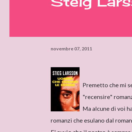
Steig Lar
novembre 07, 2011
Premetto che mi se
"recensire" romanzi
Ma alcune di voi h
romanzi che esulano dal roman