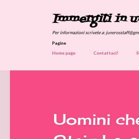
Immergiti in u
Per informazioni scrivete a: junerosstaff@gm
Pagine
Home page
Contattaci!
S
Uomini che