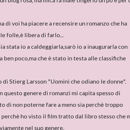
 un blog rosa, ma mica fa male tingerlo un pò e per 
na di voi ha piacere a recensire un romanzo che ha
 folle,è libera di farlo...
a stata io a caldeggiarla,sarò io a inaugurarla con
ben poco,ma che è stato in testa alle classifiche
 di Stierg Larsson "Uomini che odiano le donne".
on questo genere di romanzi mi capita spesso di
nto di non poterne fare a meno sia perchè troppo
perchè ho visto il film tratto dal libro stesso che 
vviamente nel suo genere.