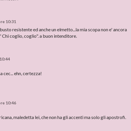
ore 10:31
n busto resistente ed anche un elmetto...la mia scopa non e' ancora
" Chi coglio, coglio". a buon intenditore.
 10:44
na cec... ehn, certezza!
ore 10:46
icana, maledetta lei, che non ha gli accenti ma solo gli apostrofi.