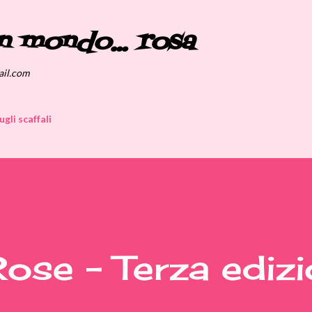
Passa ai contenuti principali
n mondo... rosa
ail.com
ugli scaffali
Rose - Terza edizi