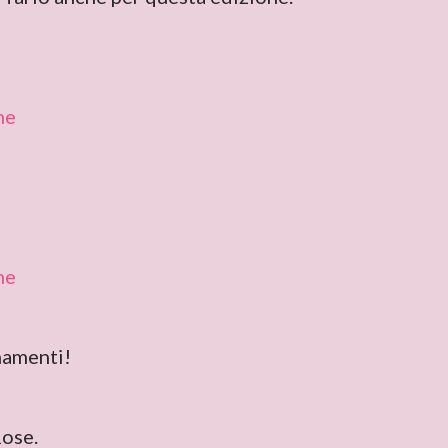
namenti!
Rose.