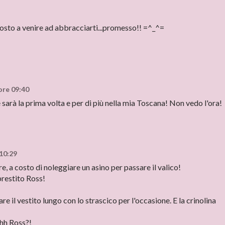
 costo a venire ad abbracciarti...promesso!! =^_^=
ore 09:40
 sarà la prima volta e per di più nella mia Toscana! Non vedo l'ora!
 10:29
re, a costo di noleggiare un asino per passare il valico!
prestito Ross!
 il vestito lungo con lo strascico per l'occasione. E la crinolina
ehh Ross?!