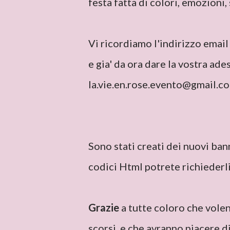
festa fatta di colori, emozioni,
Vi ricordiamo l'indirizzo email 
e gia' da ora dare la vostra ade
la.vie.en.rose.evento@gmail.com
Sono stati creati dei nuovi bann
codici Html potrete richiederli 
Grazie
a tutte coloro che vole
scorsi, e che avranno piacere d