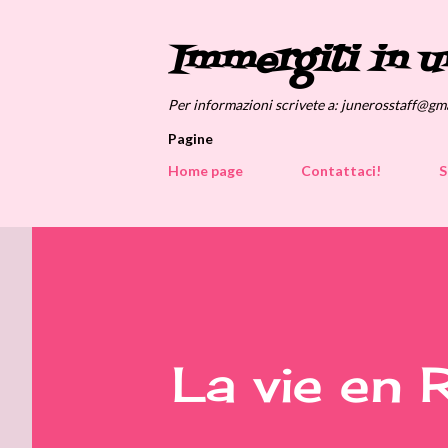
Immergiti in u
Per informazioni scrivete a: junerosstaff@gm
Pagine
Home page
Contattaci!
S
La vie en 