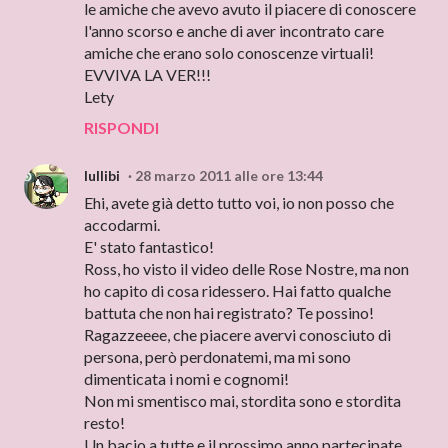
le amiche che avevo avuto il piacere di conoscere
l'anno scorso e anche di aver incontrato care
amiche che erano solo conoscenze virtuali!
EVVIVA LA VER!!!
Lety
RISPONDI
lullibi
28 marzo 2011 alle ore 13:44
Ehi, avete già detto tutto voi, io non posso che
accodarmi.
E' stato fantastico!
Ross, ho visto il video delle Rose Nostre, ma non
ho capito di cosa ridessero. Hai fatto qualche
battuta che non hai registrato? Te possino!
Ragazzeeee, che piacere avervi conosciuto di
persona, però perdonatemi, ma mi sono
dimenticata i nomi e cognomi!
Non mi smentisco mai, stordita sono e stordita
resto!
Un bacio a tutte e il prossimo anno partecipate,