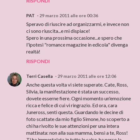
RISPONDI
PAT
29 marzo 2011 alle ore 00:36
Speravo di riuscire ad organizzarmi, e invece non
ci sono riuscita...e mi dispiace!
Spero in una prossima occasione...e spero che
l'ipotesi "romance magazine in edicola" divenga
realtà!
RISPONDI
Terri Casella
29 marzo 2011 alle ore 12:06
Anche questa volta vi siete superate. Cate, Ross,
Silvia, la manifestazione è stata un successo,
dovete esserne fiere. Ogni momento un'emozione
ricca e felice di cui vi ringrazio. Ed ora, cara
Juneross, senti questa. Guardando le decine di
foto scattate da mio figlio Simone, ho scoperto a
chi ha rivolto le sue attenzioni per una intera
mattinata: non alla sua mamma, bensì a te, Ross!
Ti ha immortalata in tutte le salse, ha perso la