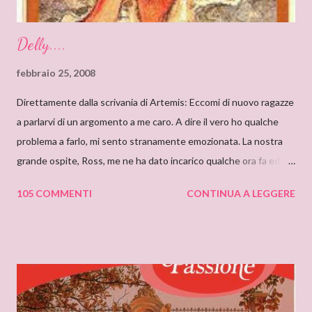
Delly....
febbraio 25, 2008
Direttamente dalla scrivania di Artemis: Eccomi di nuovo ragazze
a parlarvi di un argomento a me caro. A dire il vero ho qualche
problema a farlo, mi sento stranamente emozionata. La nostra
grande ospite, Ross, me ne ha dato incarico qualche ora fa ed io,
da allora, non faccio che pensarci. Il motivo di questa mia
105 COMMENTI
CONTINUA A LEGGERE
sensazione non saprei individuarlo, è una sensazione strana e
indefinibile. Forse è collegata con l’ammirazione che provo per
tutto ciò che si nasconde dietro lo pseudonimo Delly. Tutto
ebbe inizio quando ero bambina e cominciai a leggere libri che
non erano solo favole per bambini. Quando andavo a trovare mia
zia mi soffermavo davanti ad una libreria che lei teneva nel