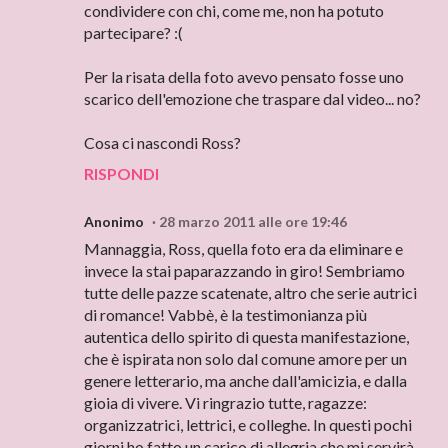
condividere con chi, come me, non ha potuto
partecipare? :(
Per la risata della foto avevo pensato fosse uno
scarico dell'emozione che traspare dal video... no?
Cosa ci nascondi Ross?
RISPONDI
Anonimo
28 marzo 2011 alle ore 19:46
Mannaggia, Ross, quella foto era da eliminare e
invece la stai paparazzando in giro! Sembriamo
tutte delle pazze scatenate, altro che serie autrici
di romance! Vabbè, è la testimonianza più
autentica dello spirito di questa manifestazione,
che è ispirata non solo dal comune amore per un
genere letterario, ma anche dall'amicizia, e dalla
gioia di vivere. Vi ringrazio tutte, ragazze:
organizzatrici, lettrici, e colleghe. In questi pochi
giorni ho fatto un carico di allegria che mi servirà