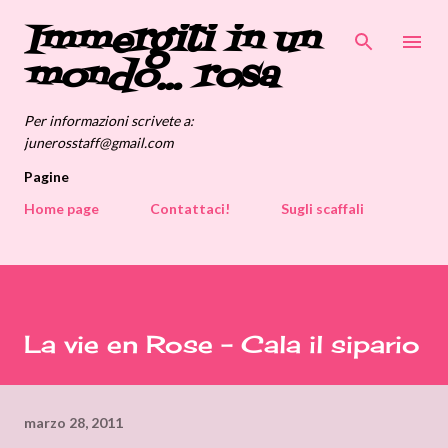
Immergiti in un
Passa ai contenuti principali
mondo... rosa
Per informazioni scrivete a:
junerosstaff@gmail.com
Pagine
Home page
Contattaci!
Sugli scaffali
La vie en Rose - Cala il sipario
marzo 28, 2011