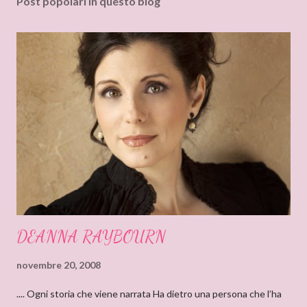
Post popolari in questo blog
m
e
n
t
o
DEANNA RAYBOURN
novembre 20, 2008
.... Ogni storia che viene narrata Ha dietro una persona che l’ha