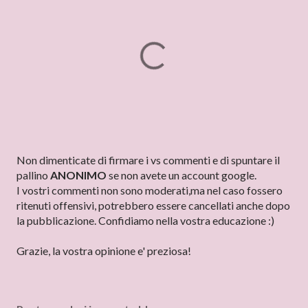
P
Non dimenticate di firmare i vs commenti e di spuntare il
o
pallino
ANONIMO
se non avete un account google.
s
I vostri commenti non sono moderati,ma nel caso fossero
t
ritenuti offensivi, potrebbero essere cancellati anche dopo
a
la pubblicazione. Confidiamo nella vostra educazione :)
u
n
Grazie, la vostra opinione e' preziosa!
c
o
m