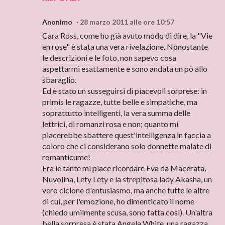
Anonimo
28 marzo 2011 alle ore 10:57
Cara Ross, come ho già avuto modo di dire, la "Vie
en rose" è stata una vera rivelazione. Nonostante
le descrizioni e le foto, non sapevo cosa
aspettarmi esattamente e sono andata un pò allo
sbaraglio.
Ed è stato un susseguirsi di piacevoli sorprese: in
primis le ragazze, tutte belle e simpatiche, ma
soprattutto intelligenti, la vera summa delle
lettrici, di romanzi rosa e non; quanto mi
piacerebbe sbattere quest'intelligenza in faccia a
coloro che ci considerano solo donnette malate di
romanticume!
Fra le tante mi piace ricordare Eva da Macerata,
Nuvolina, Lety Lety e la strepitosa lady Akasha, un
vero ciclone d'entusiasmo, ma anche tutte le altre
di cui, per l'emozione, ho dimenticato il nome
(chiedo umilmente scusa, sono fatta così). Un'altra
bella sorpresa è stata Angela White, una ragazza