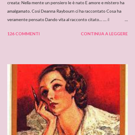
creata: Nella mente un pensiero le è nato E amore e mistero ha
amalgamato. Così Deanna Raybourn ci ha raccontato Cosa ha
veramente pensato Dando vita al racconto citato… .... il
cantastorie Sylvia Z. Summers intervista per il blog: DEANNA
126 COMMENTI
CONTINUA A LEGGERE
RAYBOURN Ciao Deanna, posso solo iniziare dicendo che sono
molto molto orgogliosa di intervistare un’autrice come te. Ho
appena finito di leggere “Silenzi e Segreti” (Harlequin Mondadori,
“Grandi Romanzi Storici Special”), e l’ho trovato una lettura
molto affascinante, con un intreccio poderoso e
un’ambientazione suggestiva – una tenuta di campagna in
un’antica abbazia, niente meno! E mi ha ricordato i vecchi
romanzi gotici con così tanto mistero ed elementi
soprannaturali. Hi, Deanna, I can only start saying that I’m very
very proud to interview an author like you. I’ve just finished
reading “Silent in the Sanctuary”, and I’ve found it very
intriguing, with a ponderous plot and a sug...