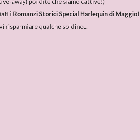
give-away( poi dite che siamo cattive!)
iati
i Romanzi Storici Special Harlequin di Maggio!
i risparmiare qualche soldino...