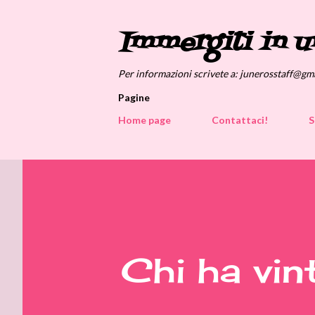
Immergiti in u
Per informazioni scrivete a: junerosstaff@gm
Pagine
Home page
Contattaci!
S
Chi ha vin