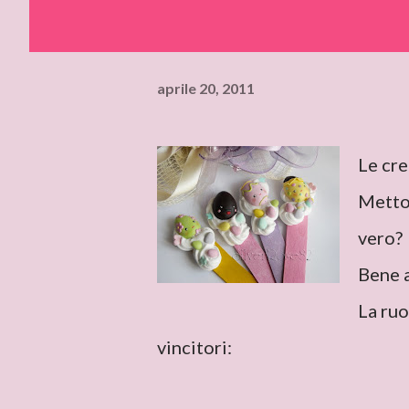
aprile 20, 2011
Le cre
Metton
vero?
Bene a
La ruo
vincitori: