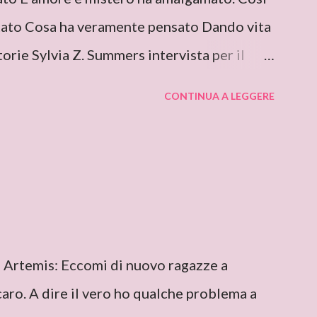
tato Cosa ha veramente pensato Dando vita
storie Sylvia Z. Summers intervista per il
Deanna, posso solo iniziare dicendo che
CONTINUA A LEGGERE
 intervistare un’autrice come te. Ho
nzi e Segreti” (Harlequin Mondadori, “Grandi
ho trovato una lettura molto affascinante,
’ambientazione suggestiva – una tenuta di
 niente meno! E mi ha ricordato i vecchi
mistero ed elementi soprannaturali. Hi,
i Artemis: Eccomi di nuovo ragazze a
 that I’m very very proud to interview an
aro. A dire il vero ho qualche problema a
ed reading “Silent in the Sanctuary”, and I’ve