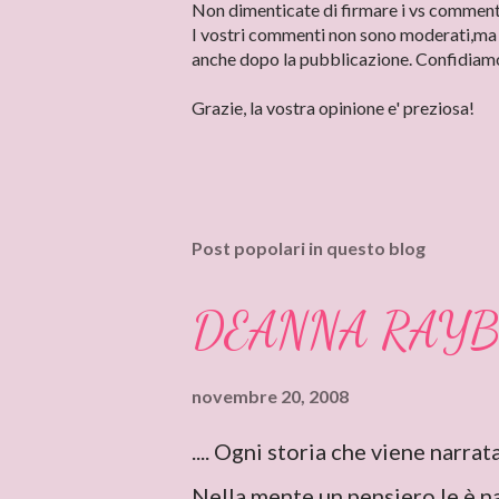
P
Non dimenticate di firmare i vs commenti 
o
I vostri commenti non sono moderati,ma n
s
anche dopo la pubblicazione. Confidiamo
t
a
Grazie, la vostra opinione e' preziosa!
u
n
c
o
m
Post popolari in questo blog
m
e
n
DEANNA RAY
t
o
novembre 20, 2008
.... Ogni storia che viene narra
Nella mente un pensiero le è n