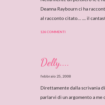
Deanna Raybourn ci ha raccon
al racconto citato… .... il canta
blog: DEANNA RAYBOURN Ciao 
126 COMMENTI
sono molto molto orgogliosa di
appena finito di leggere “Sile
Romanzi Storici Special”), e l’
Delly....
con un intreccio poderoso e un
campagna in un’antica abbazia,
febbraio 25, 2008
romanzi gotici con così tanto 
Direttamente dalla scrivania d
Deanna, I can only start saying
parlarvi di un argomento a me c
author like you. I’ve just finish