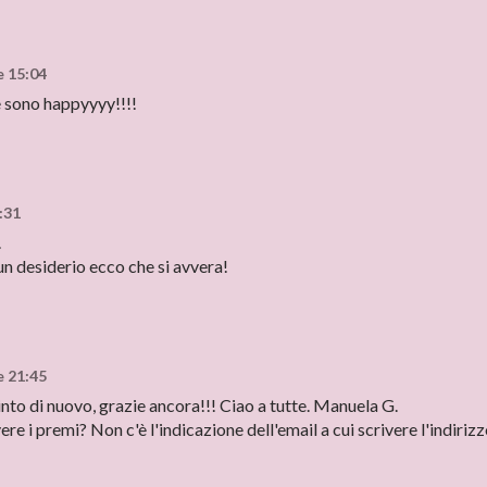
e 15:04
me sono happyyyy!!!!
:31
.
n desiderio ecco che si avvera!
e 21:45
nto di nuovo, grazie ancora!!! Ciao a tutte. Manuela G.
e i premi? Non c'è l'indicazione dell'email a cui scrivere l'indirizz