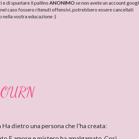
e di spuntare il pallino
ANONIMO
se non avete un account googl
el caso fossero ritenuti offensivi, potrebbero essere cancellati
 nella vostra educazione :)
BOURN
ta Ha dietro una persona che l’ha creata:
ato E amore e mistero ha amalgamato. Così