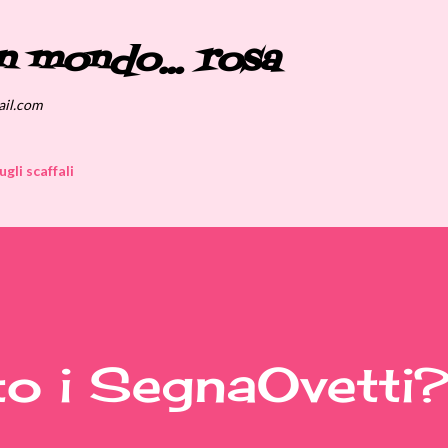
Passa ai contenuti principali
n mondo... rosa
ail.com
ugli scaffali
to i SegnaOvetti