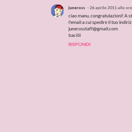
juneross
26 aprile 2011 alle or
ciao manu, congratulazioni! A sto
l'email a cui spedire il tuo indiri
junerosstaff@gmail.com
baciiii
RISPONDI