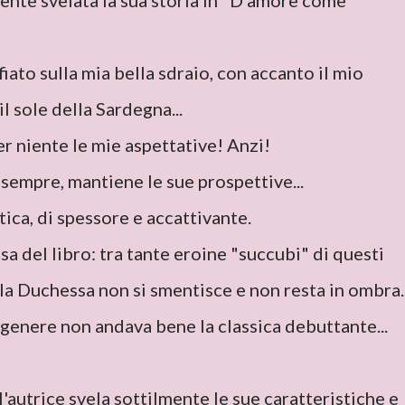
ente svelata la sua storia in "D'amore come
iato sulla mia bella sdraio, con accanto il mio
l sole della Sardegna...
r niente le mie aspettative! Anzi!
sempre, mantiene le sue prospettive...
ica, di spessore e accattivante.
sa del libro: tra tante eroine "succubi" di questi
 la Duchessa non si smentisce e non resta in ombra..
genere non andava bene la classica debuttante...
l'autrice svela sottilmente le sue caratteristiche e