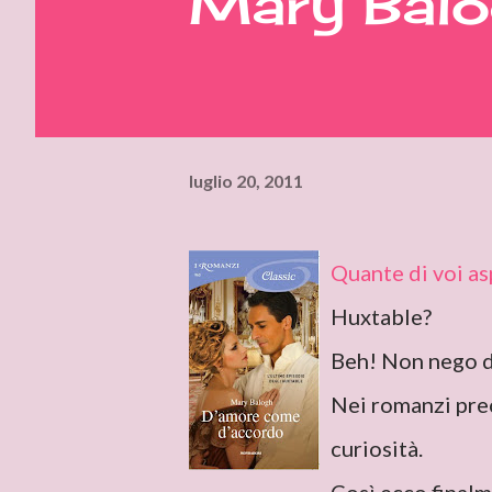
Mary Bal
luglio 20, 2011
Quante di voi as
Huxtable?
Beh! Non nego di
Nei romanzi prec
curiosità.