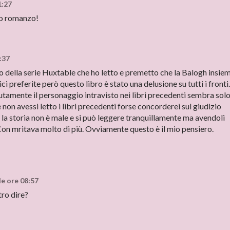
1:27
do romanzo!
1:37
o della serie Huxtable che ho letto e premetto che la Balogh insie
ci preferite però questo libro è stato una delusione su tutti i fronti. 
utamente il personaggio intravisto nei libri precedenti sembra sol
 non avessi letto i libri precedenti forse concorderei sul giudizio
 la storia non è male e si può leggere tranquillamente ma avendoli
i Con mritava molto di più. Ovviamente questo è il mio pensiero.
le ore 08:57
tro dire?