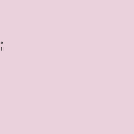
me
Il
o