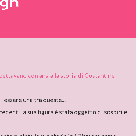
ogh
pettavano con ansia la storia di Costantine
 essere una tra queste...
edenti la sua figura è stata oggetto di sospiri e