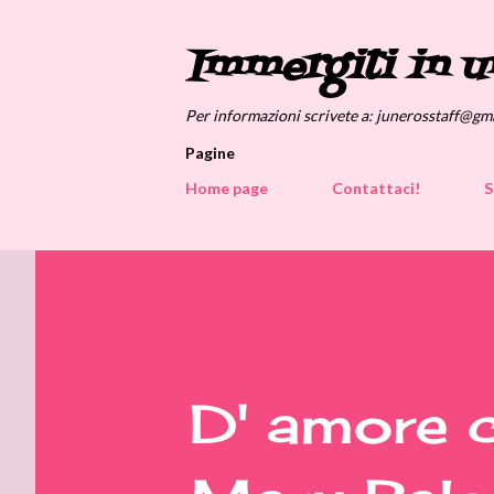
Immergiti in u
Per informazioni scrivete a: junerosstaff@gm
Pagine
Home page
Contattaci!
S
D' amore 