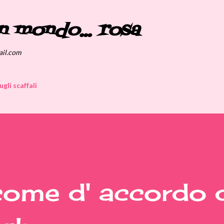
Passa ai contenuti principali
n mondo... rosa
ail.com
ugli scaffali
come d' accordo 