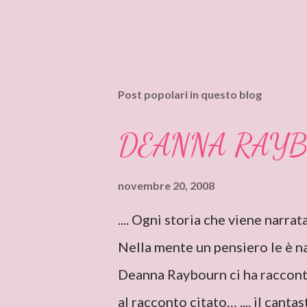
Post popolari in questo blog
DEANNA RAY
novembre 20, 2008
.... Ogni storia che viene narra
Nella mente un pensiero le è n
Deanna Raybourn ci ha raccon
al racconto citato… .... il canta