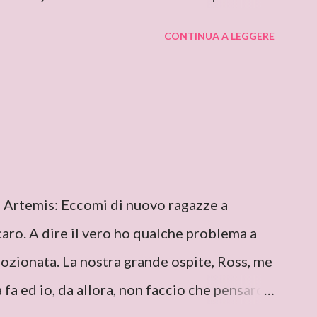
Deanna, posso solo iniziare dicendo che
CONTINUA A LEGGERE
 intervistare un’autrice come te. Ho
nzi e Segreti” (Harlequin Mondadori, “Grandi
ho trovato una lettura molto affascinante,
’ambientazione suggestiva – una tenuta di
 niente meno! E mi ha ricordato i vecchi
mistero ed elementi soprannaturali. Hi,
i Artemis: Eccomi di nuovo ragazze a
 that I’m very very proud to interview an
aro. A dire il vero ho qualche problema a
ed reading “Silent in the Sanctuary”, and I’ve
ozionata. La nostra grande ospite, Ross, me
 ponderous plot and a sug...
fa ed io, da allora, non faccio che pensarci.