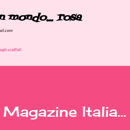
Passa ai contenuti principali
n mondo... rosa
ail.com
ugli scaffali
Magazine Italia...