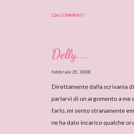
blog: DEANNA RAYBOURN Ciao 
126 COMMENTI
sono molto molto orgogliosa di
appena finito di leggere “Sile
Romanzi Storici Special”), e l’
Delly....
con un intreccio poderoso e un
campagna in un’antica abbazia,
febbraio 25, 2008
romanzi gotici con così tanto 
Direttamente dalla scrivania d
Deanna, I can only start saying
parlarvi di un argomento a me c
author like you. I’ve just finish
farlo, mi sento stranamente em
found it very intriguing, with a
ne ha dato incarico qualche ora 