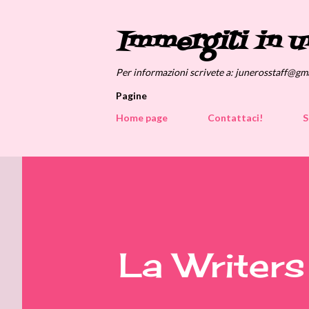
Immergiti in u
Per informazioni scrivete a: junerosstaff@gm
Pagine
Home page
Contattaci!
S
La Writers 