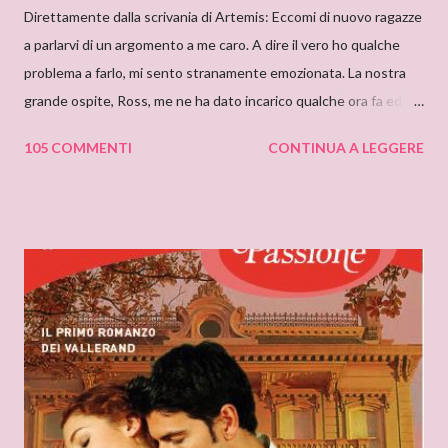
Direttamente dalla scrivania di Artemis: Eccomi di nuovo ragazze
a parlarvi di un argomento a me caro. A dire il vero ho qualche
problema a farlo, mi sento stranamente emozionata. La nostra
grande ospite, Ross, me ne ha dato incarico qualche ora fa ed io,
da allora, non faccio che pensarci. Il motivo di questa mia
105 COMMENTI
CONTINUA A LEGGERE
sensazione non saprei individuarlo, è una sensazione strana e
indefinibile. Forse è collegata con l’ammirazione che provo per
tutto ciò che si nasconde dietro lo pseudonimo Delly. Tutto
ebbe inizio quando ero bambina e cominciai a leggere libri che
non erano solo favole per bambini. Quando andavo a trovare mia
zia mi soffermavo davanti ad una libreria che lei teneva nel
soggiorno e lì leggevo i titoli dei libri esposti cercando
l’ispirazione. Fu così che un giorno sfiorai con le dita la costina di
un Delly. Lo presi in prestito e iniziò così la mia conoscenza. Non
so quanto ci misi a leggerlo e non so neanche se il primo mi
piacque. So però che quando leggo il nome Delly, qua...