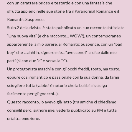
con un carattere brioso e testardo e con una fantasia che
sfrutta appieno nelle sue storie tra il Paranormal Romance e il
Romantic Suspence.
Sul n.2 della rivista, è stato pubblicato un suo racconto intitolato
"Una nuova vita" (e che racconto... WOW!), un contemporaneo
appartenente, a mio parere, al Romantic Suspence, con un "bad
boy" che ... ahhhh, signore mie... "aveccene!" si dice dalle mie
parti (sì con due "c" e senza la "r").
Un protagonista maschile con gli occhi freddi, tosto, ma tosto,
eppure così romantico e passionale con la sua donna, da farmi
sciogliere tutta (vabbe' è notorio che la Lullibi si sciolga
facilmente per gli gnocchi...).
Questo racconto, lo avevo già letto (tra amiche ci chiediamo
consigli) però, signore mie, vederlo pubblicato su RM è tutta
un'altra emozione.