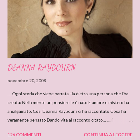
DEANNA RAYBOURN
novembre 20, 2008
.... Ogni storia che viene narrata Ha dietro una persona che l’ha
creata: Nella mente un pensiero le è nato E amore e mistero ha
amalgamato. Così Deanna Raybourn ci ha raccontato Cosa ha
veramente pensato Dando vita al racconto citato… .... il
cantastorie Sylvia Z. Summers intervista per il blog: DEANNA
126 COMMENTI
CONTINUA A LEGGERE
RAYBOURN Ciao Deanna, posso solo iniziare dicendo che sono