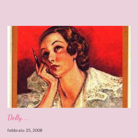
molto molto orgogliosa di intervistare un’autrice come te. Ho
appena finito di leggere “Silenzi e Segreti” (Harlequin Mondadori,
“Grandi Romanzi Storici Special”), e l’ho trovato una lettura
molto affascinante, con un intreccio poderoso e
un’ambientazione suggestiva – una tenuta di campagna in
un’antica abbazia, niente meno! E mi ha ricordato i vecchi
romanzi gotici con così tanto mistero ed elementi
soprannaturali. Hi, Deanna, I can only start saying that I’m very
very proud to interview an author like you. I’ve just finished
reading “Silent in the Sanctuary”, and I’ve found it very
intriguing, with a ponderous plot and a sug...
Delly....
febbraio 25, 2008