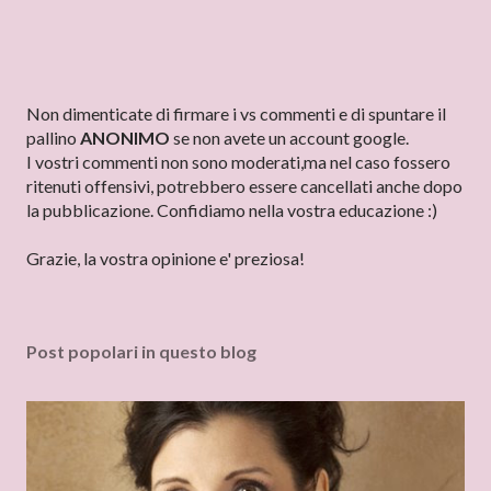
P
Non dimenticate di firmare i vs commenti e di spuntare il
o
pallino
ANONIMO
se non avete un account google.
s
I vostri commenti non sono moderati,ma nel caso fossero
t
ritenuti offensivi, potrebbero essere cancellati anche dopo
a
la pubblicazione. Confidiamo nella vostra educazione :)
u
n
Grazie, la vostra opinione e' preziosa!
c
o
m
Post popolari in questo blog
m
e
n
t
o