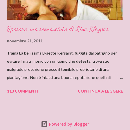
Sposare uno sconosciuto di Lisa Kleypas
novembre 21, 2011
Trama La bellissima Lysette Kersaint, fuggita dal patrigno per
evitare il matrimonio con un uomo che detesta, trova suo
malgrado protezione presso il temibile proprietario di una
piantagione. Non è infatti una buona reputazione quella di
Maximilien Vallerand, noto per la sua crudeltà e le sue terribili
113 COMMENTI
CONTINUA A LEGGERE
collere, e con un misterioso passato. Addirittura si mormora che
abbia assassinato la sua prima moglie. E quando scopre che
Lysette è fidanzata con il suo nemico di sempre, decide di usarla
per ottenere vendetta. Ma presto la bellezza e il cuore
Powered by Blogger
innocente di quella ragazza risveglieranno in lui un sentimento