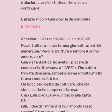
è piaciuta ... acciderbolina adesso devo
continuare!
E grazie ancora Giusy per la disponibilità
RISPONDI
Anonimo
13 ottobre 2011 alle ore 21:25
Evvai, Lulli, ora sei anche una giornalista; hai dei
numeri, sai? Però la scrittura è sempre il primo
amore, vero?
Giusy è fantastica, ho avuto il piacere di
conoscerla di persona a "LVER" e l'ho subito
trovata dinamica, simpaticissima e molto, molto
brava come scrittrice.
Un bocciolo nostro da coltivare , che sta
sbocciando in una splendida rosa.
Ciao Lulli, ciao Giusy e un bacio alla gatta.
P.S.
Lilli, l'idea di "immergiti in un mondo rosso
sangue" è troppo esilarante!