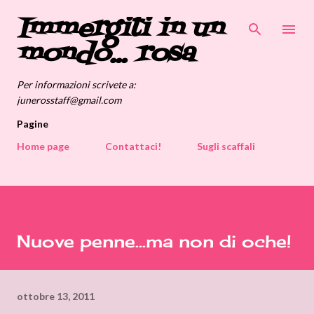
Immergiti in un
Passa ai contenuti principali
mondo... rosa
Per informazioni scrivete a:
junerosstaff@gmail.com
Pagine
Home page
Contattaci!
Sugli scaffali
Nuove penne...ma non di oche!
ottobre 13, 2011