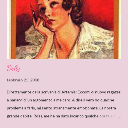
un’antica abbazia, niente meno! E mi ha ricordato i vecchi
romanzi gotici con così tanto mistero ed elementi
soprannaturali. Hi, Deanna, I can only start saying that I’m very
very proud to interview an author like you. I’ve just finished
reading “Silent in the Sanctuary”, and I’ve found it very
intriguing, with a ponderous plot and a sug...
Delly....
febbraio 25, 2008
Direttamente dalla scrivania di Artemis: Eccomi di nuovo ragazze
a parlarvi di un argomento a me caro. A dire il vero ho qualche
problema a farlo, mi sento stranamente emozionata. La nostra
grande ospite, Ross, me ne ha dato incarico qualche ora fa ed io,
da allora, non faccio che pensarci. Il motivo di questa mia