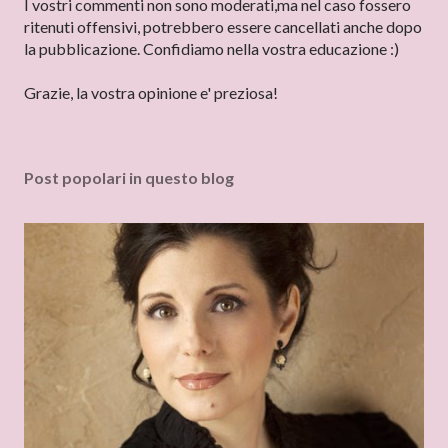
s
I vostri commenti non sono moderati,ma nel caso fossero
t
ritenuti offensivi, potrebbero essere cancellati anche dopo
a
la pubblicazione. Confidiamo nella vostra educazione :)
u
n
Grazie, la vostra opinione e' preziosa!
c
o
m
Post popolari in questo blog
m
e
n
t
o