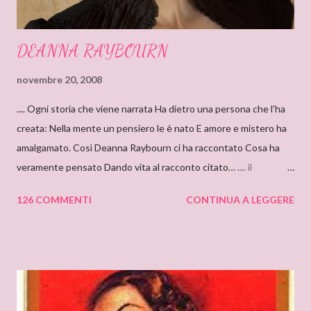
DEANNA RAYBOURN
novembre 20, 2008
.... Ogni storia che viene narrata Ha dietro una persona che l’ha
creata: Nella mente un pensiero le è nato E amore e mistero ha
amalgamato. Così Deanna Raybourn ci ha raccontato Cosa ha
veramente pensato Dando vita al racconto citato… .... il
cantastorie Sylvia Z. Summers intervista per il blog: DEANNA
126 COMMENTI
CONTINUA A LEGGERE
RAYBOURN Ciao Deanna, posso solo iniziare dicendo che sono
molto molto orgogliosa di intervistare un’autrice come te. Ho
appena finito di leggere “Silenzi e Segreti” (Harlequin Mondadori,
“Grandi Romanzi Storici Special”), e l’ho trovato una lettura
molto affascinante, con un intreccio poderoso e
un’ambientazione suggestiva – una tenuta di campagna in