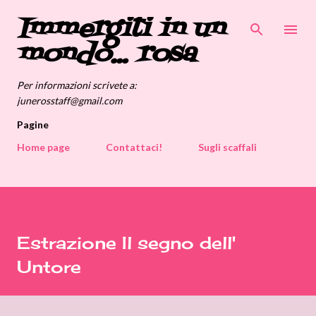
Immergiti in un
Passa ai contenuti principali
mondo... rosa
Per informazioni scrivete a:
junerosstaff@gmail.com
Pagine
Home page
Contattaci!
Sugli scaffali
Estrazione Il segno dell'
Untore