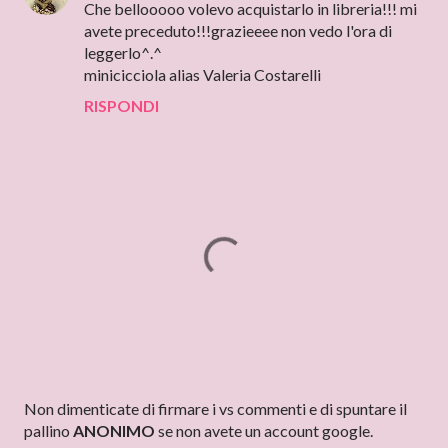
Che bellooooo volevo acquistarlo in libreria!!! mi
avete preceduto!!!grazieeee non vedo l'ora di
leggerlo^.^
minicicciola alias Valeria Costarelli
RISPONDI
P
Non dimenticate di firmare i vs commenti e di spuntare il
o
pallino
ANONIMO
se non avete un account google.