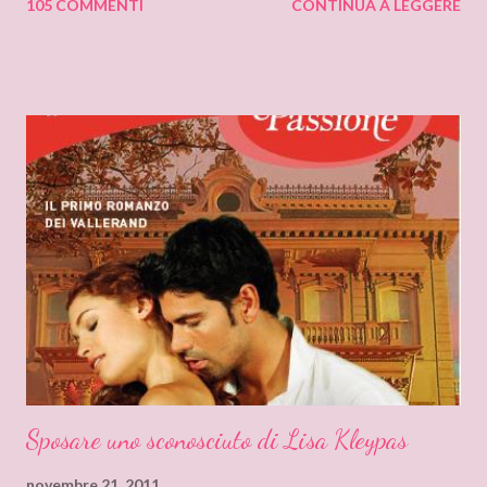
105 COMMENTI
CONTINUA A LEGGERE
sensazione non saprei individuarlo, è una sensazione strana e
indefinibile. Forse è collegata con l’ammirazione che provo per
tutto ciò che si nasconde dietro lo pseudonimo Delly. Tutto
ebbe inizio quando ero bambina e cominciai a leggere libri che
non erano solo favole per bambini. Quando andavo a trovare mia
zia mi soffermavo davanti ad una libreria che lei teneva nel
soggiorno e lì leggevo i titoli dei libri esposti cercando
l’ispirazione. Fu così che un giorno sfiorai con le dita la costina di
un Delly. Lo presi in prestito e iniziò così la mia conoscenza. Non
so quanto ci misi a leggerlo e non so neanche se il primo mi
piacque. So però che quando leggo il nome Delly, qua...
Sposare uno sconosciuto di Lisa Kleypas
novembre 21, 2011