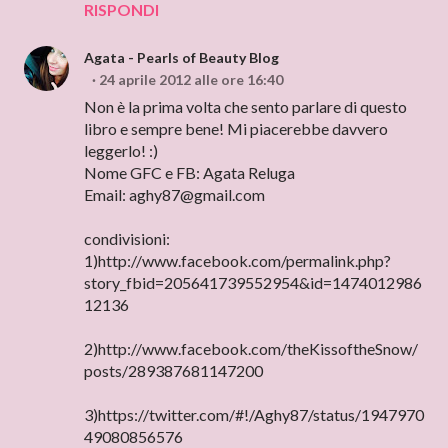
RISPONDI
Agata - Pearls of Beauty Blog
24 aprile 2012 alle ore 16:40
Non è la prima volta che sento parlare di questo
libro e sempre bene! Mi piacerebbe davvero
leggerlo! :)
Nome GFC e FB: Agata Reluga
Email: aghy87@gmail.com
condivisioni:
1)http://www.facebook.com/permalink.php?
story_fbid=205641739552954&id=1474012986
12136
2)http://www.facebook.com/theKissoftheSnow/
posts/289387681147200
3)https://twitter.com/#!/Aghy87/status/1947970
49080856576