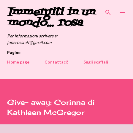
Immergiti in un
Passa ai contenuti principali
mondo... rosa
Per informazioni scrivete a:
junerosstaff@gmail.com
Pagine
Home page
Contattaci!
Sugli scaffali
Give- away: Corinna di
Kathleen McGregor