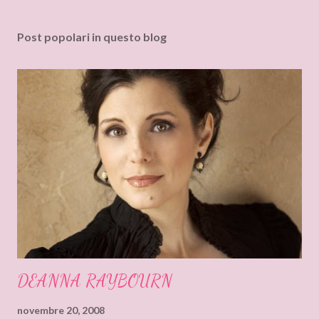
o
m
Post popolari in questo blog
m
e
n
t
o
DEANNA RAYBOURN
novembre 20, 2008