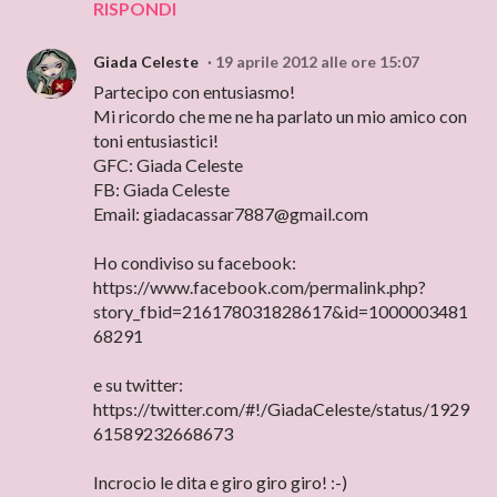
RISPONDI
Giada Celeste
19 aprile 2012 alle ore 15:07
Partecipo con entusiasmo!
Mi ricordo che me ne ha parlato un mio amico con
toni entusiastici!
GFC: Giada Celeste
FB: Giada Celeste
Email: giadacassar7887@gmail.com
Ho condiviso su facebook:
https://www.facebook.com/permalink.php?
story_fbid=216178031828617&id=1000003481
68291
e su twitter:
https://twitter.com/#!/GiadaCeleste/status/1929
61589232668673
Incrocio le dita e giro giro giro! :-)