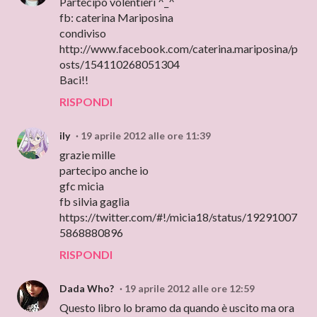
Partecipo volentieri ^_^
fb: caterina Mariposina
condiviso
http://www.facebook.com/caterina.mariposina/p
osts/154110268051304
Baci!!
RISPONDI
ily
19 aprile 2012 alle ore 11:39
grazie mille
partecipo anche io
gfc micia
fb silvia gaglia
https://twitter.com/#!/micia18/status/19291007
5868880896
RISPONDI
Dada Who?
19 aprile 2012 alle ore 12:59
Questo libro lo bramo da quando è uscito ma ora