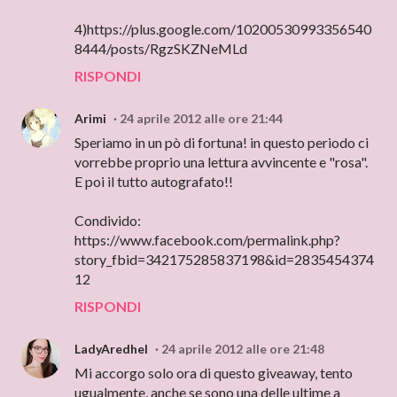
4)https://plus.google.com/10200530993356540
8444/posts/RgzSKZNeMLd
RISPONDI
Arimi
24 aprile 2012 alle ore 21:44
Speriamo in un pò di fortuna! in questo periodo ci
vorrebbe proprio una lettura avvincente e "rosa".
E poi il tutto autografato!!
Condivido:
https://www.facebook.com/permalink.php?
story_fbid=342175285837198&id=2835454374
12
RISPONDI
LadyAredhel
24 aprile 2012 alle ore 21:48
Mi accorgo solo ora di questo giveaway, tento
ugualmente, anche se sono una delle ultime a