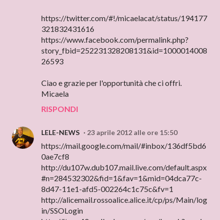
https://twitter.com/#!/micaelacat/status/194177
321832431616
https://www.facebook.com/permalink.php?
story_fbid=252231328208131&id=1000014008
26593
Ciao e grazie per l'opportunità che ci offri.
Micaela
RISPONDI
LELE-NEWS
23 aprile 2012 alle ore 15:50
https://mail.google.com/mail/#inbox/136df5bd6
0ae7cf8
http://du107w.dub107.mail.live.com/default.aspx
#n=284532302&fid=1&fav=1&mid=04dca77c-
8d47-11e1-afd5-002264c1c75c&fv=1
http://alicemail.rossoalice.alice.it/cp/ps/Main/log
in/SSOLogin