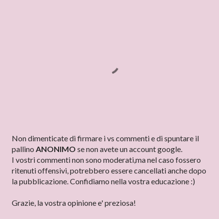
P
Non dimenticate di firmare i vs commenti e di spuntare il
o
pallino
ANONIMO
se non avete un account google.
s
I vostri commenti non sono moderati,ma nel caso fossero
t
ritenuti offensivi, potrebbero essere cancellati anche dopo
a
la pubblicazione. Confidiamo nella vostra educazione :)
u
n
Grazie, la vostra opinione e' preziosa!
c