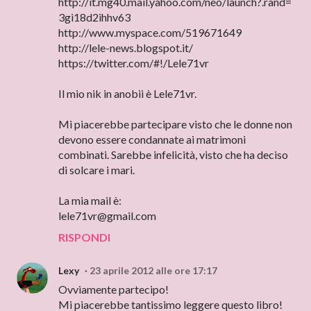
http://it.mg40.mail.yahoo.com/neo/launch?.rand=
3gi18d2ihhv63
http://www.myspace.com/519671649
http://lele-news.blogspot.it/
https://twitter.com/#!/Lele71vr
Il mio nik in anobii è Lele71vr.
Mi piacerebbe partecipare visto che le donne non
devono essere condannate ai matrimoni
combinati. Sarebbe infelicità, visto che ha deciso
di solcare i mari.
La mia mail è:
lele71vr@gmail.com
RISPONDI
Lexy
23 aprile 2012 alle ore 17:17
Ovviamente partecipo!
Mi piacerebbe tantissimo leggere questo libro!