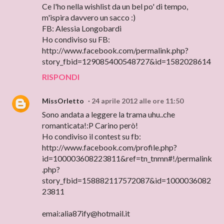
Ce l'ho nella wishlist da un bel po' di tempo,
m'ispira davvero un sacco :)
FB: Alessia Longobardi
Ho condiviso su FB:
http://www.facebook.com/permalink.php?
story_fbid=129085400548727&id=1582028614
RISPONDI
MissOrletto
24 aprile 2012 alle ore 11:50
Sono andata a leggere la trama uhu..che
romanticata!:P Carino però!
Ho condiviso il contest su fb:
http://www.facebook.com/profile.php?
id=100003608223811&ref=tn_tnmn#!/permalink
.php?
story_fbid=158882117572087&id=1000036082
23811
emai:alia87ify@hotmail.it