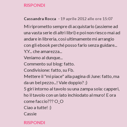
RISPONDI
Cassandra Rocca
19 aprile 2012 alle ore 15:07
Mi riprometto sempre di acquistarlo (assieme ad
una vasta serie di altri libri) e poi non riesco mai ad
andare in libreria, così ultimamente mi arrangio
con gli ebook perché posso farlo senza guidare...
Y.Y... che amarezza...
Veniamo al dunque...
Commento sul blog: fatto.
Condivisione: fatto, su Fb.
Mettere il "mi piace" alla pagina di June: fatto, ma
da un bel pezzo...! Vale doppio? ;)
5 giri intorno al tavolo su una zampa sola: capperi,
ho il tavolo con un lato inchiodato al muro! E ora
come faccio??? O_O
Ciao a tutte! :)
Cassie
RISPONDI