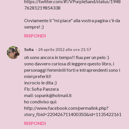
https://twitter.com/#!/VPurpleSand/status/1948
76281219854338
Ovviamente il "mi piace" alla vostra pagina c'è da
sempre! ;)
RISPONDI
Sofia
24 aprile 2012 alle ore 21:57
oh sono ancora in tempo!! fiuu per un pelo :)
sono davvero curiosa di leggere questo libro, i
personaggi femminili forti e intraprendenti sono i
miei preferiti!
incrocio le dita ;)
Fb: Sofia Panzera
mail: sopunk@hotmail.it
ho condiviso qui:
http://www.facebook.com/permalink.php?
story_fbid=220426711400350&id=1135422161
RISPONDI