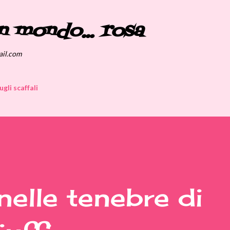
Passa ai contenuti principali
n mondo... rosa
ail.com
ugli scaffali
elle tenebre di