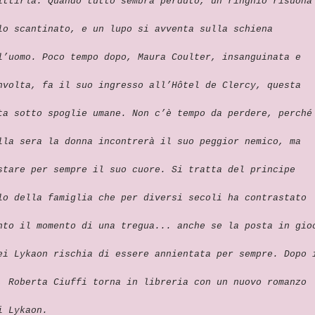
ittirla. Quando tutto sembra perduto, un ringhio risuona
lo scantinato, e un lupo si avventa sulla schiena
l’uomo. Poco tempo dopo, Maura Coulter, insanguinata e
nvolta, fa il suo ingresso all’Hôtel de Clercy, questa
ta sotto spoglie umane. Non c’è tempo da perdere, perché
lla sera la donna incontrerà il suo peggior nemico, ma
stare per sempre il suo cuore. Si tratta del principe
lo della famiglia che per diversi secoli ha contrastato
nto il momento di una tregua... anche se la posta in gio
ei Lykaon rischia di essere annientata per sempre. Dopo 
, Roberta Ciuffi torna in libreria con un nuovo romanzo
i Lykaon.