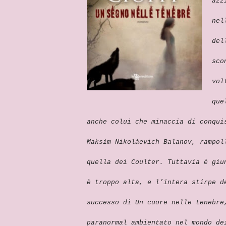
azz
nel
del
sco
vol
que
anche colui che minaccia di conqui
Maksìm Nikolàevich Balanov, rampol
quella dei Coulter. Tuttavia è giu
è troppo alta, e l’intera stirpe d
successo di Un cuore nelle tenebre
paranormal ambientato nel mondo de