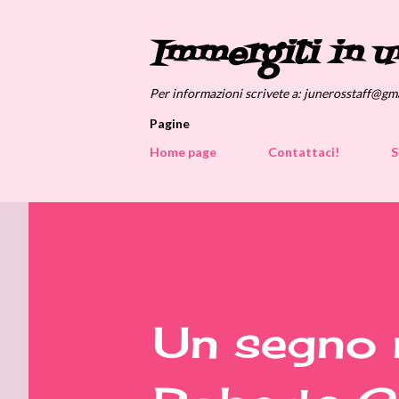
Immergiti in u
Per informazioni scrivete a: junerosstaff@gm
Pagine
Home page
Contattaci!
S
Un segno n