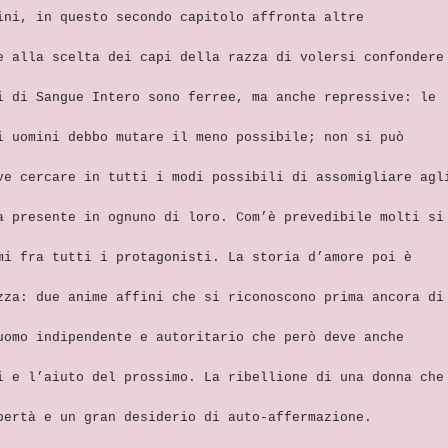
ini, in questo secondo capitolo affronta altre
e alla scelta dei capi della razza di volersi confondere
i di Sangue Intero sono ferree, ma anche repressive: le
i uomini debbo mutare il meno possibile; non si può
ve cercare in tutti i modi possibili di assomigliare agl
a presente in ognuno di loro. Com’è prevedibile molti si
mi fra tutti i protagonisti. La storia d’amore poi è
zza: due anime affini che si riconoscono prima ancora di
uomo indipendente e autoritario che però deve anche
i e l’aiuto del prossimo. La ribellione di una donna che
bertà e un gran desiderio di auto-affermazione.