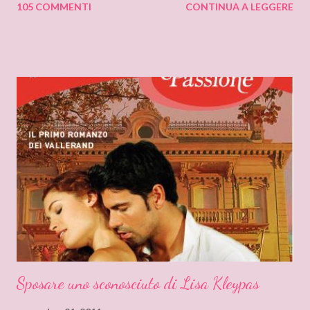
105 COMMENTI
CONTINUA A LEGGERE
sensazione non saprei individuarlo, è una sensazione strana e
indefinibile. Forse è collegata con l’ammirazione che provo per
tutto ciò che si nasconde dietro lo pseudonimo Delly. Tutto
ebbe inizio quando ero bambina e cominciai a leggere libri che
non erano solo favole per bambini. Quando andavo a trovare mia
zia mi soffermavo davanti ad una libreria che lei teneva nel
soggiorno e lì leggevo i titoli dei libri esposti cercando
l’ispirazione. Fu così che un giorno sfiorai con le dita la costina di
un Delly. Lo presi in prestito e iniziò così la mia conoscenza. Non
so quanto ci misi a leggerlo e non so neanche se il primo mi
piacque. So però che quando leggo il nome Delly, qua...
Sposare uno sconosciuto di Lisa Kleypas