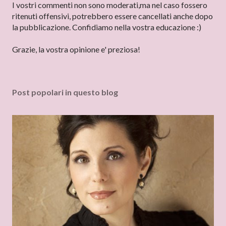
s
I vostri commenti non sono moderati,ma nel caso fossero
t
ritenuti offensivi, potrebbero essere cancellati anche dopo
a
la pubblicazione. Confidiamo nella vostra educazione :)
u
n
Grazie, la vostra opinione e' preziosa!
c
o
m
Post popolari in questo blog
m
e
n
t
o