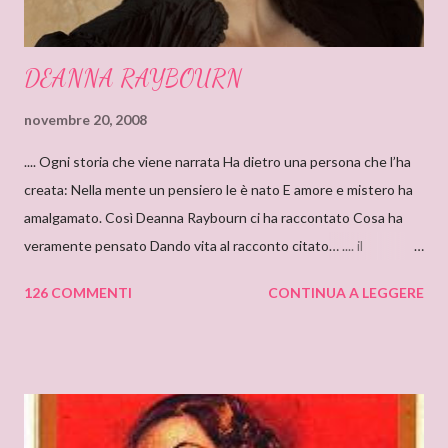
DEANNA RAYBOURN
novembre 20, 2008
.... Ogni storia che viene narrata Ha dietro una persona che l’ha
creata: Nella mente un pensiero le è nato E amore e mistero ha
amalgamato. Così Deanna Raybourn ci ha raccontato Cosa ha
veramente pensato Dando vita al racconto citato… .... il
cantastorie Sylvia Z. Summers intervista per il blog: DEANNA
126 COMMENTI
CONTINUA A LEGGERE
RAYBOURN Ciao Deanna, posso solo iniziare dicendo che sono
molto molto orgogliosa di intervistare un’autrice come te. Ho
appena finito di leggere “Silenzi e Segreti” (Harlequin Mondadori,
“Grandi Romanzi Storici Special”), e l’ho trovato una lettura
molto affascinante, con un intreccio poderoso e
un’ambientazione suggestiva – una tenuta di campagna in