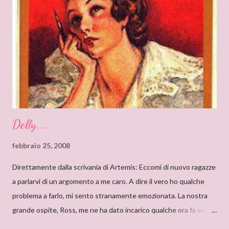
un’antica abbazia, niente meno! E mi ha ricordato i vecchi
romanzi gotici con così tanto mistero ed elementi
soprannaturali. Hi, Deanna, I can only start saying that I’m very
very proud to interview an author like you. I’ve just finished
reading “Silent in the Sanctuary”, and I’ve found it very
intriguing, with a ponderous plot and a sug...
Delly....
febbraio 25, 2008
Direttamente dalla scrivania di Artemis: Eccomi di nuovo ragazze
a parlarvi di un argomento a me caro. A dire il vero ho qualche
problema a farlo, mi sento stranamente emozionata. La nostra
grande ospite, Ross, me ne ha dato incarico qualche ora fa ed io,
da allora, non faccio che pensarci. Il motivo di questa mia