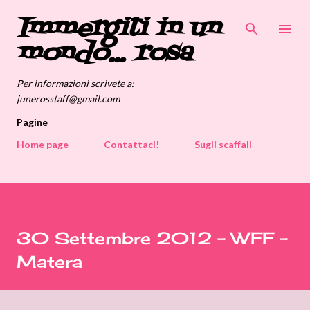
Immergiti in un
Passa ai contenuti principali
mondo... rosa
Per informazioni scrivete a:
junerosstaff@gmail.com
Pagine
Home page
Contattaci!
Sugli scaffali
30 Settembre 2012 - WFF -
Matera