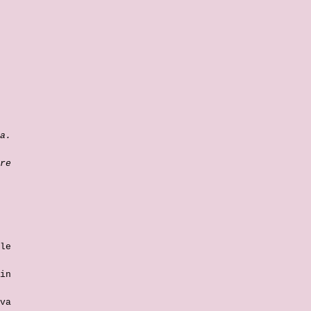
a.
re
le
in
va