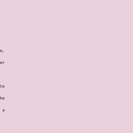
.
e,
er
te
he
 a