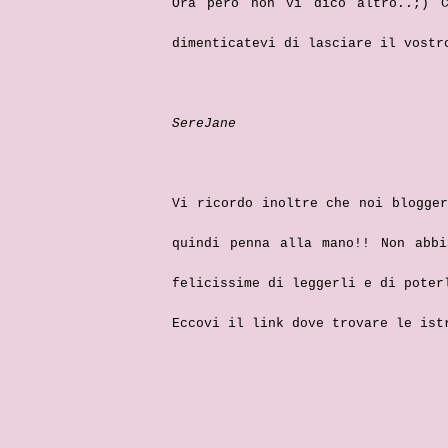
Ora però non vi dico altro..;) C
dimenticatevi di lasciare il vostr
SereJane
Vi ricordo inoltre che noi blogge
quindi penna alla mano!! Non abbi
felicissime di leggerli e di poter
Eccovi il li
nk dove trovare le ist