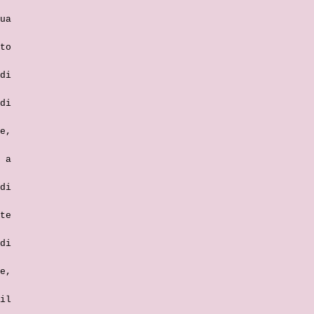
ua
to
di
di
e,
 a
di
te
di
e,
il