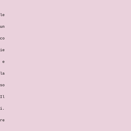
le
un
co
ie
 e
la
so
Il
i.
re