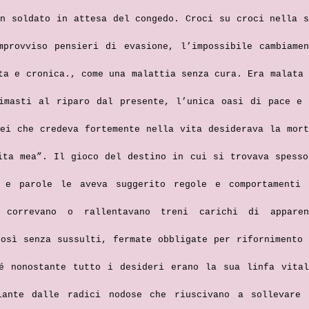
un soldato in attesa del congedo. Croci su croci nella s
mprovviso pensieri di evasione, l’impossibile cambiamen
ta e cronica., come una malattia senza cura. Era malata 
imasti al riparo dal presente, l’unica oasi di pace e 
Lei che credeva fortemente nella vita desiderava la mort
ita mea”. Il gioco del destino in cui si trovava spesso
 e parole le aveva suggerito regole e comportamenti 
i correvano o rallentavano treni carichi di apparen
così senza sussulti, fermate obbligate per rifornimento 
é nonostante tutto i desideri erano la sua linfa vital
iante dalle radici nodose che riuscivano a sollevare 