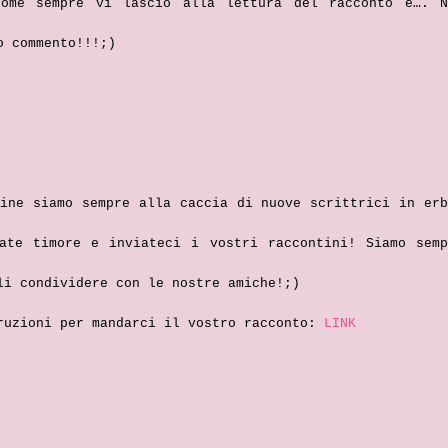
ome sempre vi lascio alla lettura del racconto e…. N
o commento!!!;)
rine siamo sempre alla caccia di nuove scrittrici in erb
ate timore e inviateci i vostri raccontini! Siamo semp
li condividere con le nostre amiche!;)
ruzioni per mandarci il vostro racconto:
LINK