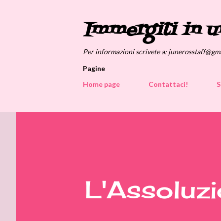
Immergiti in u
Per informazioni scrivete a: junerosstaff@gm
Pagine
Home page
Contattaci!
S
L'Assoluzi