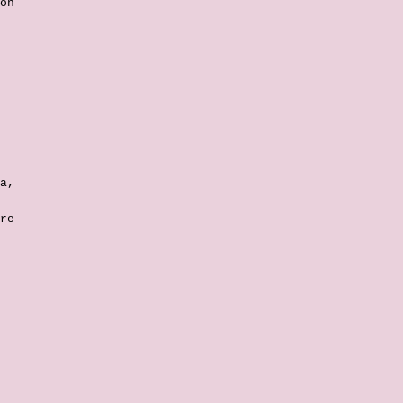
on
a,
re