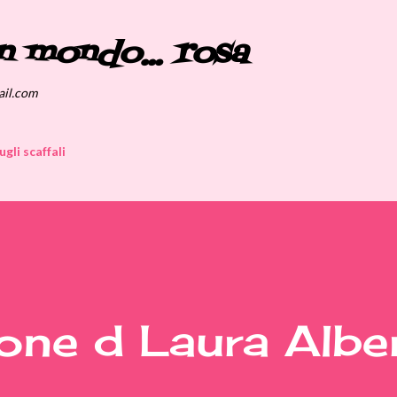
Passa ai contenuti principali
n mondo... rosa
ail.com
ugli scaffali
one d Laura Albe