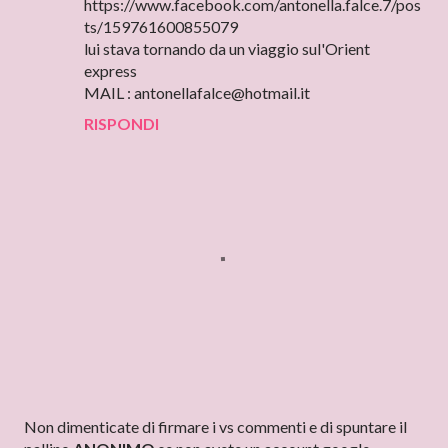
https://www.facebook.com/antonella.falce.7/pos
ts/159761600855079
lui stava tornando da un viaggio sul'Orient
express
MAIL : antonellafalce@hotmail.it
RISPONDI
P
Non dimenticate di firmare i vs commenti e di spuntare il