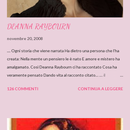
DEANNA RAYBOURN
novembre 20, 2008
.... Ogni storia che viene narrata Ha dietro una persona che l’ha
creata: Nella mente un pensiero le è nato E amore e mistero ha
amalgamato. Così Deanna Raybourn ci ha raccontato Cosa ha
veramente pensato Dando vita al racconto citato… .... il
cantastorie Sylvia Z. Summers intervista per il blog: DEANNA
126 COMMENTI
CONTINUA A LEGGERE
RAYBOURN Ciao Deanna, posso solo iniziare dicendo che sono
molto molto orgogliosa di intervistare un’autrice come te. Ho
appena finito di leggere “Silenzi e Segreti” (Harlequin Mondadori,
“Grandi Romanzi Storici Special”), e l’ho trovato una lettura
molto affascinante, con un intreccio poderoso e