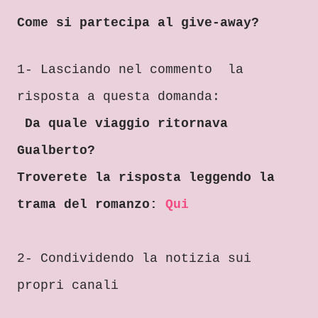
Come si partecipa al give-away?
1- Lasciando
nel commento la
risposta a questa domanda:
Da quale viaggio ritornava
Gua
lberto?
Trover
ete la risposta leggendo la
trama del romanzo
:
Qui
2
- Condividen
do la notizia sui
propr
i canali