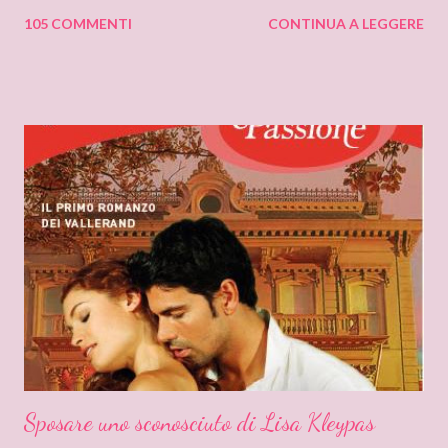
da allora, non faccio che pensarci. Il motivo di questa mia
105 COMMENTI
CONTINUA A LEGGERE
sensazione non saprei individuarlo, è una sensazione strana e
indefinibile. Forse è collegata con l’ammirazione che provo per
tutto ciò che si nasconde dietro lo pseudonimo Delly. Tutto
ebbe inizio quando ero bambina e cominciai a leggere libri che
non erano solo favole per bambini. Quando andavo a trovare mia
zia mi soffermavo davanti ad una libreria che lei teneva nel
soggiorno e lì leggevo i titoli dei libri esposti cercando
l’ispirazione. Fu così che un giorno sfiorai con le dita la costina di
un Delly. Lo presi in prestito e iniziò così la mia conoscenza. Non
so quanto ci misi a leggerlo e non so neanche se il primo mi
piacque. So però che quando leggo il nome Delly, qua...
Sposare uno sconosciuto di Lisa Kleypas