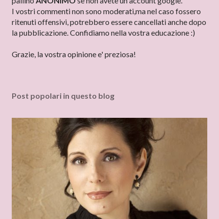
o
pallino
ANONIMO
se non avete un account google.
s
I vostri commenti non sono moderati,ma nel caso fossero
t
ritenuti offensivi, potrebbero essere cancellati anche dopo
a
la pubblicazione. Confidiamo nella vostra educazione :)
u
n
Grazie, la vostra opinione e' preziosa!
c
o
m
Post popolari in questo blog
m
e
n
t
o