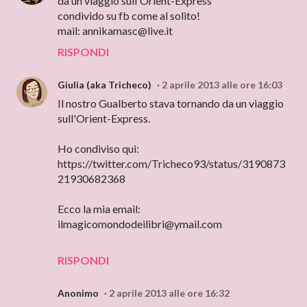
da un viaggio sull'Orient-Express
condivido su fb come al solito!
mail: annikamasc@live.it
RISPONDI
Giulia (aka Tricheco)
2 aprile 2013 alle ore 16:03
Il nostro Gualberto stava tornando da un viaggio
sull'Orient-Express.
Ho condiviso qui:
https://twitter.com/Tricheco93/status/3190873
21930682368
Ecco la mia email:
ilmagicomondodeilibri@ymail.com
RISPONDI
Anonimo
2 aprile 2013 alle ore 16:32