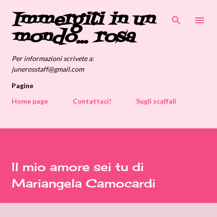
Immergiti in un
Passa ai contenuti principali
mondo... rosa
Per informazioni scrivete a:
junerosstaff@gmail.com
Pagine
Home page
Contattaci!
Sugli scaffali
Il mio amore sei tu di
Mariangela Camocardi