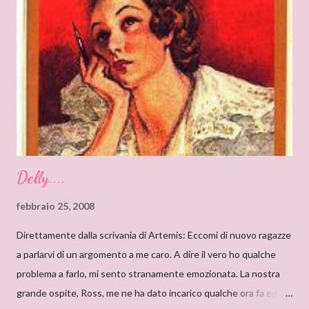
un’ambientazione suggestiva – una tenuta di campagna in
un’antica abbazia, niente meno! E mi ha ricordato i vecchi
romanzi gotici con così tanto mistero ed elementi
soprannaturali. Hi, Deanna, I can only start saying that I’m very
very proud to interview an author like you. I’ve just finished
reading “Silent in the Sanctuary”, and I’ve found it very
intriguing, with a ponderous plot and a sug...
Delly....
febbraio 25, 2008
Direttamente dalla scrivania di Artemis: Eccomi di nuovo ragazze
a parlarvi di un argomento a me caro. A dire il vero ho qualche
problema a farlo, mi sento stranamente emozionata. La nostra
grande ospite, Ross, me ne ha dato incarico qualche ora fa ed io,