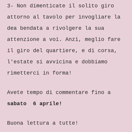
3
-
N
o
n dimenticate il so
lito
g
iro
attorno al
tavolo per invo
g
liare la
d
e
a bendata a riv
olgere
la sua
attenzione a voi. Anzi, meglio fare
il giro del quartiere, e di corsa,
l'es
tate si avvicina e
dobbiamo
rimetterci in forma!
Avete tempo di com
mentare fino a
sabato
6 aprile!
Buona lettura
a tutte!