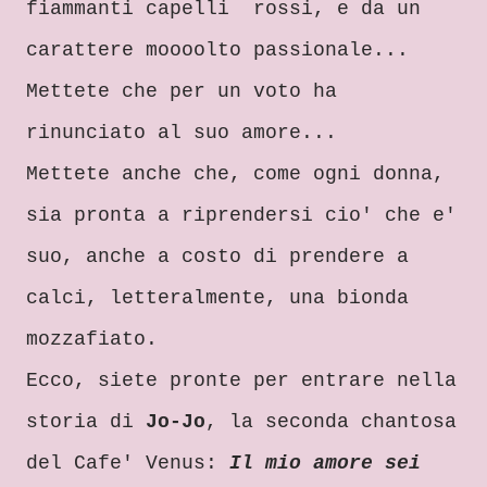
fiammanti cap
elli
ross
i
,
e da un
carattere moooolto
passionale...
Mettete che per un voto ha
rinunciato al suo amore...
Mettete
anche che
, come ogni donna,
sia
pronta a ripre
ndersi c
io' che e'
suo, anche a costo di pre
ndere a
cal
ci, letteralmente
, u
na
bionda
mozza
fiato.
Ecco, s
iete pronte per entrare nella
storia di
Jo-J
o
, la seconda chantosa
del
Cafe' Venus
:
Il mio amore sei