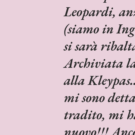
Leopardi, anz
(siamo in Ing
si sarà ribal
Archiviata l
alla Kleypas
mi sono detta
tradito, mi h
nuovo!!! Anc