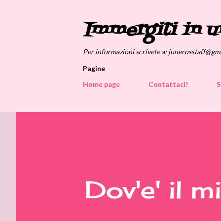
Immergiti in u
Per informazioni scrivete a: junerosstaff@gm
Pagine
Home page
Contattaci!
S
Dov'e' il 