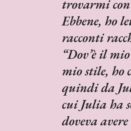
trovarmi con 
Ebbene, ho let
racconti racch
“Dov’è il mio 
mio stile, ho
quindi da Jul
cui Julia ha s
doveva avere 