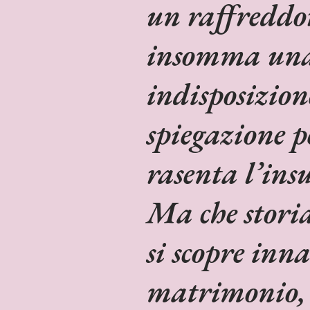
un raffreddor
insomma una
indisposizion
spiegazione p
rasenta l’ins
Ma che storia
si scopre inn
matrimonio, d