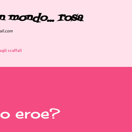
Passa ai contenuti principali
n mondo... rosa
ail.com
ugli scaffali
mio eroe?