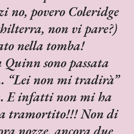
i no, povero Coleridge
hilterra, non vi pare?)
tato nella tomba!
a Quinn sono passata
… “Lei non mi tradirà”
. E infatti non mi ha
a tramortito!!! Non di
ora nozze, ancora due