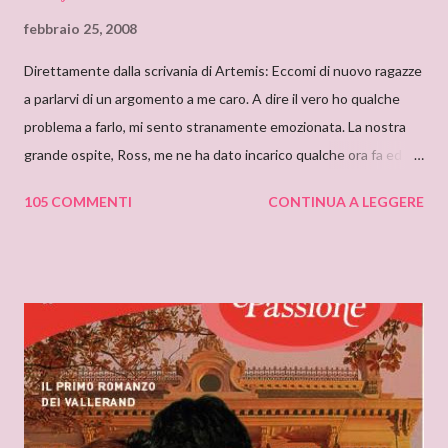
febbraio 25, 2008
Direttamente dalla scrivania di Artemis: Eccomi di nuovo ragazze
a parlarvi di un argomento a me caro. A dire il vero ho qualche
problema a farlo, mi sento stranamente emozionata. La nostra
grande ospite, Ross, me ne ha dato incarico qualche ora fa ed io,
da allora, non faccio che pensarci. Il motivo di questa mia
105 COMMENTI
CONTINUA A LEGGERE
sensazione non saprei individuarlo, è una sensazione strana e
indefinibile. Forse è collegata con l’ammirazione che provo per
tutto ciò che si nasconde dietro lo pseudonimo Delly. Tutto
ebbe inizio quando ero bambina e cominciai a leggere libri che
non erano solo favole per bambini. Quando andavo a trovare mia
zia mi soffermavo davanti ad una libreria che lei teneva nel
soggiorno e lì leggevo i titoli dei libri esposti cercando
l’ispirazione. Fu così che un giorno sfiorai con le dita la costina di
un Delly. Lo presi in prestito e iniziò così la mia conoscenza. Non