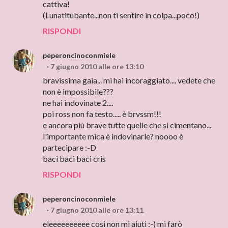
cattiva!
(Lunatitubante...non ti sentire in colpa...poco!)
RISPONDI
peperoncinoconmiele
7 giugno 2010 alle ore 13:10
bravissima gaia... mi hai incoraggiato.... vedete che
non è impossibile???
ne hai indovinate 2....
poi ross non fa testo..... è brvssm!!!
e ancora più brave tutte quelle che si cimentano...
l'importante mica è indovinarle? noooo è
partecipare :-D
baci baci baci cris
RISPONDI
peperoncinoconmiele
7 giugno 2010 alle ore 13:11
eleeeeeeeeee cosi non mi aiuti :-) mi farò