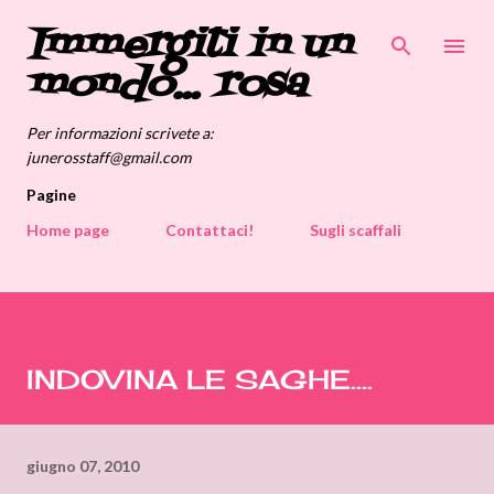
Immergiti in un
Passa ai contenuti principali
mondo... rosa
Per informazioni scrivete a:
junerosstaff@gmail.com
Pagine
Home page
Contattaci!
Sugli scaffali
INDOVINA LE SAGHE....
giugno 07, 2010