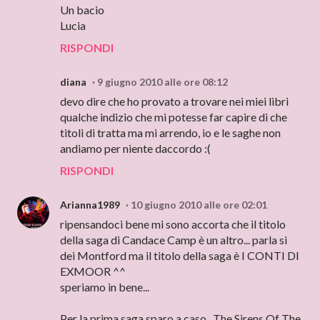
Un bacio
Lucia
RISPONDI
diana
9 giugno 2010 alle ore 08:12
devo dire che ho provato a trovare nei miei libri
qualche indizio che mi potesse far capire di che
titoli di tratta ma mi arrendo, io e le saghe non
andiamo per niente daccordo :(
RISPONDI
Arianna1989
10 giugno 2010 alle ore 02:01
ripensandoci bene mi sono accorta che il titolo
della saga di Candace Camp è un altro... parla si
dei Montford ma il titolo della saga è I CONTI DI
EXMOOR ^^
speriamo in bene...
Per la prima saga sparo a caso.. The Sirens Of The