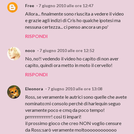
Free
7 giugno 2010 alle ore 12:47
Allora... finalmente sono riuscita a vedere il video
e grazie agli indizi di Cris ho qualche ipotesi ma
nessuna certezza... ci penso ancora un po'
RISPONDI
noco
7 giugno 2010 alle ore 12:52
No, no!! vedendo il video ho capito di non aver
capito, quindi ora metto in moto il cervello!
RISPONDI
Eleonora
7 giugno 2010 alle ore 13:08
Ross, se veramente le autrici sono quelle che avete
nominato:mi consolo perchè di harlequin seguo
veramente poco e cmq da poco tempo!
prrrrrrrrrrrrr! cosi ti impari!
il prossimo gioco che creo NON voglio censure
da Ross:sarò veramente moltoooooooooooo