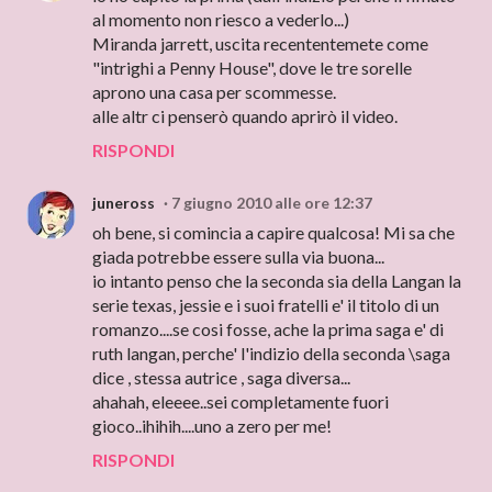
al momento non riesco a vederlo...)
Miranda jarrett, uscita recententemete come
"intrighi a Penny House", dove le tre sorelle
aprono una casa per scommesse.
alle altr ci penserò quando aprirò il video.
RISPONDI
juneross
7 giugno 2010 alle ore 12:37
oh bene, si comincia a capire qualcosa! Mi sa che
giada potrebbe essere sulla via buona...
io intanto penso che la seconda sia della Langan la
serie texas, jessie e i suoi fratelli e' il titolo di un
romanzo....se cosi fosse, ache la prima saga e' di
ruth langan, perche' l'indizio della seconda \saga
dice , stessa autrice , saga diversa...
ahahah, eleeee..sei completamente fuori
gioco..ihihih....uno a zero per me!
RISPONDI