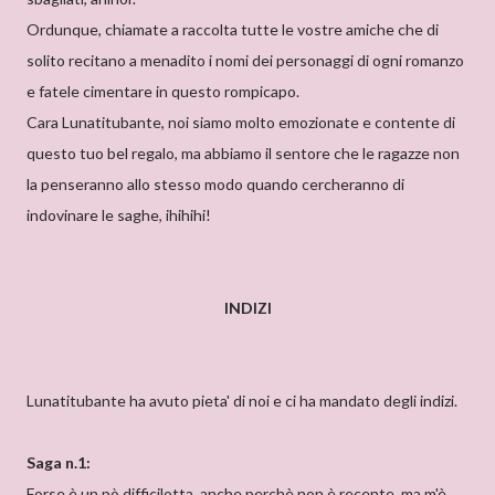
Ordunque, chiamate a raccolta tutte le vostre amiche che di
solito recitano a menadito i nomi dei personaggi di ogni romanzo
e fatele cimentare in questo rompicapo.
Cara Lunatitubante, noi siamo molto emozionate e contente di
questo tuo bel regalo, ma abbiamo il sentore che le ragazze non
la penseranno allo stesso modo quando cercheranno di
indovinare le saghe, ihihihi!
INDIZI
Lunatitubante ha avuto pieta' di noi e ci ha mandato degli indizi.
Saga n.1:
Forse è un pò difficilotta, anche perchè non è recente, ma m'è