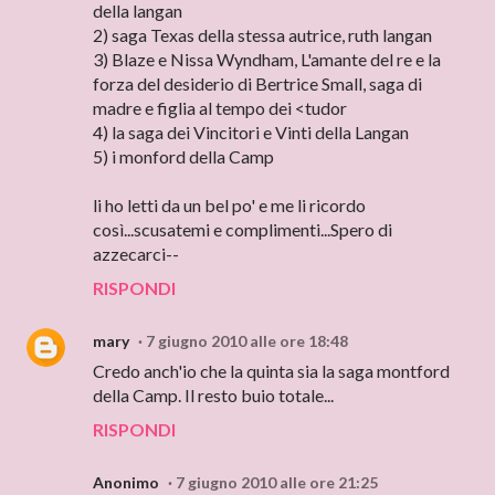
della langan
2) saga Texas della stessa autrice, ruth langan
3) Blaze e Nissa Wyndham, L'amante del re e la
forza del desiderio di Bertrice Small, saga di
madre e figlia al tempo dei <tudor
4) la saga dei Vincitori e Vinti della Langan
5) i monford della Camp
li ho letti da un bel po' e me li ricordo
così...scusatemi e complimenti...Spero di
azzecarci--
RISPONDI
mary
7 giugno 2010 alle ore 18:48
Credo anch'io che la quinta sia la saga montford
della Camp. Il resto buio totale...
RISPONDI
Anonimo
7 giugno 2010 alle ore 21:25