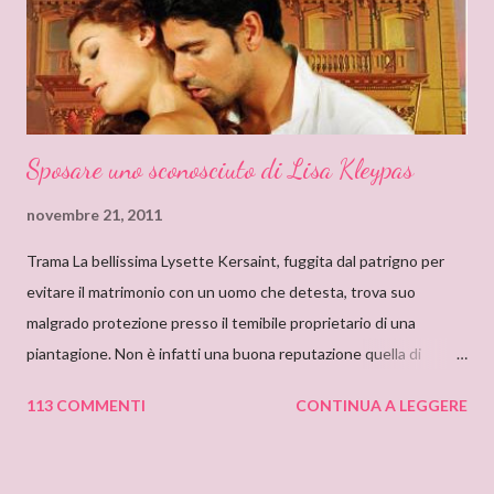
so quanto ci misi a leggerlo e non so neanche se il primo mi
piacque. So però che quando leggo il nome Delly, qua...
Sposare uno sconosciuto di Lisa Kleypas
novembre 21, 2011
Trama La bellissima Lysette Kersaint, fuggita dal patrigno per
evitare il matrimonio con un uomo che detesta, trova suo
malgrado protezione presso il temibile proprietario di una
piantagione. Non è infatti una buona reputazione quella di
Maximilien Vallerand, noto per la sua crudeltà e le sue terribili
113 COMMENTI
CONTINUA A LEGGERE
collere, e con un misterioso passato. Addirittura si mormora che
abbia assassinato la sua prima moglie. E quando scopre che
Lysette è fidanzata con il suo nemico di sempre, decide di usarla