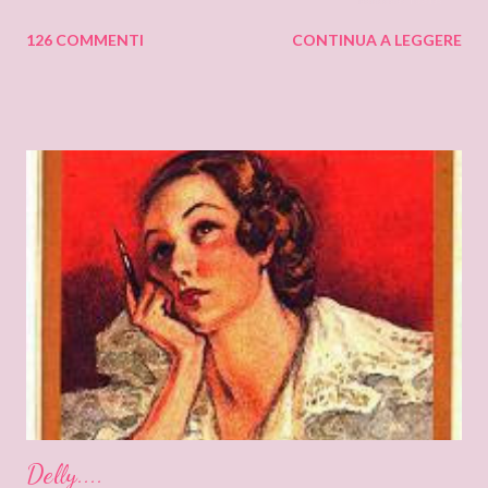
cantastorie Sylvia Z. Summers intervista per il blog: DEANNA
126 COMMENTI
CONTINUA A LEGGERE
RAYBOURN Ciao Deanna, posso solo iniziare dicendo che sono
molto molto orgogliosa di intervistare un’autrice come te. Ho
appena finito di leggere “Silenzi e Segreti” (Harlequin Mondadori,
“Grandi Romanzi Storici Special”), e l’ho trovato una lettura
molto affascinante, con un intreccio poderoso e
un’ambientazione suggestiva – una tenuta di campagna in
un’antica abbazia, niente meno! E mi ha ricordato i vecchi
romanzi gotici con così tanto mistero ed elementi
soprannaturali. Hi, Deanna, I can only start saying that I’m very
very proud to interview an author like you. I’ve just finished
reading “Silent in the Sanctuary”, and I’ve found it very
intriguing, with a ponderous plot and a sug...
Delly....