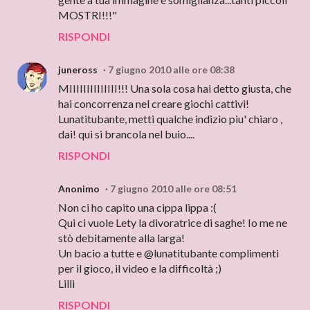
MOSTRI!!!"
RISPONDI
juneross
7 giugno 2010 alle ore 08:38
MIIIIIIIIIIIIII!!! Una sola cosa hai detto giusta, che
hai concorrenza nel creare giochi cattivi!
Lunatitubante, metti qualche indizio piu' chiaro ,
dai! qui si brancola nel buio....
RISPONDI
Anonimo
7 giugno 2010 alle ore 08:51
Non ci ho capito una cippa lippa :(
Qui ci vuole Lety la divoratrice di saghe! Io me ne
stò debitamente alla larga!
Un bacio a tutte e @lunatitubante complimenti
per il gioco, il video e la difficoltà ;)
Lilli
RISPONDI