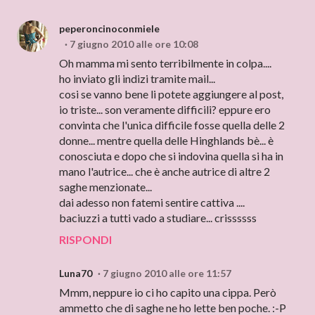
peperoncinoconmiele
7 giugno 2010 alle ore 10:08
Oh mamma mi sento terribilmente in colpa....
ho inviato gli indizi tramite mail...
cosi se vanno bene li potete aggiungere al post,
io triste... son veramente difficili? eppure ero
convinta che l'unica difficile fosse quella delle 2
donne... mentre quella delle Hinghlands bè... è
conosciuta e dopo che si indovina quella si ha in
mano l'autrice... che è anche autrice di altre 2
saghe menzionate...
dai adesso non fatemi sentire cattiva ....
baciuzzi a tutti vado a studiare... crissssss
RISPONDI
Luna70
7 giugno 2010 alle ore 11:57
Mmm, neppure io ci ho capito una cippa. Però
ammetto che di saghe ne ho lette ben poche. :-P