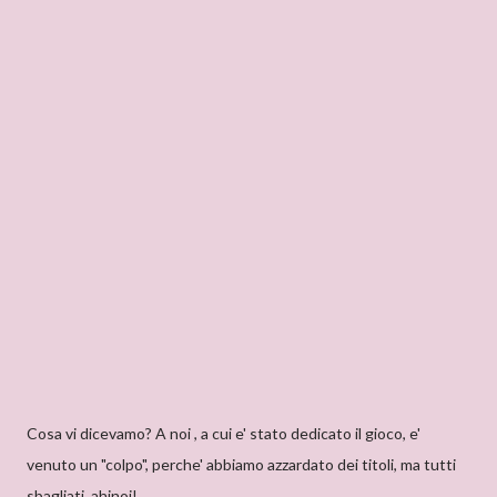
Cosa vi dicevamo? A noi , a cui e' stato dedicato il gioco, e'
venuto un "colpo", perche' abbiamo azzardato dei titoli, ma tutti
sbagliati, ahinoi!