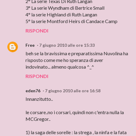
2° La serie Texas Di Ruth Langan
3° La serie Wyndham di Bertrice Small
4° la serie Highland di Ruth Langan
5° la serie Montford Heirs di Candace Camp
RISPONDI
Free
7 giugno 2010 alle ore 15:33
beh se la bravissima e preparatissima Nuvolina ha
risposto come me ho speranza di aver
indovinato... almeno qualcosa ^_^
RISPONDI
eden76
7 giugno 2010 alle ore 16:58
Innanzitutto..
le corsare..no i corsari, quindi non c'entra nulla la
MCGregor..
1) la saga delle sorelle : la strega , la ninfa e la fata