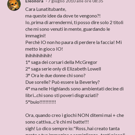
Eleonora
7 giugno 2010 alle ore 08:35
Cara Lunatitubante,
ma queste idee da dove te vengono?!
Io, prima di arrendermi, ti posso dire solo 2 titoli
che mi sono venuti in mente, guardando le
immagini!
Perchè IO non ho paura di perdere la faccia! Mi
metto in gioco IO!
ihihihihihihih!
1° saga dei corsari della McGregor
2° saga serie only di Elizabeth Lowell
3° Ora le due donne chi sono?
Due sorelle? Può essere la Beverley?
4° ma nelle Highlands sono ambientati decine di
libri...chi sono sti poveri disgraziati?
5°buio!!!!!!!!!!!
Ora, quando creo i giochi NON ditemi mai + che
sono cattiva...c'è chi mi batte!!!
sigh! Lo dico sempre io:"Ross, hai creato tanta
gente a tua immagine e somiglianza...tanti piccoli