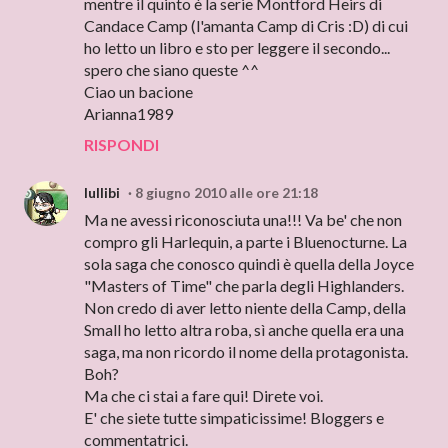
mentre il quinto è la serie Montford Heirs di
Candace Camp (l'amanta Camp di Cris :D) di cui
ho letto un libro e sto per leggere il secondo...
spero che siano queste ^^
Ciao un bacione
Arianna1989
RISPONDI
lullibi
8 giugno 2010 alle ore 21:18
Ma ne avessi riconosciuta una!!! Va be' che non
compro gli Harlequin, a parte i Bluenocturne. La
sola saga che conosco quindi è quella della Joyce
"Masters of Time" che parla degli Highlanders.
Non credo di aver letto niente della Camp, della
Small ho letto altra roba, sì anche quella era una
saga, ma non ricordo il nome della protagonista.
Boh?
Ma che ci stai a fare qui! Direte voi.
E' che siete tutte simpaticissime! Bloggers e
commentatrici.