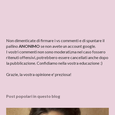
P
Non dimenticate di firmare i vs commenti e di spuntare il
o
pallino
ANONIMO
se non avete un account google.
s
I vostri commenti non sono moderati,ma nel caso fossero
t
ritenuti offensivi, potrebbero essere cancellati anche dopo
a
la pubblicazione. Confidiamo nella vostra educazione :)
u
n
Grazie, la vostra opinione e' preziosa!
c
o
m
Post popolari in questo blog
m
e
n
t