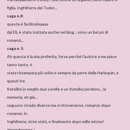
figlia, Inghilterra dei Tudor...
saga n.4:
questa è facilissimaaaa
dai Eli, è stata trattata anche nel blog... sono un bel pò di
romanzi...
saga n. 5
Ah questa è la mia preferita, forse perchè l'autrice a me piace
tanto tanto, è
stata ristampata più volte e sempre da parte della Harlequin, e
questi tre
fratellini (o meglio due sorelle e un fratello) perdono... la
memoria, eh già...
seguono strade diverse ma si ritroveranno, romanzo dopo
romanzo, in
Inghilterra, vicini vicini, e finalmente dopo mille misteri
riprenderanno i