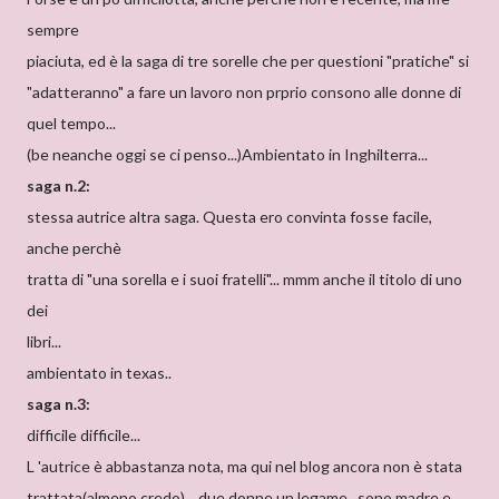
sempre
piaciuta, ed è la saga di tre sorelle che per questioni "pratiche" si
"adatteranno" a fare un lavoro non prprio consono alle donne di
quel tempo...
(be neanche oggi se ci penso...)Ambientato in Inghilterra...
saga n.2:
stessa autrice altra saga. Questa ero convinta fosse facile,
anche perchè
tratta di "una sorella e i suoi fratelli"... mmm anche il titolo di uno
dei
libri...
ambientato in texas..
saga n.3:
difficile difficile...
L 'autrice è abbastanza nota, ma qui nel blog ancora non è stata
trattata(almeno credo)... due donne un legame...sono madre e