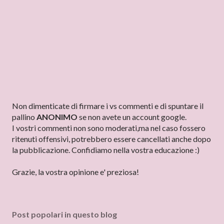
P
Non dimenticate di firmare i vs commenti e di spuntare il
o
pallino
ANONIMO
se non avete un account google.
s
I vostri commenti non sono moderati,ma nel caso fossero
t
ritenuti offensivi, potrebbero essere cancellati anche dopo
a
la pubblicazione. Confidiamo nella vostra educazione :)
u
n
Grazie, la vostra opinione e' preziosa!
c
o
m
Post popolari in questo blog
m