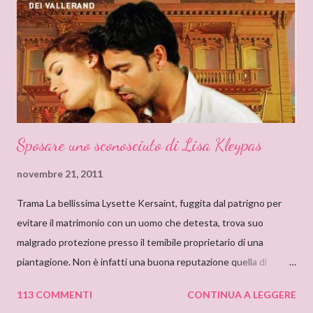
l’ispirazione. Fu così che un giorno sfiorai con le dita la costina di
un Delly. Lo presi in prestito e iniziò così la mia conoscenza. Non
so quanto ci misi a leggerlo e non so neanche se il primo mi
piacque. So però che quando leggo il nome Delly, qua...
Sposare uno sconosciuto di Lisa Kleypas
novembre 21, 2011
Trama La bellissima Lysette Kersaint, fuggita dal patrigno per
evitare il matrimonio con un uomo che detesta, trova suo
malgrado protezione presso il temibile proprietario di una
piantagione. Non è infatti una buona reputazione quella di
Maximilien Vallerand, noto per la sua crudeltà e le sue terribili
113 COMMENTI
CONTINUA A LEGGERE
collere, e con un misterioso passato. Addirittura si mormora che