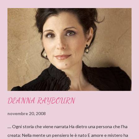
e
n
t
o
DEANNA RAYBOURN
novembre 20, 2008
.... Ogni storia che viene narrata Ha dietro una persona che l’ha
creata: Nella mente un pensiero le è nato E amore e mistero ha