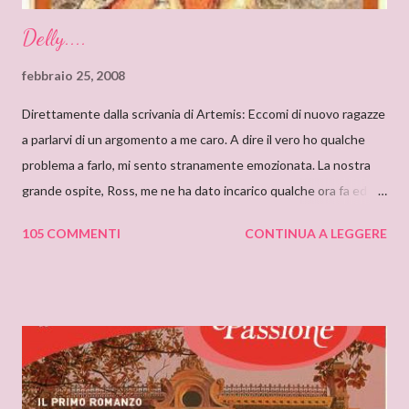
Delly....
febbraio 25, 2008
Direttamente dalla scrivania di Artemis: Eccomi di nuovo ragazze
a parlarvi di un argomento a me caro. A dire il vero ho qualche
problema a farlo, mi sento stranamente emozionata. La nostra
grande ospite, Ross, me ne ha dato incarico qualche ora fa ed io,
da allora, non faccio che pensarci. Il motivo di questa mia
105 COMMENTI
CONTINUA A LEGGERE
sensazione non saprei individuarlo, è una sensazione strana e
indefinibile. Forse è collegata con l’ammirazione che provo per
tutto ciò che si nasconde dietro lo pseudonimo Delly. Tutto
ebbe inizio quando ero bambina e cominciai a leggere libri che
non erano solo favole per bambini. Quando andavo a trovare mia
zia mi soffermavo davanti ad una libreria che lei teneva nel
soggiorno e lì leggevo i titoli dei libri esposti cercando