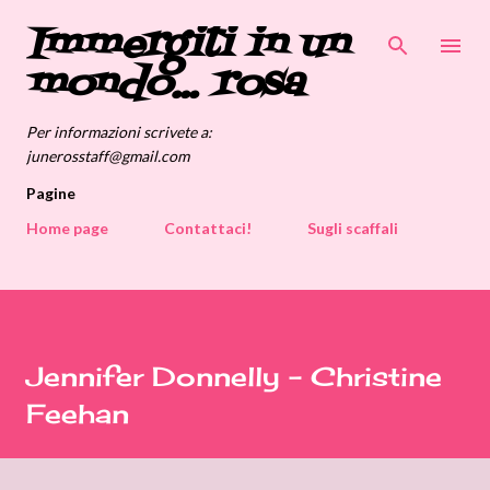
Immergiti in un
Passa ai contenuti principali
mondo... rosa
Per informazioni scrivete a:
junerosstaff@gmail.com
Pagine
Home page
Contattaci!
Sugli scaffali
Jennifer Donnelly - Christine
Feehan