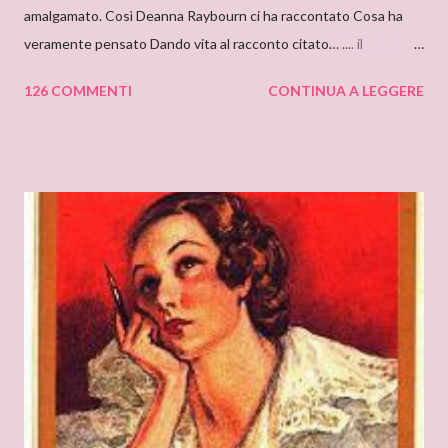
amalgamato. Così Deanna Raybourn ci ha raccontato Cosa ha
veramente pensato Dando vita al racconto citato… .... il
cantastorie Sylvia Z. Summers intervista per il blog: DEANNA
126 COMMENTI
CONTINUA A LEGGERE
RAYBOURN Ciao Deanna, posso solo iniziare dicendo che sono
molto molto orgogliosa di intervistare un’autrice come te. Ho
appena finito di leggere “Silenzi e Segreti” (Harlequin Mondadori,
“Grandi Romanzi Storici Special”), e l’ho trovato una lettura
molto affascinante, con un intreccio poderoso e
un’ambientazione suggestiva – una tenuta di campagna in
un’antica abbazia, niente meno! E mi ha ricordato i vecchi
romanzi gotici con così tanto mistero ed elementi
soprannaturali. Hi, Deanna, I can only start saying that I’m very
very proud to interview an author like you. I’ve just finished
reading “Silent in the Sanctuary”, and I’ve found it very
intriguing, with a ponderous plot and a sug...