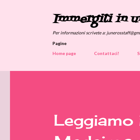
Immergiti in u
Per informazioni scrivete a: junerosstaff@gm
Pagine
Home page
Contattaci!
S
Leggiamo i