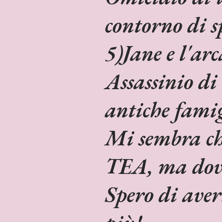
contorno di sp
5)Jane e l'ar
Assassinio di 
antiche famigl
Mi sembra che
TEA, ma dovr
Spero di aver