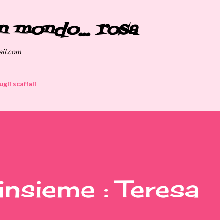
Passa ai contenuti principali
n mondo... rosa
ail.com
ugli scaffali
nsieme : Teresa