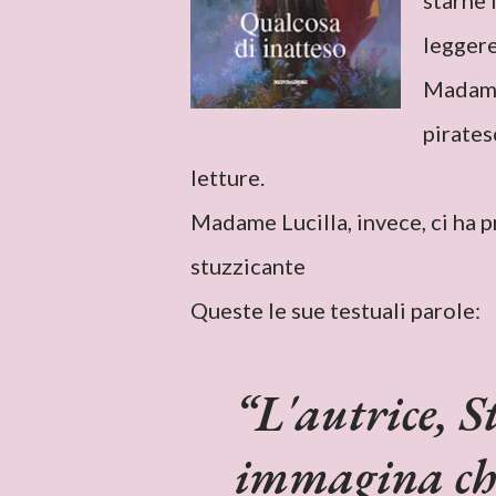
starne 
leggere
Madame
pirates
letture.
Madame Lucilla, invece, ci ha p
stuzzicante
Queste le sue testuali parole:
L'autrice, 
immagina che