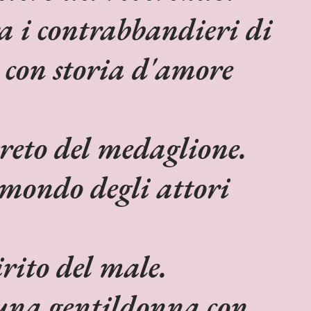
a i contrabbandieri di
 con storia d'amore
egreto del medaglione.
 mondo degli attori
irito del male.
una gentildonna con