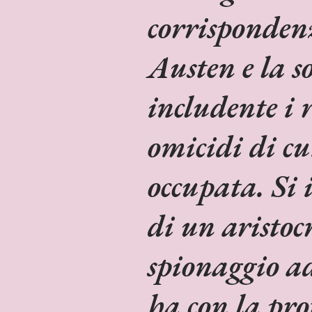
corrisponden
Austen e la s
includente i r
omicidi di cui
occupata. Si 
di un aristocr
spionaggio ad 
ha con la pr