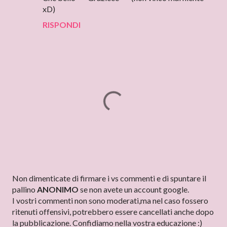
xD)
RISPONDI
P
Non dimenticate di firmare i vs commenti e di spuntare il
o
pallino
ANONIMO
se non avete un account google.
s
I vostri commenti non sono moderati,ma nel caso fossero
t
ritenuti offensivi, potrebbero essere cancellati anche dopo
a
la pubblicazione. Confidiamo nella vostra educazione :)