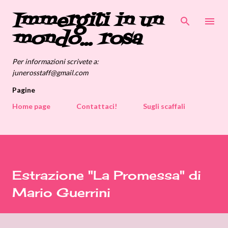
Immergiti in un
Passa ai contenuti principali
mondo... rosa
Per informazioni scrivete a:
junerosstaff@gmail.com
Pagine
Home page
Contattaci!
Sugli scaffali
Estrazione "La Promessa" di
Mario Guerrini