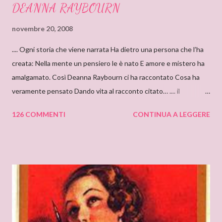
DEANNA RAYBOURN
novembre 20, 2008
.... Ogni storia che viene narrata Ha dietro una persona che l’ha
creata: Nella mente un pensiero le è nato E amore e mistero ha
amalgamato. Così Deanna Raybourn ci ha raccontato Cosa ha
veramente pensato Dando vita al racconto citato… .... il
cantastorie Sylvia Z. Summers intervista per il blog: DEANNA
126 COMMENTI
CONTINUA A LEGGERE
RAYBOURN Ciao Deanna, posso solo iniziare dicendo che sono
molto molto orgogliosa di intervistare un’autrice come te. Ho
appena finito di leggere “Silenzi e Segreti” (Harlequin Mondadori,
“Grandi Romanzi Storici Special”), e l’ho trovato una lettura
molto affascinante, con un intreccio poderoso e
un’ambientazione suggestiva – una tenuta di campagna in
un’antica abbazia, niente meno! E mi ha ricordato i vecchi
romanzi gotici con così tanto mistero ed elementi