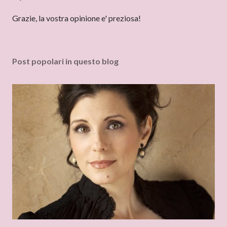
u
n
Grazie, la vostra opinione e' preziosa!
c
o
m
Post popolari in questo blog
m
e
n
t
o