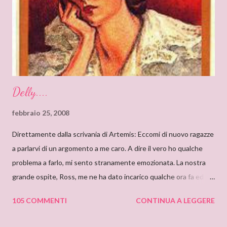
soprannaturali. Hi, Deanna, I can only start saying that I’m very
very proud to interview an author like you. I’ve just finished
reading “Silent in the Sanctuary”, and I’ve found it very
intriguing, with a ponderous plot and a sug...
Delly....
febbraio 25, 2008
Direttamente dalla scrivania di Artemis: Eccomi di nuovo ragazze
a parlarvi di un argomento a me caro. A dire il vero ho qualche
problema a farlo, mi sento stranamente emozionata. La nostra
grande ospite, Ross, me ne ha dato incarico qualche ora fa ed io,
da allora, non faccio che pensarci. Il motivo di questa mia
105 COMMENTI
CONTINUA A LEGGERE
sensazione non saprei individuarlo, è una sensazione strana e
indefinibile. Forse è collegata con l’ammirazione che provo per