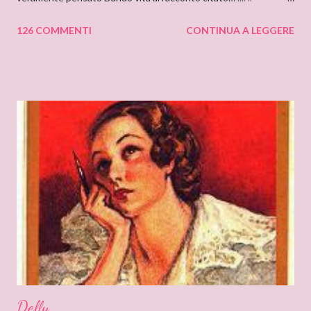
cantastorie Sylvia Z. Summers intervista per il blog: DEANNA
126 COMMENTI
CONTINUA A LEGGERE
RAYBOURN Ciao Deanna, posso solo iniziare dicendo che sono
molto molto orgogliosa di intervistare un’autrice come te. Ho
appena finito di leggere “Silenzi e Segreti” (Harlequin Mondadori,
“Grandi Romanzi Storici Special”), e l’ho trovato una lettura
molto affascinante, con un intreccio poderoso e
un’ambientazione suggestiva – una tenuta di campagna in
un’antica abbazia, niente meno! E mi ha ricordato i vecchi
romanzi gotici con così tanto mistero ed elementi
soprannaturali. Hi, Deanna, I can only start saying that I’m very
very proud to interview an author like you. I’ve just finished
reading “Silent in the Sanctuary”, and I’ve found it very
intriguing, with a ponderous plot and a sug...
Delly....