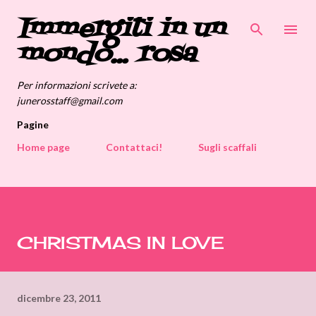
Immergiti in un
Passa ai contenuti principali
mondo... rosa
Per informazioni scrivete a:
junerosstaff@gmail.com
Pagine
Home page
Contattaci!
Sugli scaffali
CHRISTMAS IN LOVE
dicembre 23, 2011