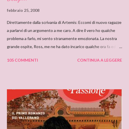
febbraio 25, 2008
Direttamente dalla scrivania di Artemis: Eccomi di nuovo ragazze
a parlarvi di un argomento a me caro. A dire il vero ho qualche
problema a farlo, mi sento stranamente emozionata. La nostra
grande ospite, Ross, me ne ha dato incarico qualche ora fa ed io,
da allora, non faccio che pensarci. Il motivo di questa mia
105 COMMENTI
CONTINUA A LEGGERE
sensazione non saprei individuarlo, è una sensazione strana e
indefinibile. Forse è collegata con l’ammirazione che provo per
tutto ciò che si nasconde dietro lo pseudonimo Delly. Tutto
ebbe inizio quando ero bambina e cominciai a leggere libri che
non erano solo favole per bambini. Quando andavo a trovare mia
zia mi soffermavo davanti ad una libreria che lei teneva nel
soggiorno e lì leggevo i titoli dei libri esposti cercando
l’ispirazione. Fu così che un giorno sfiorai con le dita la costina di
un Delly. Lo presi in prestito e iniziò così la mia conoscenza. Non