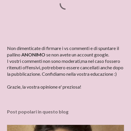
P
Non dimenticate di firmare i vs commenti e di spuntare il
o
pallino
ANONIMO
se non avete un account google.
s
I vostri commenti non sono moderati,ma nel caso fossero
t
ritenuti offensivi, potrebbero essere cancellati anche dopo
a
la pubblicazione. Confidiamo nella vostra educazione :)
u
n
Grazie, la vostra opinione e' preziosa!
c
o
m
Post popolari in questo blog
m
e
n