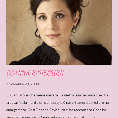
t
o
DEANNA RAYBOURN
novembre 20, 2008
.... Ogni storia che viene narrata Ha dietro una persona che l’ha
creata: Nella mente un pensiero le è nato E amore e mistero ha
amalgamato. Così Deanna Raybourn ci ha raccontato Cosa ha
veramente pensato Dando vita al racconto citato… .... il