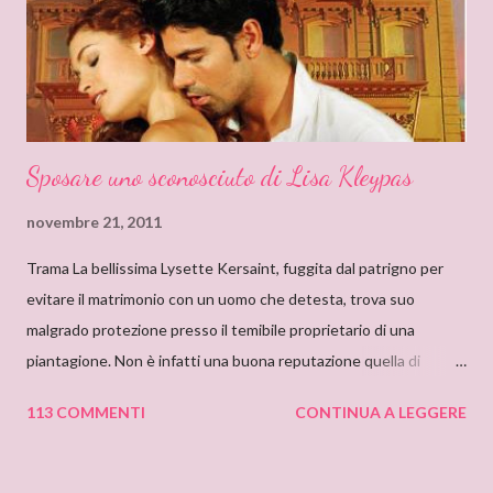
so quanto ci misi a leggerlo e non so neanche se il primo mi
piacque. So però che quando leggo il nome Delly, qua...
Sposare uno sconosciuto di Lisa Kleypas
novembre 21, 2011
Trama La bellissima Lysette Kersaint, fuggita dal patrigno per
evitare il matrimonio con un uomo che detesta, trova suo
malgrado protezione presso il temibile proprietario di una
piantagione. Non è infatti una buona reputazione quella di
Maximilien Vallerand, noto per la sua crudeltà e le sue terribili
113 COMMENTI
CONTINUA A LEGGERE
collere, e con un misterioso passato. Addirittura si mormora che
abbia assassinato la sua prima moglie. E quando scopre che
Lysette è fidanzata con il suo nemico di sempre, decide di usarla