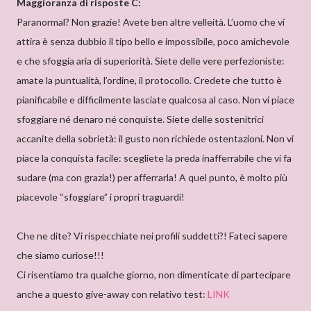
Maggioranza di risposte C:
Paranormal? Non grazie! Avete ben altre velleità. L’uomo che vi
attira è senza dubbio il tipo bello e impossibile, poco amichevole
e che sfoggia aria di superiorità. Siete delle vere perfezioniste:
amate la puntualità, l’ordine, il protocollo. Credete che tutto è
pianificabile e difficilmente lasciate qualcosa al caso. Non vi piace
sfoggiare né denaro né conquiste. Siete delle sostenitrici
accanite della sobrietà: il gusto non richiede ostentazioni. Non vi
piace la conquista facile: scegliete la preda inafferrabile che vi fa
sudare (ma con grazia!) per afferrarla! A quel punto, è molto più
piacevole “sfoggiare” i propri traguardi!
Che ne dite? Vi rispecchiate nei profili suddetti?! Fateci sapere
che siamo curiose!!!
Ci risentiamo tra qualche giorno, non dimenticate di partecipare
anche a questo give-away con relativo test:
LINK