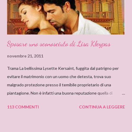
so quanto ci misi a leggerlo e non so neanche se il primo mi
piacque. So però che quando leggo il nome Delly, qua...
Sposare uno sconosciuto di Lisa Kleypas
novembre 21, 2011
Trama La bellissima Lysette Kersaint, fuggita dal patrigno per
evitare il matrimonio con un uomo che detesta, trova suo
malgrado protezione presso il temibile proprietario di una
piantagione. Non è infatti una buona reputazione quella di
Maximilien Vallerand, noto per la sua crudeltà e le sue terribili
113 COMMENTI
CONTINUA A LEGGERE
collere, e con un misterioso passato. Addirittura si mormora che
abbia assassinato la sua prima moglie. E quando scopre che
Lysette è fidanzata con il suo nemico di sempre, decide di usarla