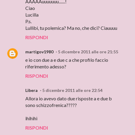
AAAAAuuuuuuu.......!
Ciao
Lucilla
P.s.
Lullibi, tu polemica? Ma no, che dici? Ciauuuu
RISPONDI
martigov1980
5 dicembre 2011 alle ore 21:55
e io con due a e due c a che profilo faccio
riferimento adesso?
RISPONDI
Libera
5 dicembre 2011 alle ore 22:54
Allora io avevo dato due risposte a e due b
sono schizzofrenica?????
ihihihi
RISPONDI