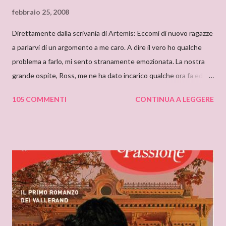
febbraio 25, 2008
Direttamente dalla scrivania di Artemis: Eccomi di nuovo ragazze
a parlarvi di un argomento a me caro. A dire il vero ho qualche
problema a farlo, mi sento stranamente emozionata. La nostra
grande ospite, Ross, me ne ha dato incarico qualche ora fa ed io,
da allora, non faccio che pensarci. Il motivo di questa mia
105 COMMENTI
CONTINUA A LEGGERE
sensazione non saprei individuarlo, è una sensazione strana e
indefinibile. Forse è collegata con l’ammirazione che provo per
tutto ciò che si nasconde dietro lo pseudonimo Delly. Tutto
ebbe inizio quando ero bambina e cominciai a leggere libri che
non erano solo favole per bambini. Quando andavo a trovare mia
zia mi soffermavo davanti ad una libreria che lei teneva nel
soggiorno e lì leggevo i titoli dei libri esposti cercando
l’ispirazione. Fu così che un giorno sfiorai con le dita la costina di
un Delly. Lo presi in prestito e iniziò così la mia conoscenza. Non