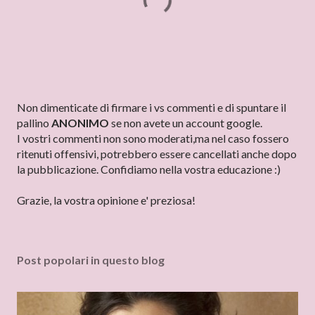
P
Non dimenticate di firmare i vs commenti e di spuntare il
o
pallino
ANONIMO
se non avete un account google.
s
I vostri commenti non sono moderati,ma nel caso fossero
t
ritenuti offensivi, potrebbero essere cancellati anche dopo
a
la pubblicazione. Confidiamo nella vostra educazione :)
u
n
Grazie, la vostra opinione e' preziosa!
c
o
m
Post popolari in questo blog
m
e
n
t