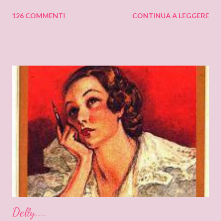
cantastorie Sylvia Z. Summers intervista per il blog: DEANNA
126 COMMENTI
CONTINUA A LEGGERE
RAYBOURN Ciao Deanna, posso solo iniziare dicendo che sono
molto molto orgogliosa di intervistare un’autrice come te. Ho
appena finito di leggere “Silenzi e Segreti” (Harlequin Mondadori,
“Grandi Romanzi Storici Special”), e l’ho trovato una lettura
molto affascinante, con un intreccio poderoso e
un’ambientazione suggestiva – una tenuta di campagna in
un’antica abbazia, niente meno! E mi ha ricordato i vecchi
romanzi gotici con così tanto mistero ed elementi
soprannaturali. Hi, Deanna, I can only start saying that I’m very
very proud to interview an author like you. I’ve just finished
reading “Silent in the Sanctuary”, and I’ve found it very
intriguing, with a ponderous plot and a sug...
Delly....