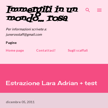
Immergiti in un
Passa ai contenuti principali
mondo... rosa
Per informazioni scrivete a:
junerosstaff@gmail.com
Pagine
Home page
Contattaci!
Sugli scaffali
Estrazione Lara Adrian + test
dicembre 05, 2011