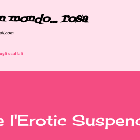
Passa ai contenuti principali
n mondo... rosa
ail.com
ugli scaffali
 l'Erotic Suspen