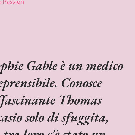
a Passion
phie Gable è un medico
eprensibile. Conosce
ffascinante Thomas
asio solo di sfuggita,
tra loro c'è stato un