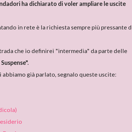
dadori ha dichiarato di voler ampliare le uscite
tando in rete è la richiesta sempre più pressante d
strada che io definirei "intermedia" da parte delle
 Suspense".
ui abbiamo già parlato, segnalo queste uscite:
dicola)
desiderio