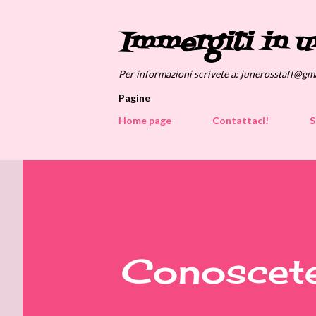
Immergiti in u
Per informazioni scrivete a: junerosstaff@gm
Pagine
Home page
Contattaci!
S
Conoscete