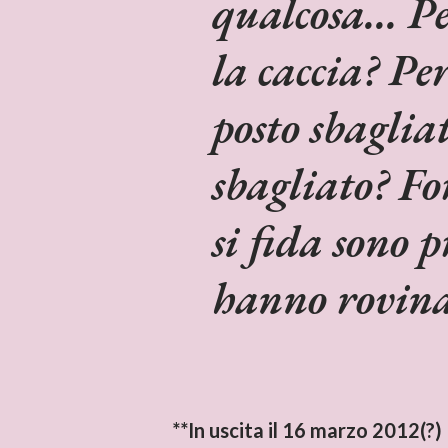
qualcosa... P
la caccia? Pe
posto sbagli
sbagliato? For
si fida sono p
hanno rovinat
**In uscita il 16 marzo 2012(?)