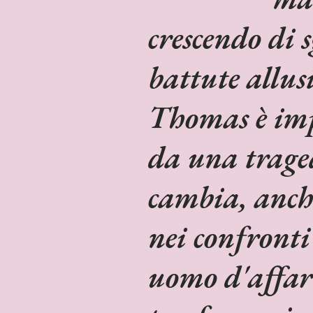
crescendo di
battute allus
Thomas è imp
da una traged
cambia, anch
nei confronti
uomo d'affari