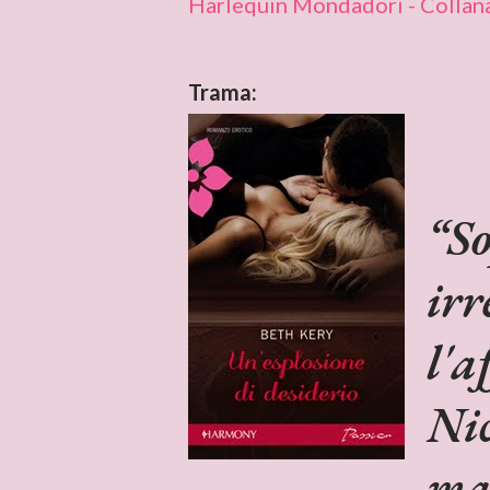
Harlequin Mondadori - Collan
Trama:
So
irr
l'a
Nic
ma 