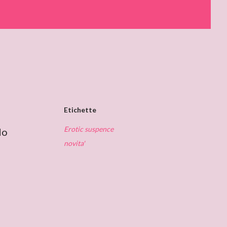
Etichette
Erotic suspence
do
novita'