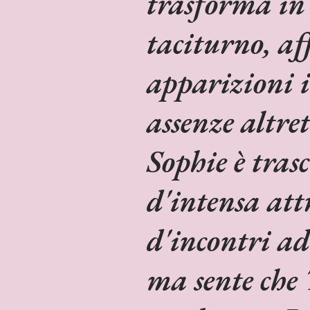
trasforma in 
taciturno, af
apparizioni i
assenze altre
Sophie è tras
d'intensa att
d'incontri ad
ma sente che